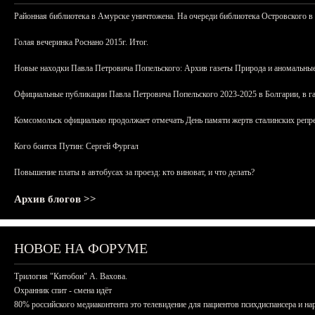
Районная библиотека в Амурске уничтожена. На очереди библиотека Островского в
Голая вечеринка Роснано 2015г. Итог.
Новые находки Павла Петровича Попельского: Архив газеты Природа и аномальные
Официальные публикации Павла Петровича Попельского 2023-2025 в Болгарии, в г
Комсомольск официально продолжает отмечать День памяти жертв сталинских репрес
Кого боится Путин: Сергей Фургал
Повышение платы в автобусах за проезд: кто виноват, и что делать?
Архив блогов >>
НОВОЕ НА ФОРУМЕ
Трилогия "Китобои" А. Вахова.
Охранник спит - смена идёт
80% российского медиаконтента это телевидение для пациентов психдиспансера и на