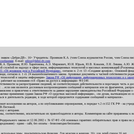
о знаком «Дебри-ДВ». 16+ Учредитель: Пронякин К.А. (член Союза журналистов России, член Союза писа
 сообщение
. E-mail:
editor@debri-dv.com
): К.А. Пронякин, И.Ю. Харитонова, А.Э. Мирмович, Ю.Н. Юрьев, Ю.В. Ковалев, Л.Н. Левина, А.Ю. Ж
 службой по надзору в сфере связи, информационных технологий и массовых коммуникаций (Роскомнадзо
5 «Об архивном деле в Российской Федерации»
, согласно п. 2 ст. 13 «Создание архивов». Основной фон
е, согласно п. 1 ст. 24 вышеобозначенного закона. Архивные документы к частной собственности редакци
ых технологий и защиты информации»
Закона РФ «Об информации, информационных технологиях и о защите
и работают на основании ст.8 «Право на доступ к информации» ФЗ-149.
етственности за распространение сведений, не соответствующих действительности и порочащих честь и д
 ...если они являются дословным воспроизведением сообщений и материалов или их фрагментов, распро
новлено и привлечено к ответственности за данное нарушение законодательства Российской Федерации о
актике применения судами Закона РФ «О средствах массовой информации», «по делам, вытекающим из со
ся в деятельность редакции, в ходе которой определяется содержание сообщений и материалов».
жит возложению на авторов, а по опубликованию опровержения, в порядке ч.2 ст.152 ГК РФ - на учредит
.В.Пестовой.
ску с авторами.
енны, соответственно, исключительно их правообладатели и авторы. Комментарии на сайте приравнены к
дерального закона от 12.06.2002 г. № 67-ФЗ «Об основных гарантиях избирательных прав и права на уча
дование) - едино - сайт, без оплаты - безвозмездно/бесплатно.
 актуальные темы, просветительские функции. Для мужчин и женщин. 16+ для детей старше 16 лет.