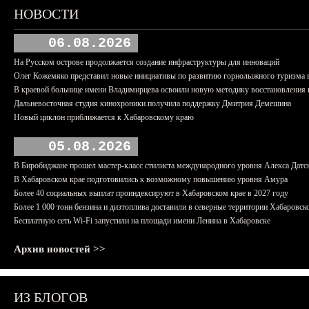
НОВОСТИ
06.08.2026
На Русском острове продолжается создание инфраструктуры для инноваций
Олег Кожемяко представил новые инициативы по развитию горнолыжного туризма 
В краевой больнице имени Владимирцева освоили новую методику восстановления п
Дальневосточная студия кинохроники получила поддержку Дмитрия Демешина
Новый циклон приближается к Хабаровскому краю
05.08.2026
В Биробиджане прошел мастер-класс стилиста международного уровня Алекса Датс
В Хабаровском крае подготовились к возможному повышению уровня Амура
Более 40 социальных выплат проиндексируют в Хабаровском крае в 2027 году
Более 1 000 тонн бензина и дизтоплива доставили в северные территории Хабаровск
Бесплатную сеть Wi-Fi запустили на площади имени Ленина в Хабаровске
Архив новостей >>
ИЗ БЛОГОВ