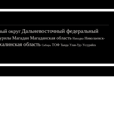
Дальневосточный федеральный
ный округ
Магадан
Магаданская область
урилы
Николаевск-
Находка
халинская область
ТОФ
Тында
Улан-Удэ
Уссурийск
Сибирь