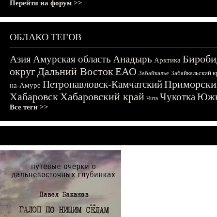
Перейти на форум >>
ОБЛАКО ТЕГОВ
Бироби
Азия
Амурская область
Анадырь
Арктика
округ
Дальний Восток
ЕАО
Забайкалье
Забайкальский к
Приморски
Петропавловск-Камчатский
на-Амуре
Хабаровск
Хабаровский край
Чукотка
Южн
Чита
Все теги >>