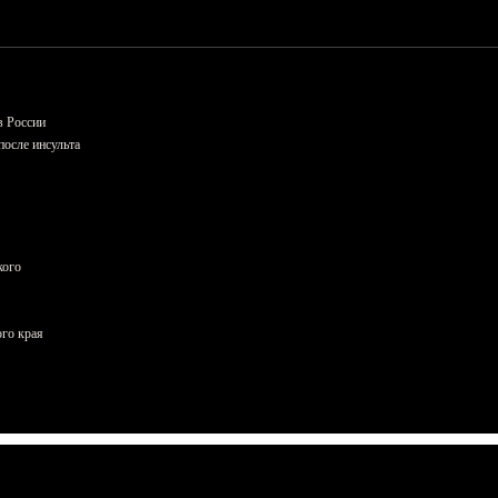
в России
осле инсульта
кого
ого края