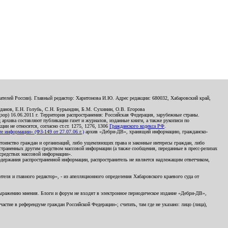
телей России). Главный редактор: Харитонова И.Ю. Адрес редакции: 680032, Хабаровский край,
данов, Е.Н. Голубь, С.Н. Бурындин, Б.М. Сухинин, О.В. Егорова
р) 16.06.2011 г. Территория распространения: Российская Федерация, зарубежные страны.
д архива составляют публикации газет и журналов, изданные книги, а также рукописи по
и не относятся, согласно ст.ст. 1275, 1276, 1306
Гражданского кодекса РФ
.
 информации» (ФЗ-149 от 27.07.06 г.)
архив «Дебри-ДВ», хранящий информацию, гражданско-
остоинство граждан и организаций, либо ущемляющих права и законные интересы граждан, либо
страненных другим средством массовой информации (а также сообщения, переданные в пресс-релизах
 средствах массовой информации».
держания распространенной информации, распространитель не является надлежащим ответчиком,
еля и главного редактор», - из апелляционного определения Хабаровского краевого суда от
 выражению мнения. Блоги и форум не входят в электронное периодическое издание «Дебри-ДВ»,
стие в референдуме граждан Российской Федерации»; считать, там где не указано: лицо (лица),