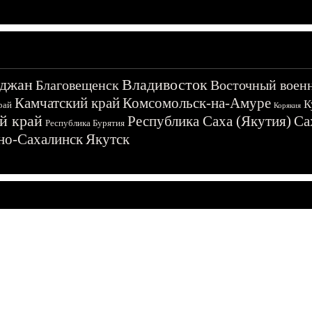
джан
Владивосток
Благовещенск
Восточный воен
Камчатский край
Комсомольск-на-Амуре
К
рай
Корякия
й край
Республика Саха (Якутия)
Са
Республика Бурятия
о-Сахалинск
Якутск