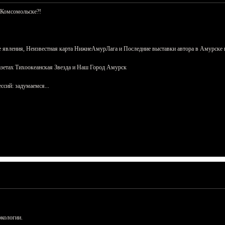
 Комсомольске?!
 явления, Неизвестная карта НижнеАмурЛага и Последние выставки автора в Амурске 
азетах Тихоокеанская Звезда и Наш Город Амурск
сий: задумаемся...
ркологии.