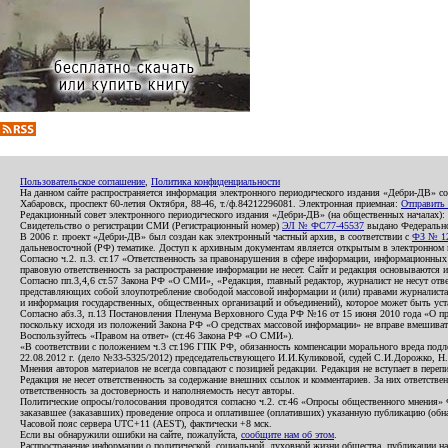
Пользовательское соглашение
,
Политика конфиденциальности
На данном сайте распространяется информация электронного периодического издания «Дебри-ДВ» с
Хабаровск, проспект 60-летия Октября, 88-46, т./ф.84212296081. Электронная приемная:
Отправить
Редакционный совет электронного периодического издания «Дебри-ДВ» (на общественных началах
Свидетельство о регистрации СМИ (Регистрационный номер)
ЭЛ № ФС77-45537
выдано Федеральной
В 2006 г. проект «Дебри-ДВ» был создан как электронный частный архив, в соответствии с
ФЗ № 12
дальневосточной (РФ) тематике. Доступ к архивным документам является открытым в электронном вид
Согласно ч.2. п.3. ст.17 «Ответственность за правонарушения в сфере информации, информационн
правовую ответственность за распространение информации не несет. Сайт и редакция основываются 
Согласно пп.3,4,6 ст.57 Закона РФ «О СМИ», «Редакция, главный редактор, журналист не несут отв
представляющих собой злоупотребление свободой массовой информации и (или) правами журналиста:
и информация государственных, общественных организаций и объединений), которое может быть уста
Согласно абз.3, п.13 Постановления Пленума Верховного Суда РФ №16 от 15 июня 2010 года «О пр
поскольку исходя из положений Закона РФ «О средствах массовой информации» не вправе вмешивать
Воспользуйтесь «Правом на ответ» (ст.46 Закона РФ «О СМИ»).
«В соответствии с положением ч.3 ст.196 ГПК РФ, обязанность компенсации морального вреда подле
22.08.2012 г. (дело №33-5325/2012) председательствующего И.И.Куликовой, судей С.И.Дорожко, Н
Мнения авторов материалов не всегда совпадают с позицией редакции. Редакция не вступает в перепи
Редакция не несет ответственность за содержание внешних ссылок и комментариев. За них ответств
ответственность за достоверность и наполняемость несут авторы.
Политические опросы/голосования проводятся согласно ч.2. ст.46 «Опросы общественного мнения» Фе
заказавшее (заказавших) проведение опроса и оплатившее (оплативших) указанную публикацию (обнаро
Часовой пояс сервера UTC+11 (AEST), фактически +8 мск.
Если вы обнаружили ошибки на сайте, пожалуйста,
сообщите нам об этом
.
Распространение информации о политической, социальной, духовной жизни общества, публикации на