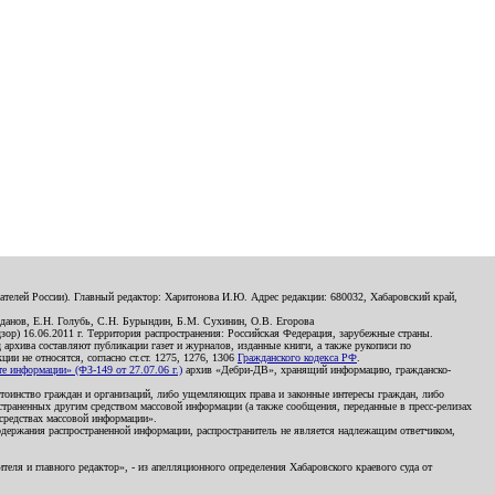
телей России). Главный редактор: Харитонова И.Ю. Адрес редакции: 680032, Хабаровский край,
данов, Е.Н. Голубь, С.Н. Бурындин, Б.М. Сухинин, О.В. Егорова
р) 16.06.2011 г. Территория распространения: Российская Федерация, зарубежные страны.
д архива составляют публикации газет и журналов, изданные книги, а также рукописи по
и не относятся, согласно ст.ст. 1275, 1276, 1306
Гражданского кодекса РФ
.
 информации» (ФЗ-149 от 27.07.06 г.)
архив «Дебри-ДВ», хранящий информацию, гражданско-
остоинство граждан и организаций, либо ущемляющих права и законные интересы граждан, либо
страненных другим средством массовой информации (а также сообщения, переданные в пресс-релизах
 средствах массовой информации».
держания распространенной информации, распространитель не является надлежащим ответчиком,
еля и главного редактор», - из апелляционного определения Хабаровского краевого суда от