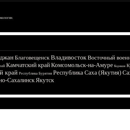
ркологии.
джан
Владивосток
Благовещенск
Восточный воен
Камчатский край
Комсомольск-на-Амуре
К
рай
Корякия
й край
Республика Саха (Якутия)
Са
Республика Бурятия
о-Сахалинск
Якутск