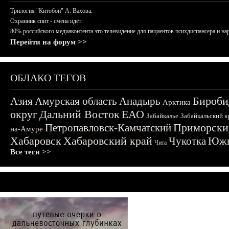
Трилогия "Китобои" А. Вахова.
Охранник спит - смена идёт
80% российского медиаконтента это телевидение для пациентов психдиспансера и на
Перейти на форум >>
ОБЛАКО ТЕГОВ
Бироби
Азия
Амурская область
Анадырь
Арктика
округ
Дальний Восток
ЕАО
Забайкалье
Забайкальский к
Приморски
Петропавловск-Камчатский
на-Амуре
Хабаровск
Хабаровский край
Чукотка
Южн
Чита
Все теги >>