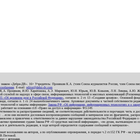
о знаком «Дебри-ДВ». 16+ Учредитель: Пронякин К.А. (член Союза журналистов России, член Союза писа
 сообщение
. E-mail:
editor@debri-dv.com
): К.А. Пронякин, И.Ю. Харитонова, А.Э. Мирмович, Ю.Н. Юрьев, Ю.В. Ковалев, Л.Н. Левина, А.Ю. Ж
 службой по надзору в сфере связи, информационных технологий и массовых коммуникаций (Роскомнадзо
5 «Об архивном деле в Российской Федерации»
, согласно п. 2 ст. 13 «Создание архивов». Основной фон
е, согласно п. 1 ст. 24 вышеобозначенного закона. Архивные документы к частной собственности редакци
ых технологий и защиты информации»
Закона РФ «Об информации, информационных технологиях и о защите
и работают на основании ст.8 «Право на доступ к информации» ФЗ-149.
етственности за распространение сведений, не соответствующих действительности и порочащих честь и д
 ...если они являются дословным воспроизведением сообщений и материалов или их фрагментов, распро
новлено и привлечено к ответственности за данное нарушение законодательства Российской Федерации о
актике применения судами Закона РФ «О средствах массовой информации», «по делам, вытекающим из со
ся в деятельность редакции, в ходе которой определяется содержание сообщений и материалов».
жит возложению на авторов, а по опубликованию опровержения, в порядке ч.2 ст.152 ГК РФ - на учредит
.В.Пестовой.
ску с авторами.