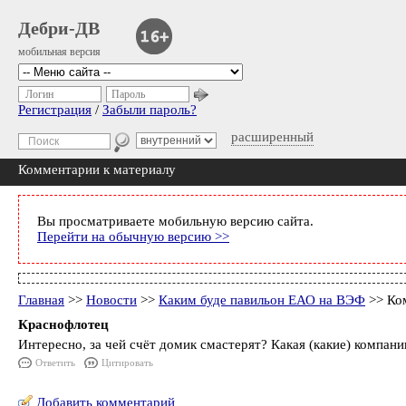
Дебри-ДВ
мобильная версия
Логин
Пароль
Регистрация
/
Забыли пароль?
расширенный
Комментарии к материалу
Вы просматриваете мобильную версию сайта.
Перейти на обычную версию >>
Главная
>>
Новости
>>
Каким буде павильон ЕАО на ВЭФ
>> Ко
Краснофлотец
Интересно, за чей счёт домик смастерят? Какая (какие) компании
Ответить
Цитировать
Добавить комментарий