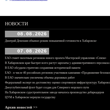
НОВОСТИ
08.08.2026
Дмитрий Демешин объявил режим повышенной готовности в Хабаровске
07.08.2026
ЕАО станет пилотным регионом нового проекта Мастерской управления «Сенеж»
В Хабаровском крае быстрее всего растут зарплаты у административного персонала 
В ЕАО обсудили стратегию сохранения исторической памяти
ЕАО - в числе 40 российских регионов-участников кампании «Продвижение безопас
В ЕАО значительно увеличены объемы дорожных работ
Федеральный эксперт по достоинству оценил спортивную инфраструктуру Хабаровс
Дноуглубительный флот будет создан для Северного морского пути
На Хабаровском судостроительном заводе началось производство дебаркадеров
ЦУМ в Хабаровске вернули государству
Архив новостей >>