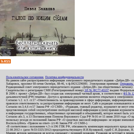
Пользовательское соглашение
,
Политика конфиденциальности
На данном сайте распространяется информация электронного периодического издания «Дебри-ДВ» с
Хабаровск, проспект 60-летия Октября, 88-46, т./ф.84212296081. Электронная приемная:
Отправить
Редакционный совет электронного периодического издания «Дебри-ДВ» (на общественных началах
Свидетельство о регистрации СМИ (Регистрационный номер)
ЭЛ № ФС77-45537
выдано Федеральной
В 2006 г. проект «Дебри-ДВ» был создан как электронный частный архив, в соответствии с
ФЗ № 12
дальневосточной (РФ) тематике. Доступ к архивным документам является открытым в электронном вид
Согласно ч.2. п.3. ст.17 «Ответственность за правонарушения в сфере информации, информационн
правовую ответственность за распространение информации не несет. Сайт и редакция основываются 
Согласно пп.3,4,6 ст.57 Закона РФ «О СМИ», «Редакция, главный редактор, журналист не несут отв
представляющих собой злоупотребление свободой массовой информации и (или) правами журналиста:
и информация государственных, общественных организаций и объединений), которое может быть уста
Согласно абз.3, п.13 Постановления Пленума Верховного Суда РФ №16 от 15 июня 2010 года «О пр
поскольку исходя из положений Закона РФ «О средствах массовой информации» не вправе вмешивать
Воспользуйтесь «Правом на ответ» (ст.46 Закона РФ «О СМИ»).
«В соответствии с положением ч.3 ст.196 ГПК РФ, обязанность компенсации морального вреда подле
22.08.2012 г. (дело №33-5325/2012) председательствующего И.И.Куликовой, судей С.И.Дорожко, Н
Мнения авторов материалов не всегда совпадают с позицией редакции. Редакция не вступает в перепи