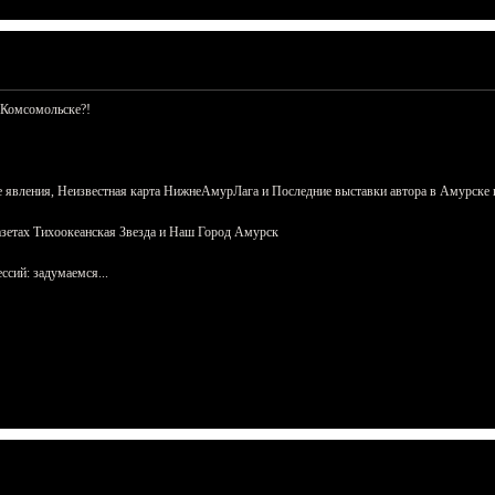
 Комсомольске?!
 явления, Неизвестная карта НижнеАмурЛага и Последние выставки автора в Амурске 
азетах Тихоокеанская Звезда и Наш Город Амурск
сий: задумаемся...