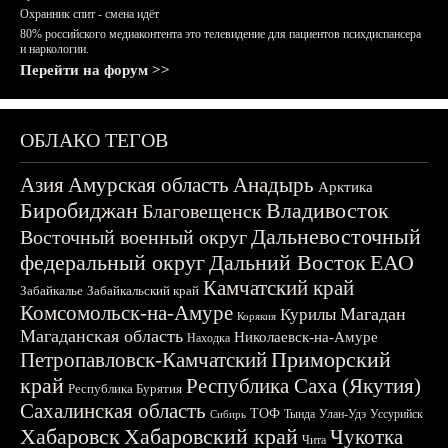
Охранник спит - смена идёт
80% российского медиаконтента это телевидение для пациентов психдиспансера
и наркологии.
Перейти на форум >>
ОБЛАКО ТЕГОВ
Азия
Амурская область
Анадырь
Арктика
Биробиджан
Владивосток
Благовещенск
Дальневосточный
Восточный военный округ
федеральный округ
Дальний Восток
ЕАО
Камчатский край
Забайкалье
Забайкальский край
Комсомольск-на-Амуре
Магадан
Курилы
Корякия
Магаданская область
Николаевск-на-Амуре
Находка
Приморский
Петропавловск-Камчатский
край
Республика Саха (Якутия)
Республика Бурятия
Сахалинская область
ТОФ
Тында
Улан-Удэ
Уссурийск
Сибирь
Хабаровск
Хабаровский край
Чукотка
Чита