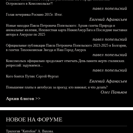
Островского в Комсомольске?!
павел попельский
Голая вечеринка Роснано 2015г. Итог.
Евгений Афанасьев
Новые находки Павла Петровича Попельского: Архив газеты Природа и
аномальные явления, Неизвестная карта НижнеАмурЛага и Последние выставки
автора в Амурске по 2025
павел попельский
Официальные публикации Павла Петровича Попельского 2023-2025 в Болгарии,
в газетах Тихоокеанская Звезда и Наш Город Амурск
павел попельский
Комсомольск официально продолжает отмечать День памяти жертв сталинских
репрессий: задумаемся...
павел попельский
Кого боится Путин: Сергей Фургал
Евгений Афанасьев
Повышение платы в автобусах за проезд: кто виноват, и что делать?
Олег Паньков
Архив блогов >>
НОВОЕ НА ФОРУМЕ
Трилогия "Китобои" А. Вахова.