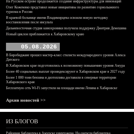
На Русском острове продолжается создание инфраструктуры для инноваций
Олег Кожемяко представил новые инициативы по развитию горнолыжного
туризма в России
В краевой больнице имени Владимирцева освоили новую методику
восстановления после инсульта
Дальневосточная студия кинохроники получила поддержку Дмитрия Демешина
Новый циклон приближается к Хабаровскому краю
05.08.2026
В Биробиджане прошел мастер-класс стилиста международного уровня Алекса
Датского
В Хабаровском крае подготовились к возможному повышению уровня Амура
Более 40 социальных выплат проиндексируют в Хабаровском крае в 2027 году
Более 1 000 тонн бензина и дизтоплива доставили в северные территории
Хабаровского края
Бесплатную сеть Wi-Fi запустили на площади имени Ленина в Хабаровске
Архив новостей >>
ИЗ БЛОГОВ
Районная библиотека в Амурске уничтожена. На очереди библиотека