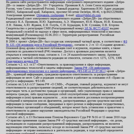
На данном сайте распространяется информация электронного периодического издания «Дебри-
ДВ» со знаком «Дебри-ДВ». 16+ Учредитель: Пронякин К.А. (член Союза журналистов
России, член Союза писателей России). Главный редактор: Харитонова И.Ю. Адрес редакции:
680032, Хабаровский край, Хабаровск, проспект 60-летия Октября, 88-46, т./ф.84212296081.
Электронная приемная:
Отправить сообщение
. E-mail:
editor@debri-dv.com
Редакционный совет электронного периодического издания «Дебри-ДВ» (на общественных
началах): К.А. Пронякин, И.Ю. Харитонова, А.Э. Мирмович, Ю.Н. Юрьев, Ю.В. Ковалев,
Л.Н. Левина, А.Ю. Жданов, Е.Н. Голубь, С.Н. Бурындин, Б.М. Сухинин, О.В. Егорова
Свидетельство о регистрации СМИ (Регистрационный номер)
ЭЛ № ФС77-45537
выдано
Федеральной службой по надзору в сфере связи, информационных технологий и массовых
коммуникаций (Роскомнадзор) 16.06.2011 г. Территория распространения: Российская
Федерация, зарубежные страны.
В 2006 г. проект «Дебри-ДВ» был создан как электронный частный архив, в соответствии с
ФЗ
№ 125 «Об архивном деле в Российской Федерации»
, согласно п. 2 ст. 13 «Создание архивов».
Основной фонд архива составляют публикации газет и журналов, изданные книги, а также
рукописи по дальневосточной (РФ) тематике. Доступ к архивным документам является
открытым в электронном виде, согласно п. 1 ст. 24 вышеобозначенного закона. Архивные
документы к частной собственности редакции не относятся, согласно ст.ст. 1275, 1276, 1306
Гражданского кодекса РФ
.
Согласно ч.2. п.3. ст.17 «Ответственность за правонарушения в сфере информации,
информационных технологий и защиты информации»
Закона РФ «Об информации,
информационных технологиях и о защите информации» (ФЗ-149 от 27.07.06 г.)
архив «Дебри-
ДВ», хранящий информацию, гражданско-правовую ответственность за распространение
информации не несет. Сайт и редакция основываются и работают на основании ст.8 «Право на
доступ к информации» ФЗ-149.
Согласно пп.3,4,6 ст.57 Закона РФ «О СМИ», «Редакция, главный редактор, журналист не несут
ответственности за распространение сведений, не соответствующих действительности и
порочащих честь и достоинство граждан и организаций, либо ущемляющих права и законные
интересы граждан, либо представляющих собой злоупотребление свободой массовой
информации и (или) правами журналиста: ...если они являются дословным воспроизведением
сообщений и материалов или их фрагментов, распространенных другим средством массовой
информации (а также сообщения, переданные в пресс-релизах и информация государственных,
общественных организаций и объединений), которое может быть установлено и привлечено к
ответственности за данное нарушение законодательства Российской Федерации о средствах
массовой информации».
Согласно абз.3, п.13 Постановления Пленума Верховного Суда РФ №16 от 15 июня 2010 года
«О практике применения судами Закона РФ «О средствах массовой информации», «по делам,
вытекающим из содержания распространенной информации, распространитель не является
надлежащим ответчиком, поскольку исходя из положений Закона РФ «О средствах массовой
информации» не вправе вмешиваться в деятельность редакции, в ходе которой определяется
содержание сообщений и материалов».