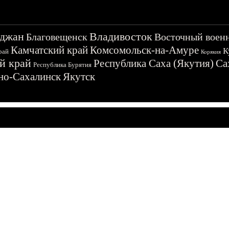
джан
Владивосток
Благовещенск
Восточный воен
Камчатский край
Комсомольск-на-Амуре
К
рай
Корякия
й край
Республика Саха (Якутия)
Са
Республика Бурятия
о-Сахалинск
Якутск