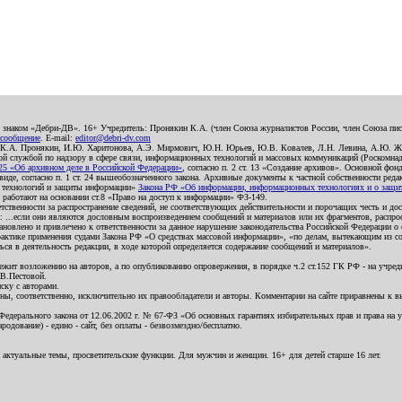
о знаком «Дебри-ДВ». 16+ Учредитель: Пронякин К.А. (член Союза журналистов России, член Союза писа
 сообщение
. E-mail:
editor@debri-dv.com
): К.А. Пронякин, И.Ю. Харитонова, А.Э. Мирмович, Ю.Н. Юрьев, Ю.В. Ковалев, Л.Н. Левина, А.Ю. Ж
 службой по надзору в сфере связи, информационных технологий и массовых коммуникаций (Роскомнадзо
5 «Об архивном деле в Российской Федерации»
, согласно п. 2 ст. 13 «Создание архивов». Основной фон
е, согласно п. 1 ст. 24 вышеобозначенного закона. Архивные документы к частной собственности редакци
ых технологий и защиты информации»
Закона РФ «Об информации, информационных технологиях и о защите
и работают на основании ст.8 «Право на доступ к информации» ФЗ-149.
етственности за распространение сведений, не соответствующих действительности и порочащих честь и д
 ...если они являются дословным воспроизведением сообщений и материалов или их фрагментов, распро
новлено и привлечено к ответственности за данное нарушение законодательства Российской Федерации о
актике применения судами Закона РФ «О средствах массовой информации», «по делам, вытекающим из со
ся в деятельность редакции, в ходе которой определяется содержание сообщений и материалов».
жит возложению на авторов, а по опубликованию опровержения, в порядке ч.2 ст.152 ГК РФ - на учредит
.В.Пестовой.
ску с авторами.
енны, соответственно, исключительно их правообладатели и авторы. Комментарии на сайте приравнены к
дерального закона от 12.06.2002 г. № 67-ФЗ «Об основных гарантиях избирательных прав и права на уча
дование) - едино - сайт, без оплаты - безвозмездно/бесплатно.
 актуальные темы, просветительские функции. Для мужчин и женщин. 16+ для детей старше 16 лет.