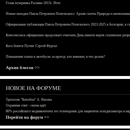
Голая вечеринка Роснано 2015г. Итог.
Новые находки Павла Петровича Попельского: Архив газеты Природа и аномальные
Официальные публикации Павла Петровича Попельского 2023-2025 в Болгарии, в г
Комсомольск официально продолжает отмечать День памяти жертв сталинских репрес
Кого боится Путин: Сергей Фургал
Повышение платы в автобусах за проезд: кто виноват, и что делать?
Архив блогов >>
НОВОЕ НА ФОРУМЕ
Трилогия "Китобои" А. Вахова.
Охранник спит - смена идёт
80% российского медиаконтента это телевидение для пациентов психдиспансера и на
Перейти на форум >>