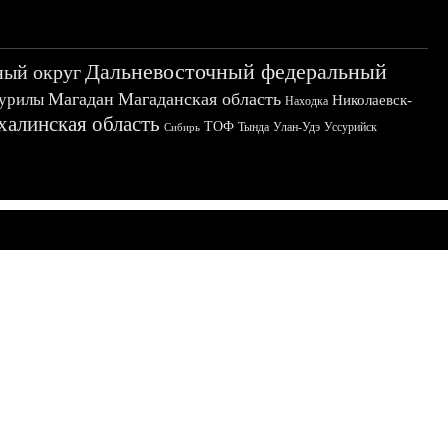
Дальневосточный федеральный
ный округ
Магадан
Магаданская область
урилы
Николаевск-
Находка
халинская область
ТОФ
Тында
Улан-Удэ
Уссурийск
Сибирь