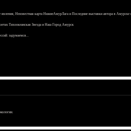
 явления, Неизвестная карта НижнеАмурЛага и Последние выставки автора в Амурске 
азетах Тихоокеанская Звезда и Наш Город Амурск
сий: задумаемся...
ркологии.