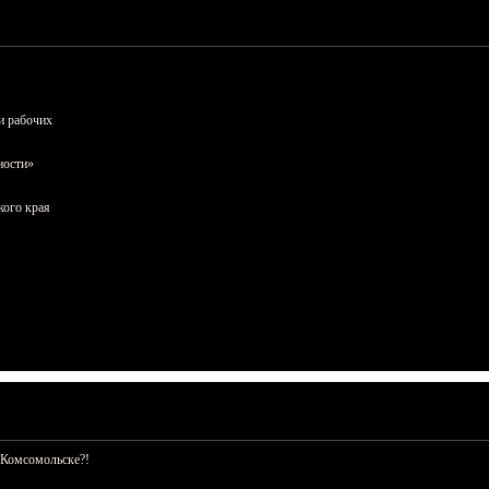
и рабочих
ности»
кого края
 Комсомольске?!