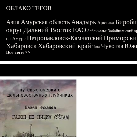
ОБЛАКО ТЕГОВ
Бироби
Азия
Амурская область
Анадырь
Арктика
округ
Дальний Восток
ЕАО
Забайкалье
Забайкальский к
Приморски
Петропавловск-Камчатский
на-Амуре
Хабаровск
Хабаровский край
Чукотка
Южн
Чита
Все теги >>