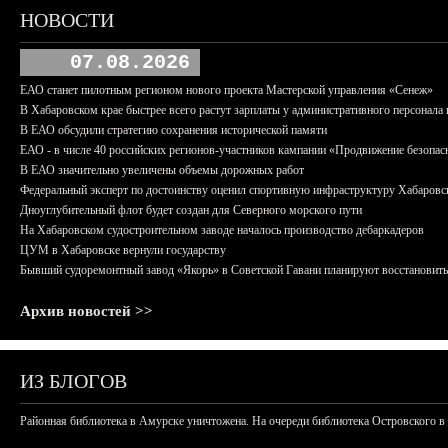
НОВОСТИ
07.08.2026
ЕАО станет пилотным регионом нового проекта Мастерской управления «Сенеж»
В Хабаровском крае быстрее всего растут зарплаты у административного персонала 
В ЕАО обсудили стратегию сохранения исторической памяти
ЕАО - в числе 40 российских регионов-участников кампании «Продвижение безопас
В ЕАО значительно увеличены объемы дорожных работ
Федеральный эксперт по достоинству оценил спортивную инфраструктуру Хабаровс
Дноуглубительный флот будет создан для Северного морского пути
На Хабаровском судостроительном заводе началось производство дебаркадеров
ЦУМ в Хабаровске вернули государству
Бывший судоремонтный завод «Якорь» в Советской Гавани планируют восстановить
Архив новостей >>
ИЗ БЛОГОВ
Районная библиотека в Амурске уничтожена. На очереди библиотека Островского в