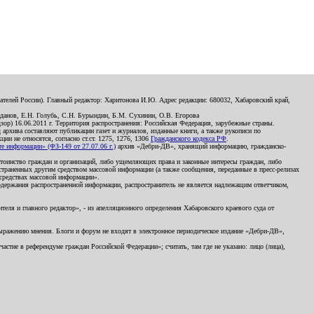
телей России). Главный редактор: Харитонова И.Ю. Адрес редакции: 680032, Хабаровский край,
данов, Е.Н. Голубь, С.Н. Бурындин, Б.М. Сухинин, О.В. Егорова
р) 16.06.2011 г. Территория распространения: Российская Федерация, зарубежные страны.
д архива составляют публикации газет и журналов, изданные книги, а также рукописи по
и не относятся, согласно ст.ст. 1275, 1276, 1306
Гражданского кодекса РФ
.
 информации» (ФЗ-149 от 27.07.06 г.)
архив «Дебри-ДВ», хранящий информацию, гражданско-
остоинство граждан и организаций, либо ущемляющих права и законные интересы граждан, либо
страненных другим средством массовой информации (а также сообщения, переданные в пресс-релизах
 средствах массовой информации».
держания распространенной информации, распространитель не является надлежащим ответчиком,
еля и главного редактор», - из апелляционного определения Хабаровского краевого суда от
 выражению мнения. Блоги и форум не входят в электронное периодическое издание «Дебри-ДВ»,
стие в референдуме граждан Российской Федерации»; считать, там где не указано: лицо (лица),