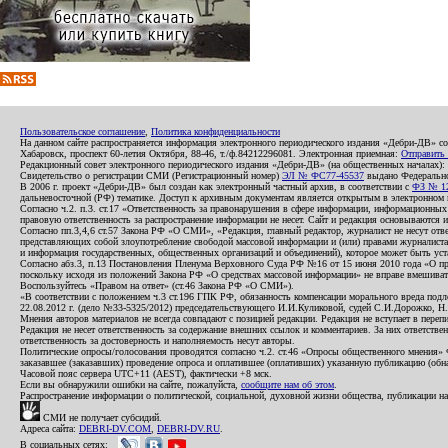
Пользовательское соглашение
,
Политика конфиденциальности
На данном сайте распространяется информация электронного периодического издания «Дебри-ДВ» с
Хабаровск, проспект 60-летия Октября, 88-46, т./ф.84212296081. Электронная приемная:
Отправить
Редакционный совет электронного периодического издания «Дебри-ДВ» (на общественных началах
Свидетельство о регистрации СМИ (Регистрационный номер)
ЭЛ № ФС77-45537
выдано Федеральной
В 2006 г. проект «Дебри-ДВ» был создан как электронный частный архив, в соответствии с
ФЗ № 12
дальневосточной (РФ) тематике. Доступ к архивным документам является открытым в электронном вид
Согласно ч.2. п.3. ст.17 «Ответственность за правонарушения в сфере информации, информационн
правовую ответственность за распространение информации не несет. Сайт и редакция основываются 
Согласно пп.3,4,6 ст.57 Закона РФ «О СМИ», «Редакция, главный редактор, журналист не несут отв
представляющих собой злоупотребление свободой массовой информации и (или) правами журналиста:
и информация государственных, общественных организаций и объединений), которое может быть уста
Согласно абз.3, п.13 Постановления Пленума Верховного Суда РФ №16 от 15 июня 2010 года «О пр
поскольку исходя из положений Закона РФ «О средствах массовой информации» не вправе вмешивать
Воспользуйтесь «Правом на ответ» (ст.46 Закона РФ «О СМИ»).
«В соответствии с положением ч.3 ст.196 ГПК РФ, обязанность компенсации морального вреда подле
22.08.2012 г. (дело №33-5325/2012) председательствующего И.И.Куликовой, судей С.И.Дорожко, Н
Мнения авторов материалов не всегда совпадают с позицией редакции. Редакция не вступает в перепи
Редакция не несет ответственность за содержание внешних ссылок и комментариев. За них ответств
ответственность за достоверность и наполняемость несут авторы.
Политические опросы/голосования проводятся согласно ч.2. ст.46 «Опросы общественного мнения» Фе
заказавшее (заказавших) проведение опроса и оплатившее (оплативших) указанную публикацию (обнаро
Часовой пояс сервера UTC+11 (AEST), фактически +8 мск.
Если вы обнаружили ошибки на сайте, пожалуйста,
сообщите нам об этом
.
Распространение информации о политической, социальной, духовной жизни общества, публикации на
СМИ не получает субсидий.
Адреса сайта:
DEBRI-DV.COM
,
DEBRI-DV.RU
.
В социальных сетях: