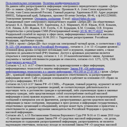
Пользовательское соглашение
,
Политика конфиденциальности
На данном сайте распространяется информация электронного периодического издания «Дебри-
ДВ» со знаком «Дебри-ДВ». 16+ Учредитель: Пронякин К.А. (член Союза журналистов
России, член Союза писателей России). Главный редактор: Харитонова И.Ю. Адрес редакции:
680032, Хабаровский край, Хабаровск, проспект 60-летия Октября, 88-46, т./ф.84212296081.
Электронная приемная:
Отправить сообщение
. E-mail:
editor@debri-dv.com
Редакционный совет электронного периодического издания «Дебри-ДВ» (на общественных
началах): К.А. Пронякин, И.Ю. Харитонова, А.Э. Мирмович, Ю.Н. Юрьев, Ю.В. Ковалев,
Л.Н. Левина, А.Ю. Жданов, Е.Н. Голубь, С.Н. Бурындин, Б.М. Сухинин, О.В. Егорова
Свидетельство о регистрации СМИ (Регистрационный номер)
ЭЛ № ФС77-45537
выдано
Федеральной службой по надзору в сфере связи, информационных технологий и массовых
коммуникаций (Роскомнадзор) 16.06.2011 г. Территория распространения: Российская
Федерация, зарубежные страны.
В 2006 г. проект «Дебри-ДВ» был создан как электронный частный архив, в соответствии с
ФЗ
№ 125 «Об архивном деле в Российской Федерации»
, согласно п. 2 ст. 13 «Создание архивов».
Основной фонд архива составляют публикации газет и журналов, изданные книги, а также
рукописи по дальневосточной (РФ) тематике. Доступ к архивным документам является
открытым в электронном виде, согласно п. 1 ст. 24 вышеобозначенного закона. Архивные
документы к частной собственности редакции не относятся, согласно ст.ст. 1275, 1276, 1306
Гражданского кодекса РФ
.
Согласно ч.2. п.3. ст.17 «Ответственность за правонарушения в сфере информации,
информационных технологий и защиты информации»
Закона РФ «Об информации,
информационных технологиях и о защите информации» (ФЗ-149 от 27.07.06 г.)
архив «Дебри-
ДВ», хранящий информацию, гражданско-правовую ответственность за распространение
информации не несет. Сайт и редакция основываются и работают на основании ст.8 «Право на
доступ к информации» ФЗ-149.
Согласно пп.3,4,6 ст.57 Закона РФ «О СМИ», «Редакция, главный редактор, журналист не несут
ответственности за распространение сведений, не соответствующих действительности и
порочащих честь и достоинство граждан и организаций, либо ущемляющих права и законные
интересы граждан, либо представляющих собой злоупотребление свободой массовой
информации и (или) правами журналиста: ...если они являются дословным воспроизведением
сообщений и материалов или их фрагментов, распространенных другим средством массовой
информации (а также сообщения, переданные в пресс-релизах и информация государственных,
общественных организаций и объединений), которое может быть установлено и привлечено к
ответственности за данное нарушение законодательства Российской Федерации о средствах
массовой информации».
Согласно абз.3, п.13 Постановления Пленума Верховного Суда РФ №16 от 15 июня 2010 года
«О практике применения судами Закона РФ «О средствах массовой информации», «по делам,
вытекающим из содержания распространенной информации, распространитель не является
надлежащим ответчиком, поскольку исходя из положений Закона РФ «О средствах массовой