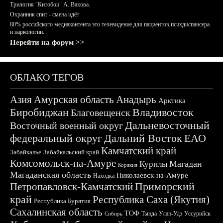
Трилогия "Китобои" А. Вахова.
Охранник спит - смена идёт
80% российского медиаконтента это телевидение для пациентов психдиспансера
и наркологии.
Перейти на форум >>
ОБЛАКО ТЕГОВ
Азия
Амурская область
Анадырь
Арктика
Биробиджан
Владивосток
Благовещенск
Дальневосточный
Восточный военный округ
федеральный округ
Дальний Восток
ЕАО
Камчатский край
Забайкалье
Забайкальский край
Комсомольск-на-Амуре
Магадан
Курилы
Корякия
Магаданская область
Николаевск-на-Амуре
Находка
Приморский
Петропавловск-Камчатский
край
Республика Саха (Якутия)
Республика Бурятия
Сахалинская область
ТОФ
Тында
Улан-Удэ
Уссурийск
Сибирь