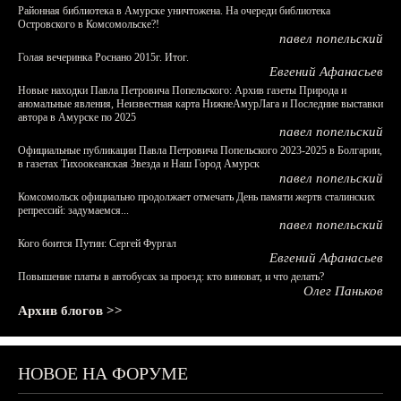
Районная библиотека в Амурске уничтожена. На очереди библиотека
Островского в Комсомольске?!
павел попельский
Голая вечеринка Роснано 2015г. Итог.
Евгений Афанасьев
Новые находки Павла Петровича Попельского: Архив газеты Природа и
аномальные явления, Неизвестная карта НижнеАмурЛага и Последние выставки
автора в Амурске по 2025
павел попельский
Официальные публикации Павла Петровича Попельского 2023-2025 в Болгарии,
в газетах Тихоокеанская Звезда и Наш Город Амурск
павел попельский
Комсомольск официально продолжает отмечать День памяти жертв сталинских
репрессий: задумаемся...
павел попельский
Кого боится Путин: Сергей Фургал
Евгений Афанасьев
Повышение платы в автобусах за проезд: кто виноват, и что делать?
Олег Паньков
Архив блогов >>
НОВОЕ НА ФОРУМЕ