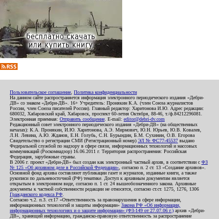
Пользовательское соглашение
,
Политика конфиденциальности
На данном сайте распространяется информация электронного периодического издания «Дебри-
ДВ» со знаком «Дебри-ДВ». 16+ Учредитель: Пронякин К.А. (член Союза журналистов
России, член Союза писателей России). Главный редактор: Харитонова И.Ю. Адрес редакции:
680032, Хабаровский край, Хабаровск, проспект 60-летия Октября, 88-46, т./ф.84212296081.
Электронная приемная:
Отправить сообщение
. E-mail:
editor@debri-dv.com
Редакционный совет электронного периодического издания «Дебри-ДВ» (на общественных
началах): К.А. Пронякин, И.Ю. Харитонова, А.Э. Мирмович, Ю.Н. Юрьев, Ю.В. Ковалев,
Л.Н. Левина, А.Ю. Жданов, Е.Н. Голубь, С.Н. Бурындин, Б.М. Сухинин, О.В. Егорова
Свидетельство о регистрации СМИ (Регистрационный номер)
ЭЛ № ФС77-45537
выдано
Федеральной службой по надзору в сфере связи, информационных технологий и массовых
коммуникаций (Роскомнадзор) 16.06.2011 г. Территория распространения: Российская
Федерация, зарубежные страны.
В 2006 г. проект «Дебри-ДВ» был создан как электронный частный архив, в соответствии с
ФЗ
№ 125 «Об архивном деле в Российской Федерации»
, согласно п. 2 ст. 13 «Создание архивов».
Основной фонд архива составляют публикации газет и журналов, изданные книги, а также
рукописи по дальневосточной (РФ) тематике. Доступ к архивным документам является
открытым в электронном виде, согласно п. 1 ст. 24 вышеобозначенного закона. Архивные
документы к частной собственности редакции не относятся, согласно ст.ст. 1275, 1276, 1306
Гражданского кодекса РФ
.
Согласно ч.2. п.3. ст.17 «Ответственность за правонарушения в сфере информации,
информационных технологий и защиты информации»
Закона РФ «Об информации,
информационных технологиях и о защите информации» (ФЗ-149 от 27.07.06 г.)
архив «Дебри-
ДВ», хранящий информацию, гражданско-правовую ответственность за распространение