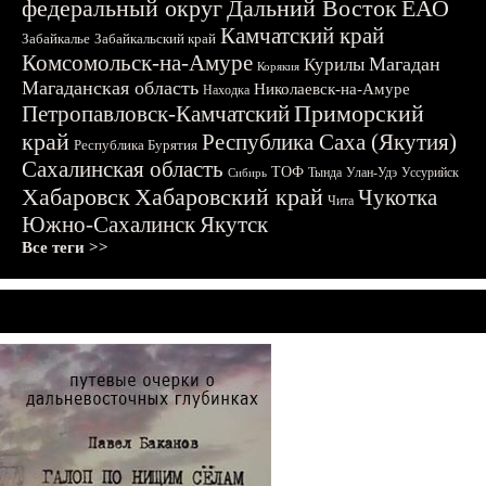
федеральный округ
Дальний Восток
ЕАО
Камчатский край
Забайкалье
Забайкальский край
Комсомольск-на-Амуре
Магадан
Курилы
Корякия
Магаданская область
Николаевск-на-Амуре
Находка
Приморский
Петропавловск-Камчатский
край
Республика Саха (Якутия)
Республика Бурятия
Сахалинская область
ТОФ
Тында
Улан-Удэ
Уссурийск
Сибирь
Хабаровск
Хабаровский край
Чукотка
Чита
Южно-Сахалинск
Якутск
Все теги >>