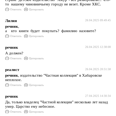
то нашему чиновничьему городу не везет. Кроме ХКС.
Ответить
Цитировать
Лилия
26.04.2025 09:49:45
речник
,
а кто книги будет покупать? фамилию назовите?
Ответить
Цитировать
речник
26.04.2025 12:38:08
А должен?
Ответить
Цитировать
реалист
26.04.2025 20:51:58
речник
, издательство "Частная коллекция" в Хабаровске
неплохое.
Ответить
Цитировать
речник
27.04.2025 14:30:34
Да, только владелец "Частной колекции" несколько лет назад
умер. Царство ему небесное.
Ответить
Цитировать