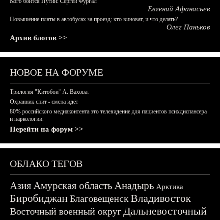
Кого боится Путин: Сергей Фургал
Евгений Афанасьев
Повышение платы в автобусах за проезд: кто виноват, и что делать?
Олег Паньков
Архив блогов >>
НОВОЕ НА ФОРУМЕ
Трилогия "Китобои" А. Вахова.
Охранник спит - смена идёт
80% российского медиаконтента это телевидение для пациентов психдиспансера
и наркологии.
Перейти на форум >>
ОБЛАКО ТЕГОВ
Азия
Амурская область
Анадырь
Арктика
Биробиджан
Владивосток
Благовещенск
Дальневосточный
Восточный военный округ