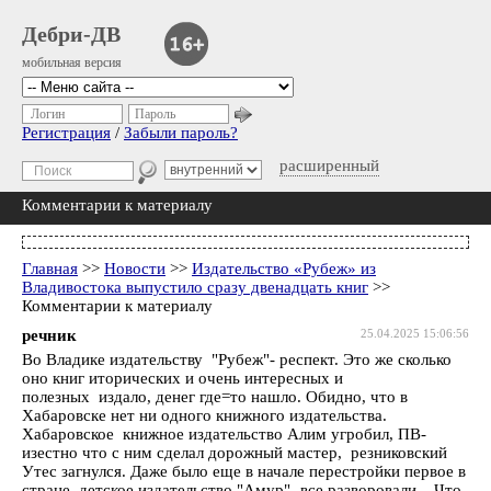
Дебри-ДВ
мобильная версия
Логин
Пароль
Регистрация
/
Забыли пароль?
расширенный
Комментарии к материалу
Главная
>>
Новости
>>
Издательство «Рубеж» из
Владивостока выпустило сразу двенадцать книг
>>
Комментарии к материалу
речник
25.04.2025 15:06:56
Во Владике издательству "Рубеж"- респект. Это же сколько
оно книг иторических и очень интересных и
полезных издало, денег где=то нашло. Обидно, что в
Хабаровске нет ни одного книжного издательства.
Хабаровское книжное издательство Алим угробил, ПВ-
изестно что с ним сделал дорожный мастер, резниковский
Утес загнулся. Даже было еще в начале перестройки первое в
стране детское издательство "Амур"- все разворовали... Что-