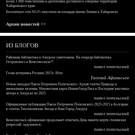
Более 1 000 тонн бензина и дизтоплива доставили в северные территории
Хабаровского края
Бесплатную сеть Wi-Fi запустили на площади имени Ленина в Хабаровске
Архив новостей >>
ИЗ БЛОГОВ
Районная библиотека в Амурске уничтожена. На очереди библиотека
Островского в Комсомольске?!
павел попельский
Голая вечеринка Роснано 2015г. Итог.
Евгений Афанасьев
Новые находки Павла Петровича Попельского: Архив газеты Природа и
аномальные явления, Неизвестная карта НижнеАмурЛага и Последние выставки
автора в Амурске по 2025
павел попельский
Официальные публикации Павла Петровича Попельского 2023-2025 в Болгарии,
в газетах Тихоокеанская Звезда и Наш Город Амурск
павел попельский
Комсомольск официально продолжает отмечать День памяти жертв сталинских
репрессий: задумаемся...
павел попельский