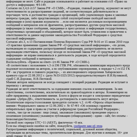
информации не несет. Сайт и редакция основываются и работают на основании ст.8 «Право на
доступ к информации» ФЗ-149.
Согласно пп.3,4,6 ст.57 Закона РФ «О СМИ», «Редакция, главный редактор, журналист не несут
ответственности за распространение сведений, не соответствующих действительности и
порочащих честь и достоинство граждан и организаций, либо ущемляющих права и законные
интересы граждан, либо представляющих собой злоупотребление свободой массовой
информации и (или) правами журналиста: ...если они являются дословным воспроизведением
сообщений и материалов или их фрагментов, распространенных другим средством массовой
информации (а также сообщения, переданные в пресс-релизах и информация государственных,
общественных организаций и объединений), которое может быть установлено и привлечено к
ответственности за данное нарушение законодательства Российской Федерации о средствах
массовой информации».
Согласно абз.3, п.13 Постановления Пленума Верховного Суда РФ №16 от 15 июня 2010 года
«О практике применения судами Закона РФ «О средствах массовой информации», «по делам,
вытекающим из содержания распространенной информации, распространитель не является
надлежащим ответчиком, поскольку исходя из положений Закона РФ «О средствах массовой
информации» не вправе вмешиваться в деятельность редакции, в ходе которой определяется
содержание сообщений и материалов».
Воспользуйтесь «Правом на ответ» (ст.46 Закона РФ «О СМИ»).
«В соответствии с положением ч.3 ст.196 ГПК РФ, обязанность компенсации морального вреда
подлежит возложению на авторов, а по опубликованию опровержения, в порядке ч.2 ст.152 ГК
РФ - на учредителя и главного редактор», - из апелляционного определения Хабаровского
краевого суда от 22.08.2012 г. (дело №33-5325/2012) председательствующего И.И.Куликовой,
судей С.И.Дорожко, Н.В.Пестовой.
Мнения авторов материалов не всегда совпадают с позицией редакции. Редакция не вступает в
переписку с авторами.
Редакция не несет ответственность за содержание внешних ссылок и комментариев. За них
ответственны, соответственно, исключительно их правообладатели и авторы. Комментарии на
сайте приравнены к выражению мнения. Блоги и форум не входят в электронное периодическое
издание «Дебри-ДВ», ответственность за достоверность и наполняемость несут авторы.
Политические опросы/голосования проводятся согласно ч.2. ст.46 «Опросы общественного
мнения» Федерального закона от 12.06.2002 г. № 67-ФЗ «Об основных гарантиях
избирательных прав и права на участие в референдуме граждан Российской Федерации»;
считать, там где не указано: лицо (лица), заказавшее (заказавших) проведение опроса и
оплатившее (оплативших) указанную публикацию (обнародование) - едино - сайт, без оплаты -
безвозмездно/бесплатно.
Часовой пояс сервера UTC+11 (AEST), фактически +8 мск.
Если вы обнаружили ошибки на сайте, пожалуйста,
сообщите нам об этом
.
Распространение информации о политической, социальной, духовной жизни общества,
публикации на актуальные темы, просветительские функции. Для мужчин и женщин. 16+ для
детей старше 16 лет.