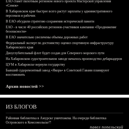
ЕАО станет пилотным регионом нового проекта Мастерской управления
«Сенеж»
В Хабаровском крае быстрее всего растут зарплаты у административного
персонала и рабочих
В ЕАО обсудили стратегию сохранения исторической памяти
ЕАО - в числе 40 российских регионов-участников кампании «Продвижение
безопасности»
В ЕАО значительно увеличены объемы дорожных работ
Федеральный эксперт по достоинству оценил спортивную инфраструктуру
Хабаровского края
Дноуглубительный флот будет создан для Северного морского пути
На Хабаровском судостроительном заводе началось производство дебаркадеров
ЦУМ в Хабаровске вернули государству
Бывший судоремонтный завод «Якорь» в Советской Гавани планируют
восстановить
Архив новостей >>
ИЗ БЛОГОВ
Районная библиотека в Амурске уничтожена. На очереди библиотека
Островского в Комсомольске?!
павел попельский