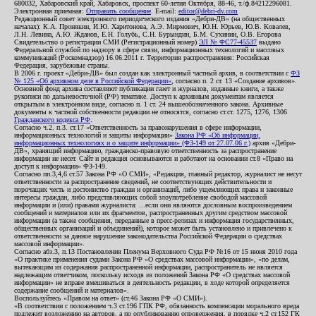
680032, Хабаровский край, Хабаровск, проспект 60-летия Октября, 88-46, т./ф.84212296081.
Электронная приемная:
Отправить сообщение
. E-mail:
editor@debri-dv.com
Редакционный совет электронного периодического издания «Дебри-ДВ» (на общественных
началах): К.А. Пронякин, И.Ю. Харитонова, А.Э. Мирмович, Ю.Н. Юрьев, Ю.В. Ковалев,
Л.Н. Левина, А.Ю. Жданов, Е.Н. Голубь, С.Н. Бурындин, Б.М. Сухинин, О.В. Егорова
Свидетельство о регистрации СМИ (Регистрационный номер)
ЭЛ № ФС77-45537
выдано
Федеральной службой по надзору в сфере связи, информационных технологий и массовых
коммуникаций (Роскомнадзор) 16.06.2011 г. Территория распространения: Российская
Федерация, зарубежные страны.
В 2006 г. проект «Дебри-ДВ» был создан как электронный частный архив, в соответствии с
ФЗ
№ 125 «Об архивном деле в Российской Федерации»
, согласно п. 2 ст. 13 «Создание архивов».
Основной фонд архива составляют публикации газет и журналов, изданные книги, а также
рукописи по дальневосточной (РФ) тематике. Доступ к архивным документам является
открытым в электронном виде, согласно п. 1 ст. 24 вышеобозначенного закона. Архивные
документы к частной собственности редакции не относятся, согласно ст.ст. 1275, 1276, 1306
Гражданского кодекса РФ
.
Согласно ч.2. п.3. ст.17 «Ответственность за правонарушения в сфере информации,
информационных технологий и защиты информации»
Закона РФ «Об информации,
информационных технологиях и о защите информации» (ФЗ-149 от 27.07.06 г.)
архив «Дебри-
ДВ», хранящий информацию, гражданско-правовую ответственность за распространение
информации не несет. Сайт и редакция основываются и работают на основании ст.8 «Право на
доступ к информации» ФЗ-149.
Согласно пп.3,4,6 ст.57 Закона РФ «О СМИ», «Редакция, главный редактор, журналист не несут
ответственности за распространение сведений, не соответствующих действительности и
порочащих честь и достоинство граждан и организаций, либо ущемляющих права и законные
интересы граждан, либо представляющих собой злоупотребление свободой массовой
информации и (или) правами журналиста: ...если они являются дословным воспроизведением
сообщений и материалов или их фрагментов, распространенных другим средством массовой
информации (а также сообщения, переданные в пресс-релизах и информация государственных,
общественных организаций и объединений), которое может быть установлено и привлечено к
ответственности за данное нарушение законодательства Российской Федерации о средствах
массовой информации».
Согласно абз.3, п.13 Постановления Пленума Верховного Суда РФ №16 от 15 июня 2010 года
«О практике применения судами Закона РФ «О средствах массовой информации», «по делам,
вытекающим из содержания распространенной информации, распространитель не является
надлежащим ответчиком, поскольку исходя из положений Закона РФ «О средствах массовой
информации» не вправе вмешиваться в деятельность редакции, в ходе которой определяется
содержание сообщений и материалов».
Воспользуйтесь «Правом на ответ» (ст.46 Закона РФ «О СМИ»).
«В соответствии с положением ч.3 ст.196 ГПК РФ, обязанность компенсации морального вреда
подлежит возложению на авторов, а по опубликованию опровержения, в порядке ч.2 ст.152 ГК