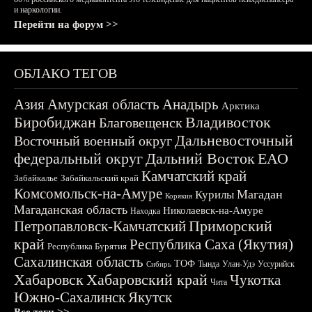
и наркологии.
Перейти на форум >>
ОБЛАКО ТЕГОВ
Азия
Амурская область
Анадырь
Арктика
Биробиджан
Владивосток
Благовещенск
Дальневосточный
Восточный военный округ
федеральный округ
Дальний Восток
ЕАО
Камчатский край
Забайкалье
Забайкальский край
Комсомольск-на-Амуре
Магадан
Курилы
Корякия
Магаданская область
Николаевск-на-Амуре
Находка
Приморский
Петропавловск-Камчатский
край
Республика Саха (Якутия)
Республика Бурятия
Сахалинская область
ТОФ
Тында
Улан-Удэ
Уссурийск
Сибирь
Хабаровск
Хабаровский край
Чукотка
Чита
Южно-Сахалинск
Якутск