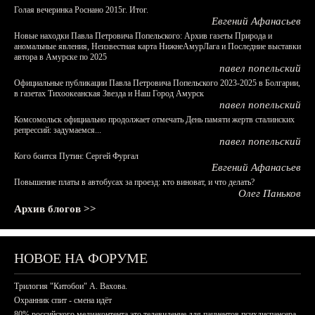
Голая вечеринка Роснано 2015г. Итог.
Евгений Афанасьев
Новые находки Павла Петровича Попельского: Архив газеты Природа и
аномальные явления, Неизвестная карта НижнеАмурЛага и Последние выставки
автора в Амурске по 2025
павел попельский
Официальные публикации Павла Петровича Попельского 2023-2025 в Болгарии,
в газетах Тихоокеанская Звезда и Наш Город Амурск
павел попельский
Комсомольск официально продолжает отмечать День памяти жертв сталинских
репрессий: задумаемся...
павел попельский
Кого боится Путин: Сергей Фургал
Евгений Афанасьев
Повышение платы в автобусах за проезд: кто виноват, и что делать?
Олег Паньков
Архив блогов >>
НОВОЕ НА ФОРУМЕ
Трилогия "Китобои" А. Вахова.
Охранник спит - смена идёт
80% российского медиаконтента это телевидение для пациентов психдиспансера