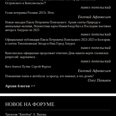
Островского в Комсомольске?!
павел попельский
Голая вечеринка Роснано 2015г. Итог.
Евгений Афанасьев
Новые находки Павла Петровича Попельского: Архив газеты Природа и
аномальные явления, Неизвестная карта НижнеАмурЛага и Последние выставки
автора в Амурске по 2025
павел попельский
Официальные публикации Павла Петровича Попельского 2023-2025 в Болгарии,
в газетах Тихоокеанская Звезда и Наш Город Амурск
павел попельский
Комсомольск официально продолжает отмечать День памяти жертв сталинских
репрессий: задумаемся...
павел попельский
Кого боится Путин: Сергей Фургал
Евгений Афанасьев
Повышение платы в автобусах за проезд: кто виноват, и что делать?
Олег Паньков
Архив блогов >>
НОВОЕ НА ФОРУМЕ
Трилогия "Китобои" А. Вахова.