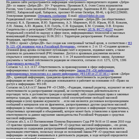
На данном сайте распространяется информация электронного периодического издания «Дебри-
ДВ» со знаком «Дебри-ДВ». 16+ Учредитель: Пронякин К.А. (член Союза журналистов
России, член Союза писателей России). Главный редактор: Харитонова И.Ю. Адрес редакции:
680032, Хабаровский край, Хабаровск, проспект 60-летия Октября, 88-46, т./ф.84212296081.
Электронная приемная:
Отправить сообщение
. E-mail:
editor@debri-dv.com
Редакционный совет электронного периодического издания «Дебри-ДВ» (на общественных
началах): К.А. Пронякин, И.Ю. Харитонова, А.Э. Мирмович, Ю.Н. Юрьев, Ю.В. Ковалев,
Л.Н. Левина, А.Ю. Жданов, Е.Н. Голубь, С.Н. Бурындин, Б.М. Сухинин, О.В. Егорова
Свидетельство о регистрации СМИ (Регистрационный номер)
ЭЛ № ФС77-45537
выдано
Федеральной службой по надзору в сфере связи, информационных технологий и массовых
коммуникаций (Роскомнадзор) 16.06.2011 г. Территория распространения: Российская
Федерация, зарубежные страны.
В 2006 г. проект «Дебри-ДВ» был создан как электронный частный архив, в соответствии с
ФЗ
№ 125 «Об архивном деле в Российской Федерации»
, согласно п. 2 ст. 13 «Создание архивов».
Основной фонд архива составляют публикации газет и журналов, изданные книги, а также
рукописи по дальневосточной (РФ) тематике. Доступ к архивным документам является
открытым в электронном виде, согласно п. 1 ст. 24 вышеобозначенного закона. Архивные
документы к частной собственности редакции не относятся, согласно ст.ст. 1275, 1276, 1306
Гражданского кодекса РФ
.
Согласно ч.2. п.3. ст.17 «Ответственность за правонарушения в сфере информации,
информационных технологий и защиты информации»
Закона РФ «Об информации,
информационных технологиях и о защите информации» (ФЗ-149 от 27.07.06 г.)
архив «Дебри-
ДВ», хранящий информацию, гражданско-правовую ответственность за распространение
информации не несет. Сайт и редакция основываются и работают на основании ст.8 «Право на
доступ к информации» ФЗ-149.
Согласно пп.3,4,6 ст.57 Закона РФ «О СМИ», «Редакция, главный редактор, журналист не несут
ответственности за распространение сведений, не соответствующих действительности и
порочащих честь и достоинство граждан и организаций, либо ущемляющих права и законные
интересы граждан, либо представляющих собой злоупотребление свободой массовой
информации и (или) правами журналиста: ...если они являются дословным воспроизведением
сообщений и материалов или их фрагментов, распространенных другим средством массовой
информации (а также сообщения, переданные в пресс-релизах и информация государственных,
общественных организаций и объединений), которое может быть установлено и привлечено к
ответственности за данное нарушение законодательства Российской Федерации о средствах
массовой информации».
Согласно абз.3, п.13 Постановления Пленума Верховного Суда РФ №16 от 15 июня 2010 года
«О практике применения судами Закона РФ «О средствах массовой информации», «по делам,
вытекающим из содержания распространенной информации, распространитель не является
надлежащим ответчиком, поскольку исходя из положений Закона РФ «О средствах массовой
информации» не вправе вмешиваться в деятельность редакции, в ходе которой определяется
содержание сообщений и материалов».