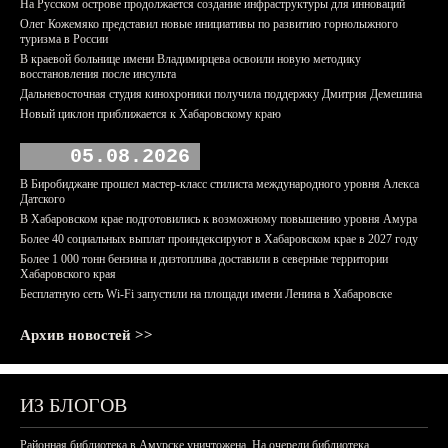
На Русском острове продолжается создание инфраструктуры для инноваций
Олег Кожемяко представил новые инициативы по развитию горнолыжного
туризма в России
В краевой больнице имени Владимирцева освоили новую методику
восстановления после инсульта
Дальневосточная студия кинохроники получила поддержку Дмитрия Демешина
Новый циклон приближается к Хабаровскому краю
05.08.2026
В Биробиджане прошел мастер-класс стилиста международного уровня Алекса
Датского
В Хабаровском крае подготовились к возможному повышению уровня Амура
Более 40 социальных выплат проиндексируют в Хабаровском крае в 2027 году
Более 1 000 тонн бензина и дизтоплива доставили в северные территории
Хабаровского края
Бесплатную сеть Wi-Fi запустили на площади имени Ленина в Хабаровске
Архив новостей >>
ИЗ БЛОГОВ
Районная библиотека в Амурске уничтожена. На очереди библиотека