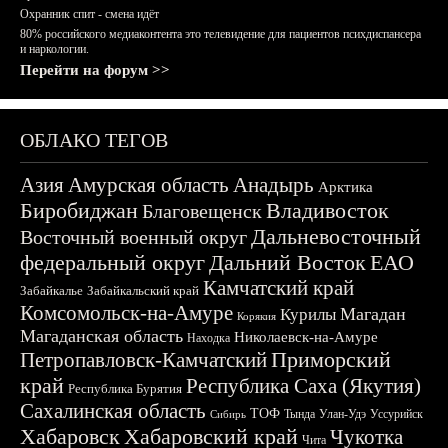
Охранник спит - смена идёт
80% российского медиаконтента это телевидение для пациентов психдиспансера
и наркологии.
Перейти на форум >>
ОБЛАКО ТЕГОВ
Азия
Амурская область
Анадырь
Арктика
Биробиджан
Владивосток
Благовещенск
Дальневосточный
Восточный военный округ
федеральный округ
Дальний Восток
ЕАО
Камчатский край
Забайкалье
Забайкальский край
Комсомольск-на-Амуре
Магадан
Курилы
Корякия
Магаданская область
Николаевск-на-Амуре
Находка
Приморский
Петропавловск-Камчатский
край
Республика Саха (Якутия)
Республика Бурятия
Сахалинская область
ТОФ
Тында
Улан-Удэ
Уссурийск
Сибирь
Хабаровск
Хабаровский край
Чукотка
Чита