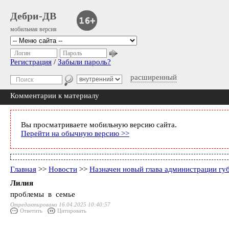
Дебри-ДВ
мобильная версия
Логин
Пароль
Регистрация
/
Забыли пароль?
расширенный
Комментарии к материалу
Вы просматриваете мобильную версию сайта.
Перейти на обычную версию >>
Главная
>>
Новости
>>
Назначен новый глава администрации губ
Лилия
проблемы в семье
Отредактировано 16.04.2025 10:40:57
Ответить
Цитировать