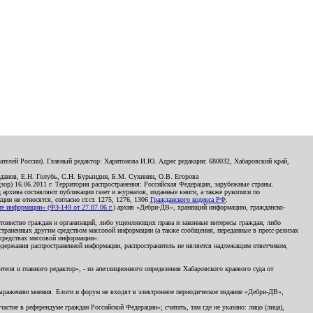
телей России). Главный редактор: Харитонова И.Ю. Адрес редакции: 680032, Хабаровский край,
данов, Е.Н. Голубь, С.Н. Бурындин, Б.М. Сухинин, О.В. Егорова
р) 16.06.2011 г. Территория распространения: Российская Федерация, зарубежные страны.
д архива составляют публикации газет и журналов, изданные книги, а также рукописи по
и не относятся, согласно ст.ст. 1275, 1276, 1306
Гражданского кодекса РФ
.
 информации» (ФЗ-149 от 27.07.06 г.)
архив «Дебри-ДВ», хранящий информацию, гражданско-
остоинство граждан и организаций, либо ущемляющих права и законные интересы граждан, либо
страненных другим средством массовой информации (а также сообщения, переданные в пресс-релизах
 средствах массовой информации».
держания распространенной информации, распространитель не является надлежащим ответчиком,
еля и главного редактор», - из апелляционного определения Хабаровского краевого суда от
 выражению мнения. Блоги и форум не входят в электронное периодическое издание «Дебри-ДВ»,
стие в референдуме граждан Российской Федерации»; считать, там где не указано: лицо (лица),