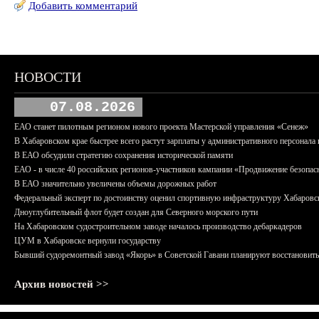
Добавить комментарий
НОВОСТИ
07.08.2026
ЕАО станет пилотным регионом нового проекта Мастерской управления «Сенеж»
В Хабаровском крае быстрее всего растут зарплаты у административного персонала 
В ЕАО обсудили стратегию сохранения исторической памяти
ЕАО - в числе 40 российских регионов-участников кампании «Продвижение безопас
В ЕАО значительно увеличены объемы дорожных работ
Федеральный эксперт по достоинству оценил спортивную инфраструктуру Хабаровс
Дноуглубительный флот будет создан для Северного морского пути
На Хабаровском судостроительном заводе началось производство дебаркадеров
ЦУМ в Хабаровске вернули государству
Бывший судоремонтный завод «Якорь» в Советской Гавани планируют восстановить
Архив новостей >>