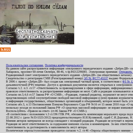
Пользовательское соглашение
,
Политика конфиденциальности
На данном сайте распространяется информация электронного периодического издания «Дебри-ДВ» с
Хабаровск, проспект 60-летия Октября, 88-46, т./ф.84212296081. Электронная приемная:
Отправить
Редакционный совет электронного периодического издания «Дебри-ДВ» (на общественных началах
Свидетельство о регистрации СМИ (Регистрационный номер)
ЭЛ № ФС77-45537
выдано Федеральной
В 2006 г. проект «Дебри-ДВ» был создан как электронный частный архив, в соответствии с
ФЗ № 12
дальневосточной (РФ) тематике. Доступ к архивным документам является открытым в электронном вид
Согласно ч.2. п.3. ст.17 «Ответственность за правонарушения в сфере информации, информационн
правовую ответственность за распространение информации не несет. Сайт и редакция основываются 
Согласно пп.3,4,6 ст.57 Закона РФ «О СМИ», «Редакция, главный редактор, журналист не несут отв
представляющих собой злоупотребление свободой массовой информации и (или) правами журналиста:
и информация государственных, общественных организаций и объединений), которое может быть уста
Согласно абз.3, п.13 Постановления Пленума Верховного Суда РФ №16 от 15 июня 2010 года «О пр
поскольку исходя из положений Закона РФ «О средствах массовой информации» не вправе вмешивать
Воспользуйтесь «Правом на ответ» (ст.46 Закона РФ «О СМИ»).
«В соответствии с положением ч.3 ст.196 ГПК РФ, обязанность компенсации морального вреда подле
22.08.2012 г. (дело №33-5325/2012) председательствующего И.И.Куликовой, судей С.И.Дорожко, Н
Мнения авторов материалов не всегда совпадают с позицией редакции. Редакция не вступает в перепи
Редакция не несет ответственность за содержание внешних ссылок и комментариев. За них ответств
ответственность за достоверность и наполняемость несут авторы.
Политические опросы/голосования проводятся согласно ч.2. ст.46 «Опросы общественного мнения» Фе