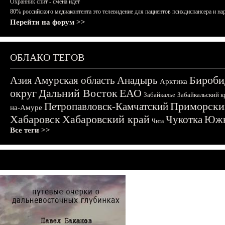
Охранник спит - смена идёт
80% российского медиаконтента это телевидение для пациентов психдиспансера и на
Перейти на форум >>
ОБЛАКО ТЕГОВ
Бироби
Азия
Амурская область
Анадырь
Арктика
округ
Дальний Восток
ЕАО
Забайкалье
Забайкальский к
Приморски
Петропавловск-Камчатский
на-Амуре
Хабаровск
Хабаровский край
Чукотка
Южн
Чита
Все теги >>