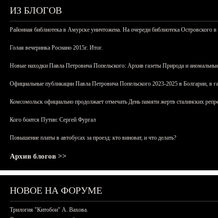
ИЗ БЛОГОВ
Районная библиотека в Амурске уничтожена. На очереди библиотека Островского в
Голая вечеринка Роснано 2015г. Итог.
Новые находки Павла Петровича Попельского: Архив газеты Природа и аномальные
Официальные публикации Павла Петровича Попельского 2023-2025 в Болгарии, в г
Комсомольск официально продолжает отмечать День памяти жертв сталинских репрес
Кого боится Путин: Сергей Фургал
Повышение платы в автобусах за проезд: кто виноват, и что делать?
Архив блогов >>
НОВОЕ НА ФОРУМЕ
Трилогия "Китобои" А. Вахова.