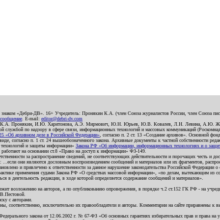
о знаком «Дебри-ДВ». 16+ Учредитель: Пронякин К.А. (член Союза журналистов России, член Союза писа
 сообщение
. E-mail:
editor@debri-dv.com
): К.А. Пронякин, И.Ю. Харитонова, А.Э. Мирмович, Ю.Н. Юрьев, Ю.В. Ковалев, Л.Н. Левина, А.Ю. Ж
 службой по надзору в сфере связи, информационных технологий и массовых коммуникаций (Роскомнадзо
5 «Об архивном деле в Российской Федерации»
, согласно п. 2 ст. 13 «Создание архивов». Основной фон
е, согласно п. 1 ст. 24 вышеобозначенного закона. Архивные документы к частной собственности редакци
ых технологий и защиты информации»
Закона РФ «Об информации, информационных технологиях и о защите
и работают на основании ст.8 «Право на доступ к информации» ФЗ-149.
етственности за распространение сведений, не соответствующих действительности и порочащих честь и д
 ...если они являются дословным воспроизведением сообщений и материалов или их фрагментов, распро
новлено и привлечено к ответственности за данное нарушение законодательства Российской Федерации о
актике применения судами Закона РФ «О средствах массовой информации», «по делам, вытекающим из со
ся в деятельность редакции, в ходе которой определяется содержание сообщений и материалов».
жит возложению на авторов, а по опубликованию опровержения, в порядке ч.2 ст.152 ГК РФ - на учредит
.В.Пестовой.
ску с авторами.
енны, соответственно, исключительно их правообладатели и авторы. Комментарии на сайте приравнены к
дерального закона от 12.06.2002 г. № 67-ФЗ «Об основных гарантиях избирательных прав и права на уча