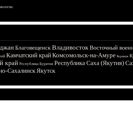
ркологии.
джан
Владивосток
Благовещенск
Восточный воен
Камчатский край
Комсомольск-на-Амуре
К
рай
Корякия
й край
Республика Саха (Якутия)
Са
Республика Бурятия
о-Сахалинск
Якутск