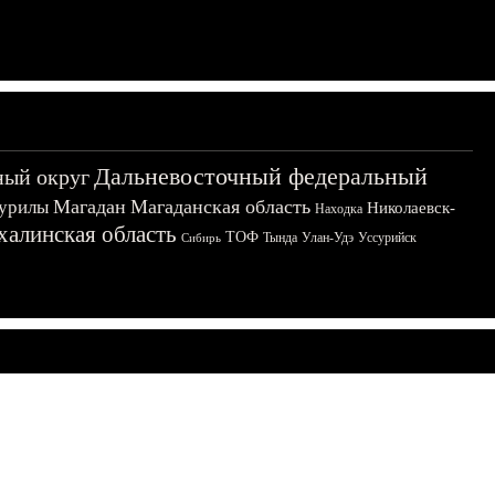
Дальневосточный федеральный
ный округ
Магадан
Магаданская область
урилы
Николаевск-
Находка
халинская область
ТОФ
Тында
Улан-Удэ
Уссурийск
Сибирь