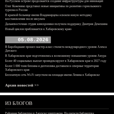
На Русском острове продолжается создание инфраструктуры для инноваций
Олег Кожемяко представил новые инициативы по развитию горнолыжного
туризма в России
В краевой больнице имени Владимирцева освоили новую методику
восстановления после инсульта
Дальневосточная студия кинохроники получила поддержку Дмитрия Демешина
Новый циклон приближается к Хабаровскому краю
05.08.2026
В Биробиджане прошел мастер-класс стилиста международного уровня Алекса
Датского
В Хабаровском крае подготовились к возможному повышению уровня Амура
Более 40 социальных выплат проиндексируют в Хабаровском крае в 2027 году
Более 1 000 тонн бензина и дизтоплива доставили в северные территории
Хабаровского края
Бесплатную сеть Wi-Fi запустили на площади имени Ленина в Хабаровске
Архив новостей >>
ИЗ БЛОГОВ
Районная библиотека в Амурске уничтожена. На очереди библиотека