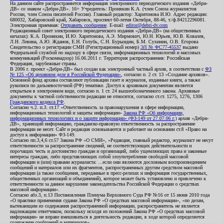
На данном сайте распространяется информация электронного периодического издания «Дебри-
ДВ» со знаком «Дебри-ДВ». 16+ Учредитель: Пронякин К.А. (член Союза журналистов
России, член Союза писателей России). Главный редактор: Харитонова И.Ю. Адрес редакции:
680032, Хабаровский край, Хабаровск, проспект 60-летия Октября, 88-46, т./ф.84212296081.
Электронная приемная:
Отправить сообщение
. E-mail:
editor@debri-dv.com
Редакционный совет электронного периодического издания «Дебри-ДВ» (на общественных
началах): К.А. Пронякин, И.Ю. Харитонова, А.Э. Мирмович, Ю.Н. Юрьев, Ю.В. Ковалев,
Л.Н. Левина, А.Ю. Жданов, Е.Н. Голубь, С.Н. Бурындин, Б.М. Сухинин, О.В. Егорова
Свидетельство о регистрации СМИ (Регистрационный номер)
ЭЛ № ФС77-45537
выдано
Федеральной службой по надзору в сфере связи, информационных технологий и массовых
коммуникаций (Роскомнадзор) 16.06.2011 г. Территория распространения: Российская
Федерация, зарубежные страны.
В 2006 г. проект «Дебри-ДВ» был создан как электронный частный архив, в соответствии с
ФЗ
№ 125 «Об архивном деле в Российской Федерации»
, согласно п. 2 ст. 13 «Создание архивов».
Основной фонд архива составляют публикации газет и журналов, изданные книги, а также
рукописи по дальневосточной (РФ) тематике. Доступ к архивным документам является
открытым в электронном виде, согласно п. 1 ст. 24 вышеобозначенного закона. Архивные
документы к частной собственности редакции не относятся, согласно ст.ст. 1275, 1276, 1306
Гражданского кодекса РФ
.
Согласно ч.2. п.3. ст.17 «Ответственность за правонарушения в сфере информации,
информационных технологий и защиты информации»
Закона РФ «Об информации,
информационных технологиях и о защите информации» (ФЗ-149 от 27.07.06 г.)
архив «Дебри-
ДВ», хранящий информацию, гражданско-правовую ответственность за распространение
информации не несет. Сайт и редакция основываются и работают на основании ст.8 «Право на
доступ к информации» ФЗ-149.
Согласно пп.3,4,6 ст.57 Закона РФ «О СМИ», «Редакция, главный редактор, журналист не несут
ответственности за распространение сведений, не соответствующих действительности и
порочащих честь и достоинство граждан и организаций, либо ущемляющих права и законные
интересы граждан, либо представляющих собой злоупотребление свободой массовой
информации и (или) правами журналиста: ...если они являются дословным воспроизведением
сообщений и материалов или их фрагментов, распространенных другим средством массовой
информации (а также сообщения, переданные в пресс-релизах и информация государственных,
общественных организаций и объединений), которое может быть установлено и привлечено к
ответственности за данное нарушение законодательства Российской Федерации о средствах
массовой информации».
Согласно абз.3, п.13 Постановления Пленума Верховного Суда РФ №16 от 15 июня 2010 года
«О практике применения судами Закона РФ «О средствах массовой информации», «по делам,
вытекающим из содержания распространенной информации, распространитель не является
надлежащим ответчиком, поскольку исходя из положений Закона РФ «О средствах массовой
информации» не вправе вмешиваться в деятельность редакции, в ходе которой определяется
содержание сообщений и материалов».