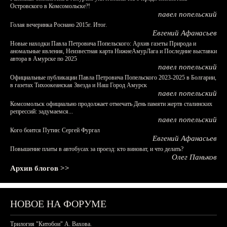
Островского в Комсомольске?!
павел попельский
Голая вечеринка Роснано 2015г. Итог.
Евгений Афанасьев
Новые находки Павла Петровича Попельского: Архив газеты Природа и
аномальные явления, Неизвестная карта НижнеАмурЛага и Последние выставки
автора в Амурске по 2025
павел попельский
Официальные публикации Павла Петровича Попельского 2023-2025 в Болгарии,
в газетах Тихоокеанская Звезда и Наш Город Амурск
павел попельский
Комсомольск официально продолжает отмечать День памяти жертв сталинских
репрессий: задумаемся...
павел попельский
Кого боится Путин: Сергей Фургал
Евгений Афанасьев
Повышение платы в автобусах за проезд: кто виноват, и что делать?
Олег Паньков
Архив блогов >>
НОВОЕ НА ФОРУМЕ
Трилогия "Китобои" А. Вахова.