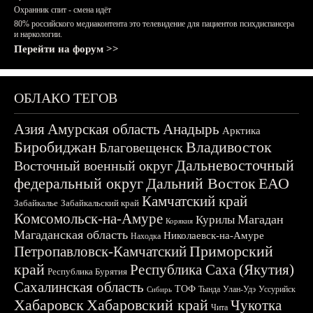
Охранник спит - смена идёт
80% российского медиаконтента это телевидение для пациентов психдиспансера
и наркологии.
Перейти на форум >>
ОБЛАКО ТЕГОВ
Азия
Амурская область
Анадырь
Арктика
Биробиджан
Владивосток
Благовещенск
Дальневосточный
Восточный военный округ
федеральный округ
Дальний Восток
ЕАО
Камчатский край
Забайкалье
Забайкальский край
Комсомольск-на-Амуре
Магадан
Курилы
Корякия
Магаданская область
Николаевск-на-Амуре
Находка
Приморский
Петропавловск-Камчатский
край
Республика Саха (Якутия)
Республика Бурятия
Сахалинская область
ТОФ
Тында
Улан-Удэ
Уссурийск
Сибирь
Хабаровск
Хабаровский край
Чукотка
Чита