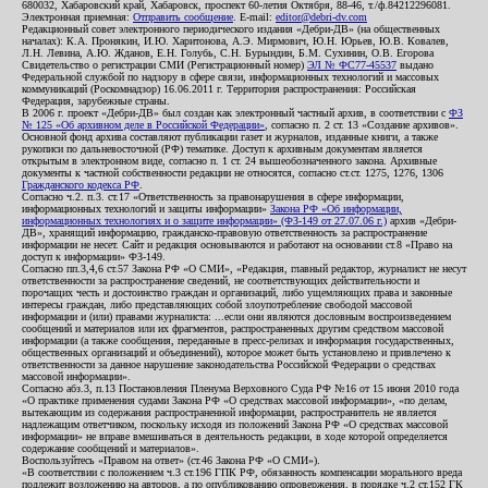
680032, Хабаровский край, Хабаровск, проспект 60-летия Октября, 88-46, т./ф.84212296081.
Электронная приемная:
Отправить сообщение
. E-mail:
editor@debri-dv.com
Редакционный совет электронного периодического издания «Дебри-ДВ» (на общественных
началах): К.А. Пронякин, И.Ю. Харитонова, А.Э. Мирмович, Ю.Н. Юрьев, Ю.В. Ковалев,
Л.Н. Левина, А.Ю. Жданов, Е.Н. Голубь, С.Н. Бурындин, Б.М. Сухинин, О.В. Егорова
Свидетельство о регистрации СМИ (Регистрационный номер)
ЭЛ № ФС77-45537
выдано
Федеральной службой по надзору в сфере связи, информационных технологий и массовых
коммуникаций (Роскомнадзор) 16.06.2011 г. Территория распространения: Российская
Федерация, зарубежные страны.
В 2006 г. проект «Дебри-ДВ» был создан как электронный частный архив, в соответствии с
ФЗ
№ 125 «Об архивном деле в Российской Федерации»
, согласно п. 2 ст. 13 «Создание архивов».
Основной фонд архива составляют публикации газет и журналов, изданные книги, а также
рукописи по дальневосточной (РФ) тематике. Доступ к архивным документам является
открытым в электронном виде, согласно п. 1 ст. 24 вышеобозначенного закона. Архивные
документы к частной собственности редакции не относятся, согласно ст.ст. 1275, 1276, 1306
Гражданского кодекса РФ
.
Согласно ч.2. п.3. ст.17 «Ответственность за правонарушения в сфере информации,
информационных технологий и защиты информации»
Закона РФ «Об информации,
информационных технологиях и о защите информации» (ФЗ-149 от 27.07.06 г.)
архив «Дебри-
ДВ», хранящий информацию, гражданско-правовую ответственность за распространение
информации не несет. Сайт и редакция основываются и работают на основании ст.8 «Право на
доступ к информации» ФЗ-149.
Согласно пп.3,4,6 ст.57 Закона РФ «О СМИ», «Редакция, главный редактор, журналист не несут
ответственности за распространение сведений, не соответствующих действительности и
порочащих честь и достоинство граждан и организаций, либо ущемляющих права и законные
интересы граждан, либо представляющих собой злоупотребление свободой массовой
информации и (или) правами журналиста: ...если они являются дословным воспроизведением
сообщений и материалов или их фрагментов, распространенных другим средством массовой
информации (а также сообщения, переданные в пресс-релизах и информация государственных,
общественных организаций и объединений), которое может быть установлено и привлечено к
ответственности за данное нарушение законодательства Российской Федерации о средствах
массовой информации».
Согласно абз.3, п.13 Постановления Пленума Верховного Суда РФ №16 от 15 июня 2010 года
«О практике применения судами Закона РФ «О средствах массовой информации», «по делам,
вытекающим из содержания распространенной информации, распространитель не является
надлежащим ответчиком, поскольку исходя из положений Закона РФ «О средствах массовой
информации» не вправе вмешиваться в деятельность редакции, в ходе которой определяется
содержание сообщений и материалов».
Воспользуйтесь «Правом на ответ» (ст.46 Закона РФ «О СМИ»).
«В соответствии с положением ч.3 ст.196 ГПК РФ, обязанность компенсации морального вреда
подлежит возложению на авторов, а по опубликованию опровержения, в порядке ч.2 ст.152 ГК