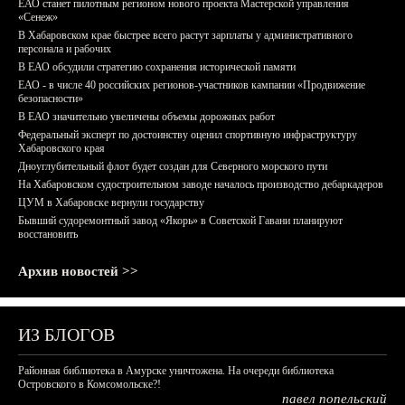
ЕАО станет пилотным регионом нового проекта Мастерской управления
«Сенеж»
В Хабаровском крае быстрее всего растут зарплаты у административного
персонала и рабочих
В ЕАО обсудили стратегию сохранения исторической памяти
ЕАО - в числе 40 российских регионов-участников кампании «Продвижение
безопасности»
В ЕАО значительно увеличены объемы дорожных работ
Федеральный эксперт по достоинству оценил спортивную инфраструктуру
Хабаровского края
Дноуглубительный флот будет создан для Северного морского пути
На Хабаровском судостроительном заводе началось производство дебаркадеров
ЦУМ в Хабаровске вернули государству
Бывший судоремонтный завод «Якорь» в Советской Гавани планируют
восстановить
Архив новостей >>
ИЗ БЛОГОВ
Районная библиотека в Амурске уничтожена. На очереди библиотека
Островского в Комсомольске?!
павел попельский