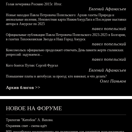
Голая вечеринка Роснано 2015г. Итог.
Евгений Афанасьев
Новые находки Павла Петровича Попельского: Архив газеты Природа и
аномальные явления, Неизвестная карта НижнеАмурЛага и Последние выставки
автора в Амурске по 2025
павел попельский
Официальные публикации Павла Петровича Попельского 2023-2025 в Болгарии,
в газетах Тихоокеанская Звезда и Наш Город Амурск
павел попельский
Комсомольск официально продолжает отмечать День памяти жертв сталинских
репрессий: задумаемся...
павел попельский
Кого боится Путин: Сергей Фургал
Евгений Афанасьев
Повышение платы в автобусах за проезд: кто виноват, и что делать?
Олег Паньков
Архив блогов >>
НОВОЕ НА ФОРУМЕ
Трилогия "Китобои" А. Вахова.
Охранник спит - смена идёт
80% российского медиаконтента это телевидение для пациентов психдиспансера