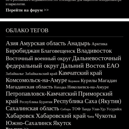
и наркологии.
Перейти на форум >>
ОБЛАКО ТЕГОВ
Азия
Амурская область
Анадырь
Арктика
Биробиджан
Владивосток
Благовещенск
Дальневосточный
Восточный военный округ
федеральный округ
Дальний Восток
ЕАО
Камчатский край
Забайкалье
Забайкальский край
Комсомольск-на-Амуре
Магадан
Курилы
Корякия
Магаданская область
Николаевск-на-Амуре
Находка
Приморский
Петропавловск-Камчатский
край
Республика Саха (Якутия)
Республика Бурятия
Сахалинская область
ТОФ
Тында
Улан-Удэ
Уссурийск
Сибирь
Хабаровск
Хабаровский край
Чукотка
Чита
Южно-Сахалинск
Якутск