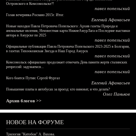
Островского в Комсомольске?!
павел попельский
Голая вечеринка Роснано 2015г. Итог.
Евгений Афанасьев
Новые находки Павла Петровича Попельского: Архив газеты Природа и
аномальные явления, Неизвестная карта НижнеАмурЛага и Последние выставки
автора в Амурске по 2025
павел попельский
Официальные публикации Павла Петровича Попельского 2023-2025 в Болгарии,
в газетах Тихоокеанская Звезда и Наш Город Амурск
павел попельский
Комсомольск официально продолжает отмечать День памяти жертв сталинских
репрессий: задумаемся...
павел попельский
Кого боится Путин: Сергей Фургал
Евгений Афанасьев
Повышение платы в автобусах за проезд: кто виноват, и что делать?
Олег Паньков
Архив блогов >>
НОВОЕ НА ФОРУМЕ
Трилогия "Китобои" А. Вахова.