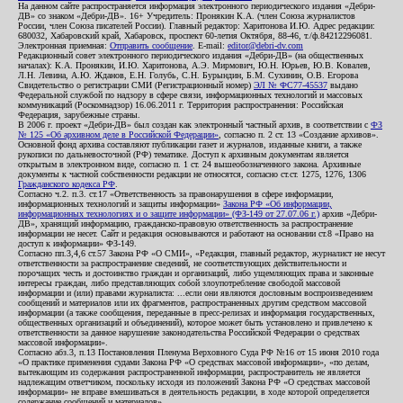
На данном сайте распространяется информация электронного периодического издания «Дебри-
ДВ» со знаком «Дебри-ДВ». 16+ Учредитель: Пронякин К.А. (член Союза журналистов
России, член Союза писателей России). Главный редактор: Харитонова И.Ю. Адрес редакции:
680032, Хабаровский край, Хабаровск, проспект 60-летия Октября, 88-46, т./ф.84212296081.
Электронная приемная:
Отправить сообщение
. E-mail:
editor@debri-dv.com
Редакционный совет электронного периодического издания «Дебри-ДВ» (на общественных
началах): К.А. Пронякин, И.Ю. Харитонова, А.Э. Мирмович, Ю.Н. Юрьев, Ю.В. Ковалев,
Л.Н. Левина, А.Ю. Жданов, Е.Н. Голубь, С.Н. Бурындин, Б.М. Сухинин, О.В. Егорова
Свидетельство о регистрации СМИ (Регистрационный номер)
ЭЛ № ФС77-45537
выдано
Федеральной службой по надзору в сфере связи, информационных технологий и массовых
коммуникаций (Роскомнадзор) 16.06.2011 г. Территория распространения: Российская
Федерация, зарубежные страны.
В 2006 г. проект «Дебри-ДВ» был создан как электронный частный архив, в соответствии с
ФЗ
№ 125 «Об архивном деле в Российской Федерации»
, согласно п. 2 ст. 13 «Создание архивов».
Основной фонд архива составляют публикации газет и журналов, изданные книги, а также
рукописи по дальневосточной (РФ) тематике. Доступ к архивным документам является
открытым в электронном виде, согласно п. 1 ст. 24 вышеобозначенного закона. Архивные
документы к частной собственности редакции не относятся, согласно ст.ст. 1275, 1276, 1306
Гражданского кодекса РФ
.
Согласно ч.2. п.3. ст.17 «Ответственность за правонарушения в сфере информации,
информационных технологий и защиты информации»
Закона РФ «Об информации,
информационных технологиях и о защите информации» (ФЗ-149 от 27.07.06 г.)
архив «Дебри-
ДВ», хранящий информацию, гражданско-правовую ответственность за распространение
информации не несет. Сайт и редакция основываются и работают на основании ст.8 «Право на
доступ к информации» ФЗ-149.
Согласно пп.3,4,6 ст.57 Закона РФ «О СМИ», «Редакция, главный редактор, журналист не несут
ответственности за распространение сведений, не соответствующих действительности и
порочащих честь и достоинство граждан и организаций, либо ущемляющих права и законные
интересы граждан, либо представляющих собой злоупотребление свободой массовой
информации и (или) правами журналиста: ...если они являются дословным воспроизведением
сообщений и материалов или их фрагментов, распространенных другим средством массовой
информации (а также сообщения, переданные в пресс-релизах и информация государственных,
общественных организаций и объединений), которое может быть установлено и привлечено к
ответственности за данное нарушение законодательства Российской Федерации о средствах
массовой информации».
Согласно абз.3, п.13 Постановления Пленума Верховного Суда РФ №16 от 15 июня 2010 года
«О практике применения судами Закона РФ «О средствах массовой информации», «по делам,
вытекающим из содержания распространенной информации, распространитель не является
надлежащим ответчиком, поскольку исходя из положений Закона РФ «О средствах массовой
информации» не вправе вмешиваться в деятельность редакции, в ходе которой определяется
содержание сообщений и материалов».