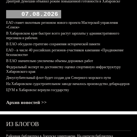
Дмитрий Демешин объявил режим повышенной готовности в Хабаровске
07.08.2026
ЕАО станет пилотным регионом нового проекта Мастерской управления
«Сенеж»
В Хабаровском крае быстрее всего растут зарплаты у административного
персонала и рабочих
В ЕАО обсудили стратегию сохранения исторической памяти
ЕАО - в числе 40 российских регионов-участников кампании «Продвижение
безопасности»
В ЕАО значительно увеличены объемы дорожных работ
Федеральный эксперт по достоинству оценил спортивную инфраструктуру
Хабаровского края
Дноуглубительный флот будет создан для Северного морского пути
На Хабаровском судостроительном заводе началось производство дебаркадеров
ЦУМ в Хабаровске вернули государству
Архив новостей >>
ИЗ БЛОГОВ
Районная библиотека в Амурске уничтожена. На очереди библиотека