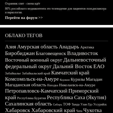
Охранник спит - смена идёт
80% российского медиаконтента это телевидение для пациентов психдиспансера
и наркологии.
Перейти на форум >>
ОБЛАКО ТЕГОВ
Азия
Амурская область
Анадырь
Арктика
Биробиджан
Владивосток
Благовещенск
Дальневосточный
Восточный военный округ
федеральный округ
Дальний Восток
ЕАО
Камчатский край
Забайкалье
Забайкальский край
Комсомольск-на-Амуре
Магадан
Курилы
Корякия
Магаданская область
Николаевск-на-Амуре
Находка
Приморский
Петропавловск-Камчатский
край
Республика Саха (Якутия)
Республика Бурятия
Сахалинская область
ТОФ
Тында
Улан-Удэ
Уссурийск
Сибирь
Хабаровск
Хабаровский край
Чукотка
Чита