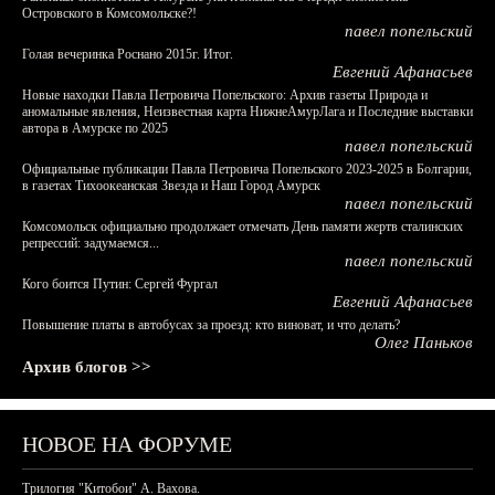
Островского в Комсомольске?!
павел попельский
Голая вечеринка Роснано 2015г. Итог.
Евгений Афанасьев
Новые находки Павла Петровича Попельского: Архив газеты Природа и
аномальные явления, Неизвестная карта НижнеАмурЛага и Последние выставки
автора в Амурске по 2025
павел попельский
Официальные публикации Павла Петровича Попельского 2023-2025 в Болгарии,
в газетах Тихоокеанская Звезда и Наш Город Амурск
павел попельский
Комсомольск официально продолжает отмечать День памяти жертв сталинских
репрессий: задумаемся...
павел попельский
Кого боится Путин: Сергей Фургал
Евгений Афанасьев
Повышение платы в автобусах за проезд: кто виноват, и что делать?
Олег Паньков
Архив блогов >>
НОВОЕ НА ФОРУМЕ
Трилогия "Китобои" А. Вахова.