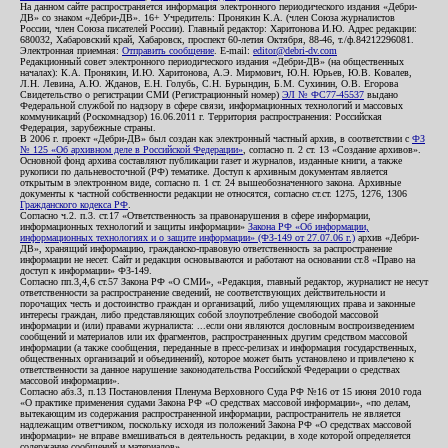
На данном сайте распространяется информация электронного периодического издания «Дебри-
ДВ» со знаком «Дебри-ДВ». 16+ Учредитель: Пронякин К.А. (член Союза журналистов
России, член Союза писателей России). Главный редактор: Харитонова И.Ю. Адрес редакции:
680032, Хабаровский край, Хабаровск, проспект 60-летия Октября, 88-46, т./ф.84212296081.
Электронная приемная:
Отправить сообщение
. E-mail:
editor@debri-dv.com
Редакционный совет электронного периодического издания «Дебри-ДВ» (на общественных
началах): К.А. Пронякин, И.Ю. Харитонова, А.Э. Мирмович, Ю.Н. Юрьев, Ю.В. Ковалев,
Л.Н. Левина, А.Ю. Жданов, Е.Н. Голубь, С.Н. Бурындин, Б.М. Сухинин, О.В. Егорова
Свидетельство о регистрации СМИ (Регистрационный номер)
ЭЛ № ФС77-45537
выдано
Федеральной службой по надзору в сфере связи, информационных технологий и массовых
коммуникаций (Роскомнадзор) 16.06.2011 г. Территория распространения: Российская
Федерация, зарубежные страны.
В 2006 г. проект «Дебри-ДВ» был создан как электронный частный архив, в соответствии с
ФЗ
№ 125 «Об архивном деле в Российской Федерации»
, согласно п. 2 ст. 13 «Создание архивов».
Основной фонд архива составляют публикации газет и журналов, изданные книги, а также
рукописи по дальневосточной (РФ) тематике. Доступ к архивным документам является
открытым в электронном виде, согласно п. 1 ст. 24 вышеобозначенного закона. Архивные
документы к частной собственности редакции не относятся, согласно ст.ст. 1275, 1276, 1306
Гражданского кодекса РФ
.
Согласно ч.2. п.3. ст.17 «Ответственность за правонарушения в сфере информации,
информационных технологий и защиты информации»
Закона РФ «Об информации,
информационных технологиях и о защите информации» (ФЗ-149 от 27.07.06 г.)
архив «Дебри-
ДВ», хранящий информацию, гражданско-правовую ответственность за распространение
информации не несет. Сайт и редакция основываются и работают на основании ст.8 «Право на
доступ к информации» ФЗ-149.
Согласно пп.3,4,6 ст.57 Закона РФ «О СМИ», «Редакция, главный редактор, журналист не несут
ответственности за распространение сведений, не соответствующих действительности и
порочащих честь и достоинство граждан и организаций, либо ущемляющих права и законные
интересы граждан, либо представляющих собой злоупотребление свободой массовой
информации и (или) правами журналиста: ...если они являются дословным воспроизведением
сообщений и материалов или их фрагментов, распространенных другим средством массовой
информации (а также сообщения, переданные в пресс-релизах и информация государственных,
общественных организаций и объединений), которое может быть установлено и привлечено к
ответственности за данное нарушение законодательства Российской Федерации о средствах
массовой информации».
Согласно абз.3, п.13 Постановления Пленума Верховного Суда РФ №16 от 15 июня 2010 года
«О практике применения судами Закона РФ «О средствах массовой информации», «по делам,
вытекающим из содержания распространенной информации, распространитель не является
надлежащим ответчиком, поскольку исходя из положений Закона РФ «О средствах массовой
информации» не вправе вмешиваться в деятельность редакции, в ходе которой определяется
содержание сообщений и материалов».