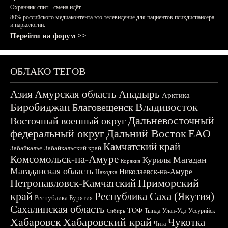
Охранник спит - смена идёт
80% российского медиаконтента это телевидение для пациентов психдиспансера
и наркологии.
Перейти на форум >>
ОБЛАКО ТЕГОВ
Азия
Амурская область
Анадырь
Арктика
Биробиджан
Владивосток
Благовещенск
Дальневосточный
Восточный военный округ
федеральный округ
Дальний Восток
ЕАО
Камчатский край
Забайкалье
Забайкальский край
Комсомольск-на-Амуре
Магадан
Курилы
Корякия
Магаданская область
Николаевск-на-Амуре
Находка
Приморский
Петропавловск-Камчатский
край
Республика Саха (Якутия)
Республика Бурятия
Сахалинская область
ТОФ
Тында
Улан-Удэ
Уссурийск
Сибирь
Хабаровск
Хабаровский край
Чукотка
Чита