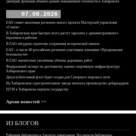
Дмитрий Демешин объявил режим повышенной готовности в Хабаровске
07.08.2026
ЕАО станет пилотным регионом нового проекта Мастерской управления
«Сенеж»
В Хабаровском крае быстрее всего растут зарплаты у административного
персонала и рабочих
В ЕАО обсудили стратегию сохранения исторической памяти
ЕАО - в числе 40 российских регионов-участников кампании «Продвижение
безопасности»
В ЕАО значительно увеличены объемы дорожных работ
Федеральный эксперт по достоинству оценил спортивную инфраструктуру
Хабаровского края
Дноуглубительный флот будет создан для Северного морского пути
На Хабаровском судостроительном заводе началось производство дебаркадеров
ЦУМ в Хабаровске вернули государству
Архив новостей >>
ИЗ БЛОГОВ
Районная библиотека в Амурске уничтожена. На очереди библиотека