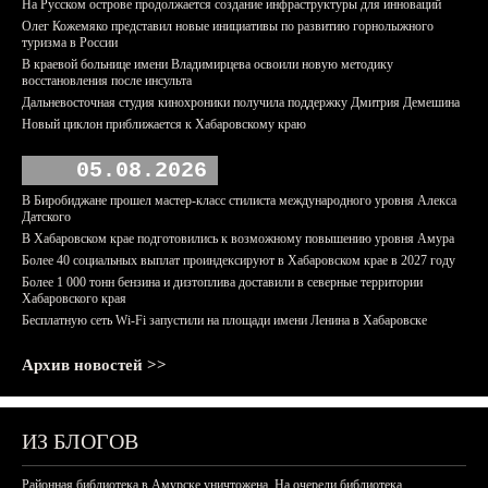
На Русском острове продолжается создание инфраструктуры для инноваций
Олег Кожемяко представил новые инициативы по развитию горнолыжного
туризма в России
В краевой больнице имени Владимирцева освоили новую методику
восстановления после инсульта
Дальневосточная студия кинохроники получила поддержку Дмитрия Демешина
Новый циклон приближается к Хабаровскому краю
05.08.2026
В Биробиджане прошел мастер-класс стилиста международного уровня Алекса
Датского
В Хабаровском крае подготовились к возможному повышению уровня Амура
Более 40 социальных выплат проиндексируют в Хабаровском крае в 2027 году
Более 1 000 тонн бензина и дизтоплива доставили в северные территории
Хабаровского края
Бесплатную сеть Wi-Fi запустили на площади имени Ленина в Хабаровске
Архив новостей >>
ИЗ БЛОГОВ
Районная библиотека в Амурске уничтожена. На очереди библиотека