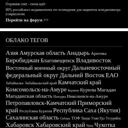
Охранник спит - смена идёт
80% российского медиаконтента это телевидение для пациентов психдиспансера
и наркологии.
Перейти на форум >>
ОБЛАКО ТЕГОВ
Азия
Амурская область
Анадырь
Арктика
Биробиджан
Владивосток
Благовещенск
Дальневосточный
Восточный военный округ
федеральный округ
Дальний Восток
ЕАО
Камчатский край
Забайкалье
Забайкальский край
Комсомольск-на-Амуре
Магадан
Курилы
Корякия
Магаданская область
Николаевск-на-Амуре
Находка
Приморский
Петропавловск-Камчатский
край
Республика Саха (Якутия)
Республика Бурятия
Сахалинская область
ТОФ
Тында
Улан-Удэ
Уссурийск
Сибирь
Хабаровск
Хабаровский край
Чукотка
Чита