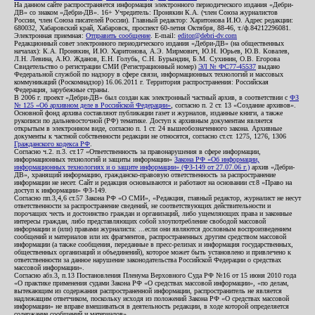
На данном сайте распространяется информация электронного периодического издания «Дебри-
ДВ» со знаком «Дебри-ДВ». 16+ Учредитель: Пронякин К.А. (член Союза журналистов
России, член Союза писателей России). Главный редактор: Харитонова И.Ю. Адрес редакции:
680032, Хабаровский край, Хабаровск, проспект 60-летия Октября, 88-46, т./ф.84212296081.
Электронная приемная:
Отправить сообщение
. E-mail:
editor@debri-dv.com
Редакционный совет электронного периодического издания «Дебри-ДВ» (на общественных
началах): К.А. Пронякин, И.Ю. Харитонова, А.Э. Мирмович, Ю.Н. Юрьев, Ю.В. Ковалев,
Л.Н. Левина, А.Ю. Жданов, Е.Н. Голубь, С.Н. Бурындин, Б.М. Сухинин, О.В. Егорова
Свидетельство о регистрации СМИ (Регистрационный номер)
ЭЛ № ФС77-45537
выдано
Федеральной службой по надзору в сфере связи, информационных технологий и массовых
коммуникаций (Роскомнадзор) 16.06.2011 г. Территория распространения: Российская
Федерация, зарубежные страны.
В 2006 г. проект «Дебри-ДВ» был создан как электронный частный архив, в соответствии с
ФЗ
№ 125 «Об архивном деле в Российской Федерации»
, согласно п. 2 ст. 13 «Создание архивов».
Основной фонд архива составляют публикации газет и журналов, изданные книги, а также
рукописи по дальневосточной (РФ) тематике. Доступ к архивным документам является
открытым в электронном виде, согласно п. 1 ст. 24 вышеобозначенного закона. Архивные
документы к частной собственности редакции не относятся, согласно ст.ст. 1275, 1276, 1306
Гражданского кодекса РФ
.
Согласно ч.2. п.3. ст.17 «Ответственность за правонарушения в сфере информации,
информационных технологий и защиты информации»
Закона РФ «Об информации,
информационных технологиях и о защите информации» (ФЗ-149 от 27.07.06 г.)
архив «Дебри-
ДВ», хранящий информацию, гражданско-правовую ответственность за распространение
информации не несет. Сайт и редакция основываются и работают на основании ст.8 «Право на
доступ к информации» ФЗ-149.
Согласно пп.3,4,6 ст.57 Закона РФ «О СМИ», «Редакция, главный редактор, журналист не несут
ответственности за распространение сведений, не соответствующих действительности и
порочащих честь и достоинство граждан и организаций, либо ущемляющих права и законные
интересы граждан, либо представляющих собой злоупотребление свободой массовой
информации и (или) правами журналиста: ...если они являются дословным воспроизведением
сообщений и материалов или их фрагментов, распространенных другим средством массовой
информации (а также сообщения, переданные в пресс-релизах и информация государственных,
общественных организаций и объединений), которое может быть установлено и привлечено к
ответственности за данное нарушение законодательства Российской Федерации о средствах
массовой информации».
Согласно абз.3, п.13 Постановления Пленума Верховного Суда РФ №16 от 15 июня 2010 года
«О практике применения судами Закона РФ «О средствах массовой информации», «по делам,
вытекающим из содержания распространенной информации, распространитель не является
надлежащим ответчиком, поскольку исходя из положений Закона РФ «О средствах массовой
информации» не вправе вмешиваться в деятельность редакции, в ходе которой определяется
содержание сообщений и материалов».