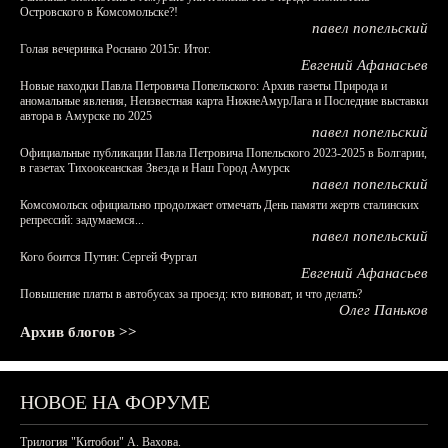
Островского в Комсомольске?!
павел попельский
Голая вечеринка Роснано 2015г. Итог.
Евгений Афанасьев
Новые находки Павла Петровича Попельского: Архив газеты Природа и
аномальные явления, Неизвестная карта НижнеАмурЛага и Последние выставки
автора в Амурске по 2025
павел попельский
Официальные публикации Павла Петровича Попельского 2023-2025 в Болгарии,
в газетах Тихоокеанская Звезда и Наш Город Амурск
павел попельский
Комсомольск официально продолжает отмечать День памяти жертв сталинских
репрессий: задумаемся...
павел попельский
Кого боится Путин: Сергей Фургал
Евгений Афанасьев
Повышение платы в автобусах за проезд: кто виноват, и что делать?
Олег Паньков
Архив блогов >>
НОВОЕ НА ФОРУМЕ
Трилогия "Китобои" А. Вахова.