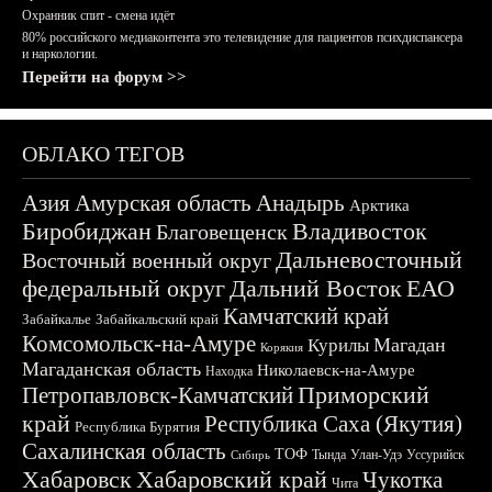
Охранник спит - смена идёт
80% российского медиаконтента это телевидение для пациентов психдиспансера
и наркологии.
Перейти на форум >>
ОБЛАКО ТЕГОВ
Азия
Амурская область
Анадырь
Арктика
Биробиджан
Владивосток
Благовещенск
Дальневосточный
Восточный военный округ
федеральный округ
Дальний Восток
ЕАО
Камчатский край
Забайкалье
Забайкальский край
Комсомольск-на-Амуре
Магадан
Курилы
Корякия
Магаданская область
Николаевск-на-Амуре
Находка
Приморский
Петропавловск-Камчатский
край
Республика Саха (Якутия)
Республика Бурятия
Сахалинская область
ТОФ
Тында
Улан-Удэ
Уссурийск
Сибирь
Хабаровск
Хабаровский край
Чукотка
Чита