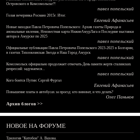
Островского в Комсомольске?!
павел попельский
Голая вечеринка Роснано 2015г. Итог.
Евгений Афанасьев
Новые находки Павла Петровича Попельского: Архив газеты Природа и
аномальные явления, Неизвестная карта НижнеАмурЛага и Последние выставки
автора в Амурске по 2025
павел попельский
Официальные публикации Павла Петровича Попельского 2023-2025 в Болгарии,
в газетах Тихоокеанская Звезда и Наш Город Амурск
павел попельский
Комсомольск официально продолжает отмечать День памяти жертв сталинских
репрессий: задумаемся...
павел попельский
Кого боится Путин: Сергей Фургал
Евгений Афанасьев
Повышение платы в автобусах за проезд: кто виноват, и что делать?
Олег Паньков
Архив блогов >>
НОВОЕ НА ФОРУМЕ
Трилогия "Китобои" А. Вахова.