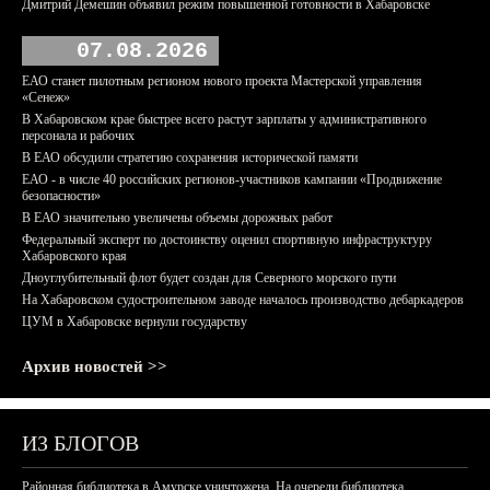
Дмитрий Демешин объявил режим повышенной готовности в Хабаровске
07.08.2026
ЕАО станет пилотным регионом нового проекта Мастерской управления
«Сенеж»
В Хабаровском крае быстрее всего растут зарплаты у административного
персонала и рабочих
В ЕАО обсудили стратегию сохранения исторической памяти
ЕАО - в числе 40 российских регионов-участников кампании «Продвижение
безопасности»
В ЕАО значительно увеличены объемы дорожных работ
Федеральный эксперт по достоинству оценил спортивную инфраструктуру
Хабаровского края
Дноуглубительный флот будет создан для Северного морского пути
На Хабаровском судостроительном заводе началось производство дебаркадеров
ЦУМ в Хабаровске вернули государству
Архив новостей >>
ИЗ БЛОГОВ
Районная библиотека в Амурске уничтожена. На очереди библиотека