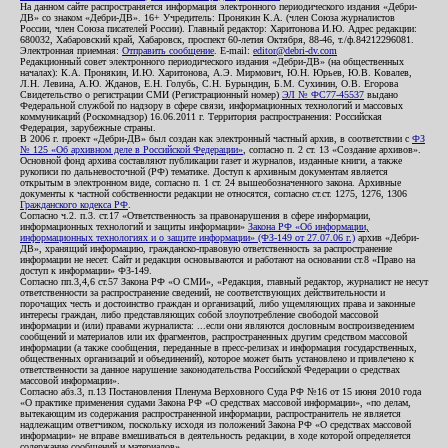
На данном сайте распространяется информация электронного периодического издания «Дебри-
ДВ» со знаком «Дебри-ДВ». 16+ Учредитель: Пронякин К.А. (член Союза журналистов
России, член Союза писателей России). Главный редактор: Харитонова И.Ю. Адрес редакции:
680032, Хабаровский край, Хабаровск, проспект 60-летия Октября, 88-46, т./ф.84212296081.
Электронная приемная:
Отправить сообщение
. E-mail:
editor@debri-dv.com
Редакционный совет электронного периодического издания «Дебри-ДВ» (на общественных
началах): К.А. Пронякин, И.Ю. Харитонова, А.Э. Мирмович, Ю.Н. Юрьев, Ю.В. Ковалев,
Л.Н. Левина, А.Ю. Жданов, Е.Н. Голубь, С.Н. Бурындин, Б.М. Сухинин, О.В. Егорова
Свидетельство о регистрации СМИ (Регистрационный номер)
ЭЛ № ФС77-45537
выдано
Федеральной службой по надзору в сфере связи, информационных технологий и массовых
коммуникаций (Роскомнадзор) 16.06.2011 г. Территория распространения: Российская
Федерация, зарубежные страны.
В 2006 г. проект «Дебри-ДВ» был создан как электронный частный архив, в соответствии с
ФЗ
№ 125 «Об архивном деле в Российской Федерации»
, согласно п. 2 ст. 13 «Создание архивов».
Основной фонд архива составляют публикации газет и журналов, изданные книги, а также
рукописи по дальневосточной (РФ) тематике. Доступ к архивным документам является
открытым в электронном виде, согласно п. 1 ст. 24 вышеобозначенного закона. Архивные
документы к частной собственности редакции не относятся, согласно ст.ст. 1275, 1276, 1306
Гражданского кодекса РФ
.
Согласно ч.2. п.3. ст.17 «Ответственность за правонарушения в сфере информации,
информационных технологий и защиты информации»
Закона РФ «Об информации,
информационных технологиях и о защите информации» (ФЗ-149 от 27.07.06 г.)
архив «Дебри-
ДВ», хранящий информацию, гражданско-правовую ответственность за распространение
информации не несет. Сайт и редакция основываются и работают на основании ст.8 «Право на
доступ к информации» ФЗ-149.
Согласно пп.3,4,6 ст.57 Закона РФ «О СМИ», «Редакция, главный редактор, журналист не несут
ответственности за распространение сведений, не соответствующих действительности и
порочащих честь и достоинство граждан и организаций, либо ущемляющих права и законные
интересы граждан, либо представляющих собой злоупотребление свободой массовой
информации и (или) правами журналиста: ...если они являются дословным воспроизведением
сообщений и материалов или их фрагментов, распространенных другим средством массовой
информации (а также сообщения, переданные в пресс-релизах и информация государственных,
общественных организаций и объединений), которое может быть установлено и привлечено к
ответственности за данное нарушение законодательства Российской Федерации о средствах
массовой информации».
Согласно абз.3, п.13 Постановления Пленума Верховного Суда РФ №16 от 15 июня 2010 года
«О практике применения судами Закона РФ «О средствах массовой информации», «по делам,
вытекающим из содержания распространенной информации, распространитель не является
надлежащим ответчиком, поскольку исходя из положений Закона РФ «О средствах массовой
информации» не вправе вмешиваться в деятельность редакции, в ходе которой определяется
содержание сообщений и материалов».