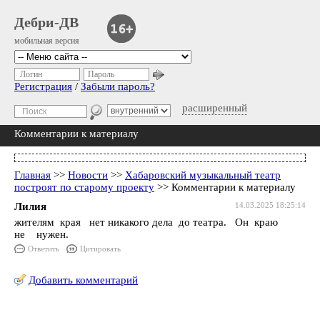
Дебри-ДВ
мобильная версия
Логин
Пароль
Регистрация
/
Забыли пароль?
расширенный
Комментарии к материалу
Главная
>>
Новости
>>
Хабаровский музыкальный театр
построят по старому проекту
>> Комментарии к материалу
Лилия
14.03.2025 18:25:14
жителям края нет никакого дела до театра. Он краю
не нужен.
Ответить
Цитировать
Добавить комментарий