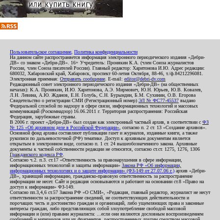
Пользовательское соглашение
,
Политика конфиденциальности
На данном сайте распространяется информация электронного периодического издания «Дебри-
ДВ» со знаком «Дебри-ДВ». 16+ Учредитель: Пронякин К.А. (член Союза журналистов
России, член Союза писателей России). Главный редактор: Харитонова И.Ю. Адрес редакции:
680032, Хабаровский край, Хабаровск, проспект 60-летия Октября, 88-46, т./ф.84212296081.
Электронная приемная:
Отправить сообщение
. E-mail:
editor@debri-dv.com
Редакционный совет электронного периодического издания «Дебри-ДВ» (на общественных
началах): К.А. Пронякин, И.Ю. Харитонова, А.Э. Мирмович, Ю.Н. Юрьев, Ю.В. Ковалев,
Л.Н. Левина, А.Ю. Жданов, Е.Н. Голубь, С.Н. Бурындин, Б.М. Сухинин, О.В. Егорова
Свидетельство о регистрации СМИ (Регистрационный номер)
ЭЛ № ФС77-45537
выдано
Федеральной службой по надзору в сфере связи, информационных технологий и массовых
коммуникаций (Роскомнадзор) 16.06.2011 г. Территория распространения: Российская
Федерация, зарубежные страны.
В 2006 г. проект «Дебри-ДВ» был создан как электронный частный архив, в соответствии с
ФЗ
№ 125 «Об архивном деле в Российской Федерации»
, согласно п. 2 ст. 13 «Создание архивов».
Основной фонд архива составляют публикации газет и журналов, изданные книги, а также
рукописи по дальневосточной (РФ) тематике. Доступ к архивным документам является
открытым в электронном виде, согласно п. 1 ст. 24 вышеобозначенного закона. Архивные
документы к частной собственности редакции не относятся, согласно ст.ст. 1275, 1276, 1306
Гражданского кодекса РФ
.
Согласно ч.2. п.3. ст.17 «Ответственность за правонарушения в сфере информации,
информационных технологий и защиты информации»
Закона РФ «Об информации,
информационных технологиях и о защите информации» (ФЗ-149 от 27.07.06 г.)
архив «Дебри-
ДВ», хранящий информацию, гражданско-правовую ответственность за распространение
информации не несет. Сайт и редакция основываются и работают на основании ст.8 «Право на
доступ к информации» ФЗ-149.
Согласно пп.3,4,6 ст.57 Закона РФ «О СМИ», «Редакция, главный редактор, журналист не несут
ответственности за распространение сведений, не соответствующих действительности и
порочащих честь и достоинство граждан и организаций, либо ущемляющих права и законные
интересы граждан, либо представляющих собой злоупотребление свободой массовой
информации и (или) правами журналиста: ...если они являются дословным воспроизведением
сообщений и материалов или их фрагментов, распространенных другим средством массовой