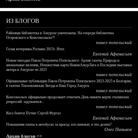
ИЗ БЛОГОВ
Районная библиотека в Амурске уничтожена. На очереди библиотека
Островского в Комсомольске?!
павел попельский
Голая вечеринка Роснано 2015г. Итог.
Евгений Афанасьев
Новые находки Павла Петровича Попельского: Архив газеты Природа и
аномальные явления, Неизвестная карта НижнеАмурЛага и Последние выставки
автора в Амурске по 2025
павел попельский
Официальные публикации Павла Петровича Попельского 2023-2025 в Болгарии,
в газетах Тихоокеанская Звезда и Наш Город Амурск
павел попельский
Комсомольск официально продолжает отмечать День памяти жертв сталинских
репрессий: задумаемся...
павел попельский
Кого боится Путин: Сергей Фургал
Евгений Афанасьев
Повышение платы в автобусах за проезд: кто виноват, и что делать?
Олег Паньков
Архив блогов >>