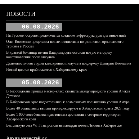
НОВОСТИ
06.08.2026
На Русском острове продолжается создание инфраструктуры для инноваций
Олег Кожемяко представил новые инициативы по развитию горнолыжного
туризма в России
В краевой больнице имени Владимирцева освоили новую методику
восстановления после инсульта
Дальневосточная студия кинохроники получила поддержку Дмитрия Демешина
Новый циклон приближается к Хабаровскому краю
05.08.2026
В Биробиджане прошел мастер-класс стилиста международного уровня Алекса
Датского
В Хабаровском крае подготовились к возможному повышению уровня Амура
Более 40 социальных выплат проиндексируют в Хабаровском крае в 2027 году
Более 1 000 тонн бензина и дизтоплива доставили в северные территории
Хабаровского края
Бесплатную сеть Wi-Fi запустили на площади имени Ленина в Хабаровске
Архив новостей >>