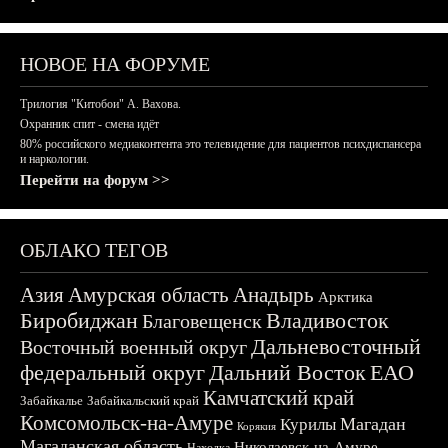
НОВОЕ НА ФОРУМЕ
Трилогия "Китобои" А. Вахова.
Охранник спит - смена идёт
80% российского медиаконтента это телевидение для пациентов психдиспансера
и наркологии.
Перейти на форум >>
ОБЛАКО ТЕГОВ
Азия
Амурская область
Анадырь
Арктика
Биробиджан
Владивосток
Благовещенск
Дальневосточный
Восточный военный округ
федеральный округ
Дальний Восток
ЕАО
Камчатский край
Забайкалье
Забайкальский край
Комсомольск-на-Амуре
Магадан
Курилы
Корякия
Магаданская область
Николаевск-на-Амуре