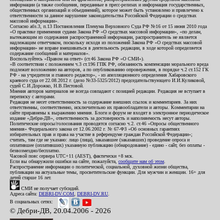
информации (а также сообщения, переданные в пресс-релизах и информация государственных,
общественных организаций и объединений), которое может быть установлено и привлечено к
ответственности за данное нарушение законодательства Российской Федерации о средствах
массовой информации».
Согласно абз.3, п.13 Постановления Пленума Верховного Суда РФ №16 от 15 июня 2010 года
«О практике применения судами Закона РФ «О средствах массовой информации», «по делам,
вытекающим из содержания распространенной информации, распространитель не является
надлежащим ответчиком, поскольку исходя из положений Закона РФ «О средствах массовой
информации» не вправе вмешиваться в деятельность редакции, в ходе которой определяется
содержание сообщений и материалов».
Воспользуйтесь «Правом на ответ» (ст.46 Закона РФ «О СМИ»).
«В соответствии с положением ч.3 ст.196 ГПК РФ, обязанность компенсации морального вреда
подлежит возложению на авторов, а по опубликованию опровержения, в порядке ч.2 ст.152 ГК
РФ - на учредителя и главного редактор», - из апелляционного определения Хабаровского
краевого суда от 22.08.2012 г. (дело №33-5325/2012) председательствующего И.И.Куликовой,
судей С.И.Дорожко, Н.В.Пестовой.
Мнения авторов материалов не всегда совпадают с позицией редакции. Редакция не вступает в
переписку с авторами.
Редакция не несет ответственность за содержание внешних ссылок и комментариев. За них
ответственны, соответственно, исключительно их правообладатели и авторы. Комментарии на
сайте приравнены к выражению мнения. Блоги и форум не входят в электронное периодическое
издание «Дебри-ДВ», ответственность за достоверность и наполняемость несут авторы.
Политические опросы/голосования проводятся согласно ч.2. ст.46 «Опросы общественного
мнения» Федерального закона от 12.06.2002 г. № 67-ФЗ «Об основных гарантиях
избирательных прав и права на участие в референдуме граждан Российской Федерации»;
считать, там где не указано: лицо (лица), заказавшее (заказавших) проведение опроса и
оплатившее (оплативших) указанную публикацию (обнародование) - едино - сайт, без оплаты -
безвозмездно/бесплатно.
Часовой пояс сервера UTC+11 (AEST), фактически +8 мск.
Если вы обнаружили ошибки на сайте, пожалуйста,
сообщите нам об этом
.
Распространение информации о политической, социальной, духовной жизни общества,
публикации на актуальные темы, просветительские функции. Для мужчин и женщин. 16+ для
детей старше 16 лет.
СМИ не получает субсидий.
Адреса сайта:
DEBRI-DV.COM
,
DEBRI-DV.RU
.
В социальных сетях:
© Дебри-ДВ, 20.04.2006 - 2026