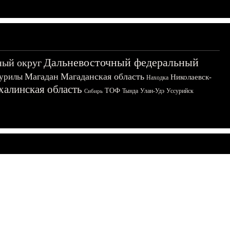
Дальневосточный федеральный
ный округ
Магадан
Магаданская область
урилы
Николаевск-
Находка
халинская область
ТОФ
Тында
Улан-Удэ
Уссурийск
Сибирь