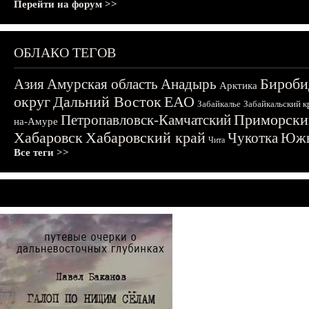
Перейти на форум >>
ОБЛАКО ТЕГОВ
Бироби
Азия
Амурская область
Анадырь
Арктика
округ
Дальний Восток
ЕАО
Забайкалье
Забайкальский к
Приморски
Петропавловск-Камчатский
на-Амуре
Хабаровск
Хабаровский край
Чукотка
Южн
Чита
Все теги >>