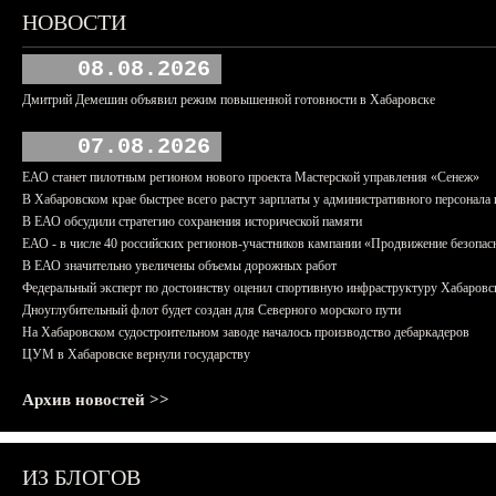
НОВОСТИ
08.08.2026
Дмитрий Демешин объявил режим повышенной готовности в Хабаровске
07.08.2026
ЕАО станет пилотным регионом нового проекта Мастерской управления «Сенеж»
В Хабаровском крае быстрее всего растут зарплаты у административного персонала 
В ЕАО обсудили стратегию сохранения исторической памяти
ЕАО - в числе 40 российских регионов-участников кампании «Продвижение безопас
В ЕАО значительно увеличены объемы дорожных работ
Федеральный эксперт по достоинству оценил спортивную инфраструктуру Хабаровс
Дноуглубительный флот будет создан для Северного морского пути
На Хабаровском судостроительном заводе началось производство дебаркадеров
ЦУМ в Хабаровске вернули государству
Архив новостей >>
ИЗ БЛОГОВ