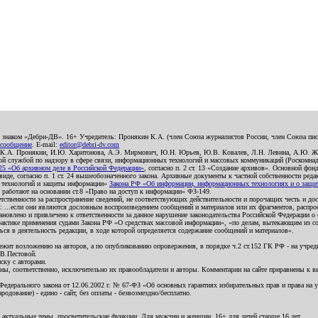
о знаком «Дебри-ДВ». 16+ Учредитель: Пронякин К.А. (член Союза журналистов России, член Союза писа
 сообщение
. E-mail:
editor@debri-dv.com
): К.А. Пронякин, И.Ю. Харитонова, А.Э. Мирмович, Ю.Н. Юрьев, Ю.В. Ковалев, Л.Н. Левина, А.Ю. Ж
 службой по надзору в сфере связи, информационных технологий и массовых коммуникаций (Роскомнадзо
5 «Об архивном деле в Российской Федерации»
, согласно п. 2 ст. 13 «Создание архивов». Основной фон
е, согласно п. 1 ст. 24 вышеобозначенного закона. Архивные документы к частной собственности редакци
ых технологий и защиты информации»
Закона РФ «Об информации, информационных технологиях и о защите
и работают на основании ст.8 «Право на доступ к информации» ФЗ-149.
етственности за распространение сведений, не соответствующих действительности и порочащих честь и д
 ...если они являются дословным воспроизведением сообщений и материалов или их фрагментов, распро
новлено и привлечено к ответственности за данное нарушение законодательства Российской Федерации о
актике применения судами Закона РФ «О средствах массовой информации», «по делам, вытекающим из со
ся в деятельность редакции, в ходе которой определяется содержание сообщений и материалов».
жит возложению на авторов, а по опубликованию опровержения, в порядке ч.2 ст.152 ГК РФ - на учредит
.В.Пестовой.
ску с авторами.
енны, соответственно, исключительно их правообладатели и авторы. Комментарии на сайте приравнены к
дерального закона от 12.06.2002 г. № 67-ФЗ «Об основных гарантиях избирательных прав и права на уча
дование) - едино - сайт, без оплаты - безвозмездно/бесплатно.
 актуальные темы, просветительские функции. Для мужчин и женщин. 16+ для детей старше 16 лет.