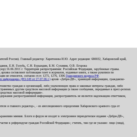
телей России). Главный редактор: Харитонова И.Ю. Адрес редакции: 680032, Хабаровский край,
данов, Е.Н. Голубь, С.Н. Бурындин, Б.М. Сухинин, О.В. Егорова
р) 16.06.2011 г. Территория распространения: Российская Федерация, зарубежные страны.
д архива составляют публикации газет и журналов, изданные книги, а также рукописи по
и не относятся, согласно ст.ст. 1275, 1276, 1306
Гражданского кодекса РФ
.
 информации» (ФЗ-149 от 27.07.06 г.)
архив «Дебри-ДВ», хранящий информацию, гражданско-
остоинство граждан и организаций, либо ущемляющих права и законные интересы граждан, либо
страненных другим средством массовой информации (а также сообщения, переданные в пресс-релизах
 средствах массовой информации».
держания распространенной информации, распространитель не является надлежащим ответчиком,
еля и главного редактор», - из апелляционного определения Хабаровского краевого суда от
 выражению мнения. Блоги и форум не входят в электронное периодическое издание «Дебри-ДВ»,
стие в референдуме граждан Российской Федерации»; считать, там где не указано: лицо (лица),