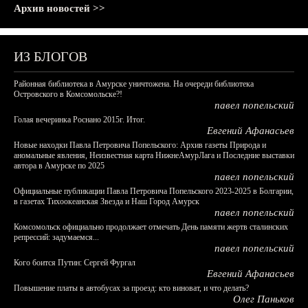
Архив новостей >>
ИЗ БЛОГОВ
Районная библиотека в Амурске уничтожена. На очереди библиотека
Островского в Комсомольске?!
павел попельский
Голая вечеринка Роснано 2015г. Итог.
Евгений Афанасьев
Новые находки Павла Петровича Попельского: Архив газеты Природа и
аномальные явления, Неизвестная карта НижнеАмурЛага и Последние выставки
автора в Амурске по 2025
павел попельский
Официальные публикации Павла Петровича Попельского 2023-2025 в Болгарии,
в газетах Тихоокеанская Звезда и Наш Город Амурск
павел попельский
Комсомольск официально продолжает отмечать День памяти жертв сталинских
репрессий: задумаемся...
павел попельский
Кого боится Путин: Сергей Фургал
Евгений Афанасьев
Повышение платы в автобусах за проезд: кто виноват, и что делать?
Олег Паньков