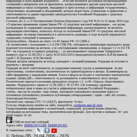
информации и (или) правами журналиста: ...если они являются дословным воспроизведением
сообщений и материалов или их фрагментов, распространенных другим средством массовой
информации (а также сообщения, переданные в пресс-релизах и информация государственных,
общественных организаций и объединений), которое может быть установлено и привлечено к
ответственности за данное нарушение законодательства Российской Федерации о средствах
массовой информации».
Согласно абз.3, п.13 Постановления Пленума Верховного Суда РФ №16 от 15 июня 2010 года
«О практике применения судами Закона РФ «О средствах массовой информации», «по делам,
вытекающим из содержания распространенной информации, распространитель не является
надлежащим ответчиком, поскольку исходя из положений Закона РФ «О средствах массовой
информации» не вправе вмешиваться в деятельность редакции, в ходе которой определяется
содержание сообщений и материалов».
Воспользуйтесь «Правом на ответ» (ст.46 Закона РФ «О СМИ»).
«В соответствии с положением ч.3 ст.196 ГПК РФ, обязанность компенсации морального вреда
подлежит возложению на авторов, а по опубликованию опровержения, в порядке ч.2 ст.152 ГК
РФ - на учредителя и главного редактор», - из апелляционного определения Хабаровского
краевого суда от 22.08.2012 г. (дело №33-5325/2012) председательствующего И.И.Куликовой,
судей С.И.Дорожко, Н.В.Пестовой.
Мнения авторов материалов не всегда совпадают с позицией редакции. Редакция не вступает в
переписку с авторами.
Редакция не несет ответственность за содержание внешних ссылок и комментариев. За них
ответственны, соответственно, исключительно их правообладатели и авторы. Комментарии на
сайте приравнены к выражению мнения. Блоги и форум не входят в электронное периодическое
издание «Дебри-ДВ», ответственность за достоверность и наполняемость несут авторы.
Политические опросы/голосования проводятся согласно ч.2. ст.46 «Опросы общественного
мнения» Федерального закона от 12.06.2002 г. № 67-ФЗ «Об основных гарантиях
избирательных прав и права на участие в референдуме граждан Российской Федерации»;
считать, там где не указано: лицо (лица), заказавшее (заказавших) проведение опроса и
оплатившее (оплативших) указанную публикацию (обнародование) - едино - сайт, без оплаты -
безвозмездно/бесплатно.
Часовой пояс сервера UTC+11 (AEST), фактически +8 мск.
Если вы обнаружили ошибки на сайте, пожалуйста,
сообщите нам об этом
.
Распространение информации о политической, социальной, духовной жизни общества,
публикации на актуальные темы, просветительские функции. Для мужчин и женщин. 16+ для
детей старше 16 лет.
СМИ не получает субсидий.
Адреса сайта:
DEBRI-DV.COM
,
DEBRI-DV.RU
.
В социальных сетях:
© Дебри-ДВ, 20.04.2006 - 2026