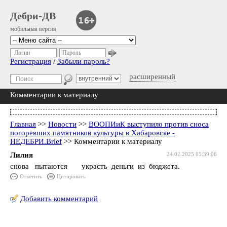
Дебри-ДВ
мобильная версия
Логин
Пароль
Регистрация
/
Забыли пароль?
расширенный
Комментарии к материалу
Главная
>>
Новости
>>
ВООПИиК выступило против сноса
погоревших памятников культуры в Хабаровске -
НЕДЕБРИ.Brief
>> Комментарии к материалу
Лилия
24.02.2025 05:39:06
снова пытаются украсть деньги из бюджета.
Ответить
Цитировать
Добавить комментарий