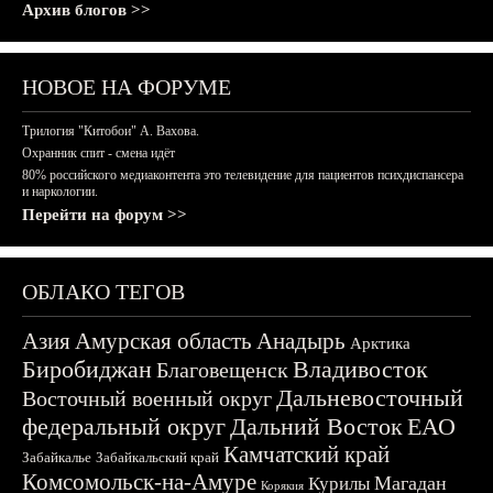
Архив блогов >>
НОВОЕ НА ФОРУМЕ
Трилогия "Китобои" А. Вахова.
Охранник спит - смена идёт
80% российского медиаконтента это телевидение для пациентов психдиспансера
и наркологии.
Перейти на форум >>
ОБЛАКО ТЕГОВ
Азия
Амурская область
Анадырь
Арктика
Биробиджан
Владивосток
Благовещенск
Дальневосточный
Восточный военный округ
федеральный округ
Дальний Восток
ЕАО
Камчатский край
Забайкалье
Забайкальский край
Комсомольск-на-Амуре
Магадан
Курилы
Корякия