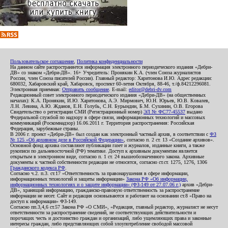
Пользовательское соглашение
,
Политика конфиденциальности
На данном сайте распространяется информация электронного периодического издания «Дебри-
ДВ» со знаком «Дебри-ДВ». 16+ Учредитель: Пронякин К.А. (член Союза журналистов
России, член Союза писателей России). Главный редактор: Харитонова И.Ю. Адрес редакции:
680032, Хабаровский край, Хабаровск, проспект 60-летия Октября, 88-46, т./ф.84212296081.
Электронная приемная:
Отправить сообщение
. E-mail:
editor@debri-dv.com
Редакционный совет электронного периодического издания «Дебри-ДВ» (на общественных
началах): К.А. Пронякин, И.Ю. Харитонова, А.Э. Мирмович, Ю.Н. Юрьев, Ю.В. Ковалев,
Л.Н. Левина, А.Ю. Жданов, Е.Н. Голубь, С.Н. Бурындин, Б.М. Сухинин, О.В. Егорова
Свидетельство о регистрации СМИ (Регистрационный номер)
ЭЛ № ФС77-45537
выдано
Федеральной службой по надзору в сфере связи, информационных технологий и массовых
коммуникаций (Роскомнадзор) 16.06.2011 г. Территория распространения: Российская
Федерация, зарубежные страны.
В 2006 г. проект «Дебри-ДВ» был создан как электронный частный архив, в соответствии с
ФЗ
№ 125 «Об архивном деле в Российской Федерации»
, согласно п. 2 ст. 13 «Создание архивов».
Основной фонд архива составляют публикации газет и журналов, изданные книги, а также
рукописи по дальневосточной (РФ) тематике. Доступ к архивным документам является
открытым в электронном виде, согласно п. 1 ст. 24 вышеобозначенного закона. Архивные
документы к частной собственности редакции не относятся, согласно ст.ст. 1275, 1276, 1306
Гражданского кодекса РФ
.
Согласно ч.2. п.3. ст.17 «Ответственность за правонарушения в сфере информации,
информационных технологий и защиты информации»
Закона РФ «Об информации,
информационных технологиях и о защите информации» (ФЗ-149 от 27.07.06 г.)
архив «Дебри-
ДВ», хранящий информацию, гражданско-правовую ответственность за распространение
информации не несет. Сайт и редакция основываются и работают на основании ст.8 «Право на
доступ к информации» ФЗ-149.
Согласно пп.3,4,6 ст.57 Закона РФ «О СМИ», «Редакция, главный редактор, журналист не несут
ответственности за распространение сведений, не соответствующих действительности и
порочащих честь и достоинство граждан и организаций, либо ущемляющих права и законные
интересы граждан, либо представляющих собой злоупотребление свободой массовой