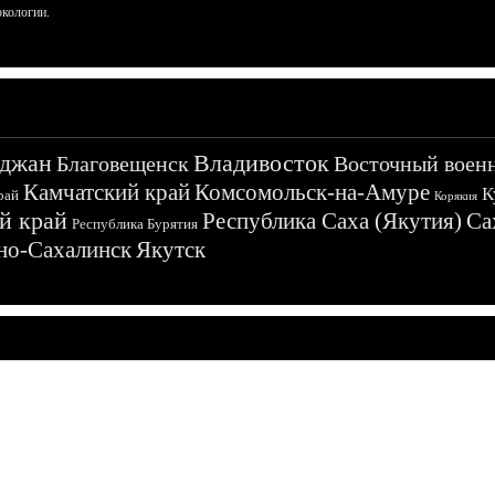
ркологии.
джан
Владивосток
Благовещенск
Восточный воен
Камчатский край
Комсомольск-на-Амуре
К
рай
Корякия
й край
Республика Саха (Якутия)
Са
Республика Бурятия
о-Сахалинск
Якутск