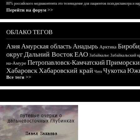
80% российского медиаконтента это телевидение для пациентов психдиспансера и на
Перейти на форум >>
ОБЛАКО ТЕГОВ
Бироби
Азия
Амурская область
Анадырь
Арктика
округ
Дальний Восток
ЕАО
Забайкалье
Забайкальский к
Приморски
Петропавловск-Камчатский
на-Амуре
Хабаровск
Хабаровский край
Чукотка
Южн
Чита
Все теги >>