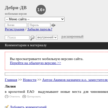
Дебри-ДВ
мобильная версия
Логин
Пароль
Регистрация
/
Забыли пароль?
расширенный
Комментарии к материалу
Вы просматриваете мобильную версию сайта.
Перейти на обычную версию >>
Главная
>>
Новости
>>
Антон Акимов назначен и.о. заместител
Лилия
в крохотной ЕАО выдумывают новые места для чиновников
Ответить
Цитировать
Добавить комментарий