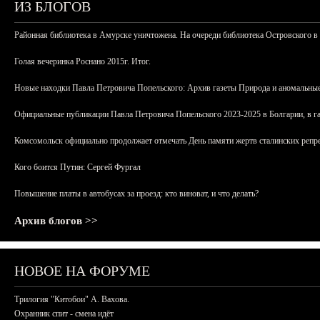
ИЗ БЛОГОВ
Районная библиотека в Амурске уничтожена. На очереди библиотека Островского в
Голая вечеринка Роснано 2015г. Итог.
Новые находки Павла Петровича Попельского: Архив газеты Природа и аномальные
Официальные публикации Павла Петровича Попельского 2023-2025 в Болгарии, в г
Комсомольск официально продолжает отмечать День памяти жертв сталинских репрес
Кого боится Путин: Сергей Фургал
Повышение платы в автобусах за проезд: кто виноват, и что делать?
Архив блогов >>
НОВОЕ НА ФОРУМЕ
Трилогия "Китобои" А. Вахова.
Охранник спит - смена идёт