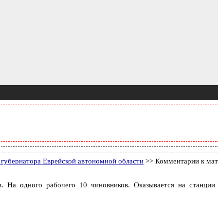
я губернатора Еврейской автономной области
>> Комментарии к мат
. На одного рабочего 10 чиновников. Оказывается на станц