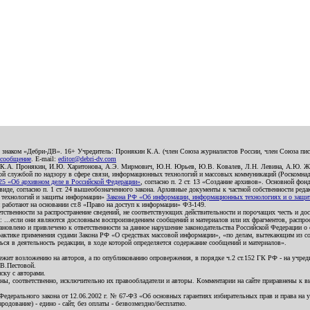
о знаком «Дебри-ДВ». 16+ Учредитель: Пронякин К.А. (член Союза журналистов России, член Союза писа
 сообщение
. E-mail:
editor@debri-dv.com
): К.А. Пронякин, И.Ю. Харитонова, А.Э. Мирмович, Ю.Н. Юрьев, Ю.В. Ковалев, Л.Н. Левина, А.Ю. Ж
 службой по надзору в сфере связи, информационных технологий и массовых коммуникаций (Роскомнадзо
5 «Об архивном деле в Российской Федерации»
, согласно п. 2 ст. 13 «Создание архивов». Основной фон
е, согласно п. 1 ст. 24 вышеобозначенного закона. Архивные документы к частной собственности редакци
ых технологий и защиты информации»
Закона РФ «Об информации, информационных технологиях и о защите
и работают на основании ст.8 «Право на доступ к информации» ФЗ-149.
етственности за распространение сведений, не соответствующих действительности и порочащих честь и д
 ...если они являются дословным воспроизведением сообщений и материалов или их фрагментов, распро
новлено и привлечено к ответственности за данное нарушение законодательства Российской Федерации о
актике применения судами Закона РФ «О средствах массовой информации», «по делам, вытекающим из со
ся в деятельность редакции, в ходе которой определяется содержание сообщений и материалов».
жит возложению на авторов, а по опубликованию опровержения, в порядке ч.2 ст.152 ГК РФ - на учредит
.В.Пестовой.
ску с авторами.
енны, соответственно, исключительно их правообладатели и авторы. Комментарии на сайте приравнены к
дерального закона от 12.06.2002 г. № 67-ФЗ «Об основных гарантиях избирательных прав и права на уча
дование) - едино - сайт, без оплаты - безвозмездно/бесплатно.