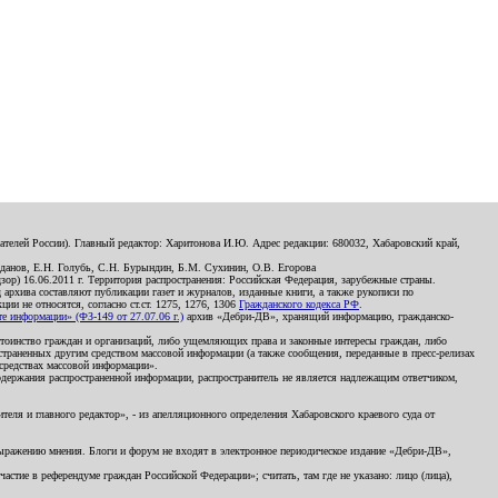
телей России). Главный редактор: Харитонова И.Ю. Адрес редакции: 680032, Хабаровский край,
данов, Е.Н. Голубь, С.Н. Бурындин, Б.М. Сухинин, О.В. Егорова
р) 16.06.2011 г. Территория распространения: Российская Федерация, зарубежные страны.
д архива составляют публикации газет и журналов, изданные книги, а также рукописи по
и не относятся, согласно ст.ст. 1275, 1276, 1306
Гражданского кодекса РФ
.
 информации» (ФЗ-149 от 27.07.06 г.)
архив «Дебри-ДВ», хранящий информацию, гражданско-
остоинство граждан и организаций, либо ущемляющих права и законные интересы граждан, либо
страненных другим средством массовой информации (а также сообщения, переданные в пресс-релизах
 средствах массовой информации».
держания распространенной информации, распространитель не является надлежащим ответчиком,
еля и главного редактор», - из апелляционного определения Хабаровского краевого суда от
 выражению мнения. Блоги и форум не входят в электронное периодическое издание «Дебри-ДВ»,
стие в референдуме граждан Российской Федерации»; считать, там где не указано: лицо (лица),