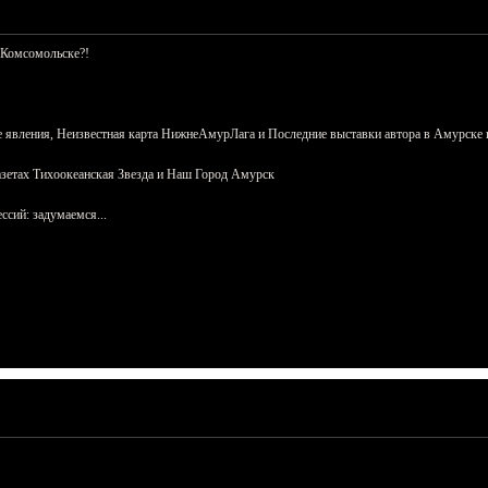
 Комсомольске?!
 явления, Неизвестная карта НижнеАмурЛага и Последние выставки автора в Амурске 
азетах Тихоокеанская Звезда и Наш Город Амурск
сий: задумаемся...