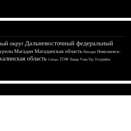
Дальневосточный федеральный
ный округ
Магадан
Магаданская область
урилы
Николаевск-
Находка
халинская область
ТОФ
Тында
Улан-Удэ
Уссурийск
Сибирь