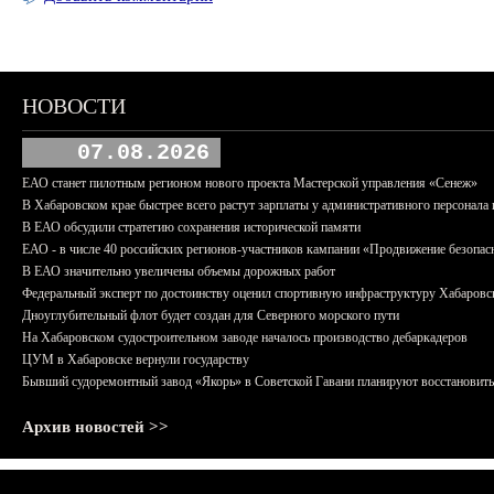
НОВОСТИ
07.08.2026
ЕАО станет пилотным регионом нового проекта Мастерской управления «Сенеж»
В Хабаровском крае быстрее всего растут зарплаты у административного персонала 
В ЕАО обсудили стратегию сохранения исторической памяти
ЕАО - в числе 40 российских регионов-участников кампании «Продвижение безопас
В ЕАО значительно увеличены объемы дорожных работ
Федеральный эксперт по достоинству оценил спортивную инфраструктуру Хабаровс
Дноуглубительный флот будет создан для Северного морского пути
На Хабаровском судостроительном заводе началось производство дебаркадеров
ЦУМ в Хабаровске вернули государству
Бывший судоремонтный завод «Якорь» в Советской Гавани планируют восстановить
Архив новостей >>