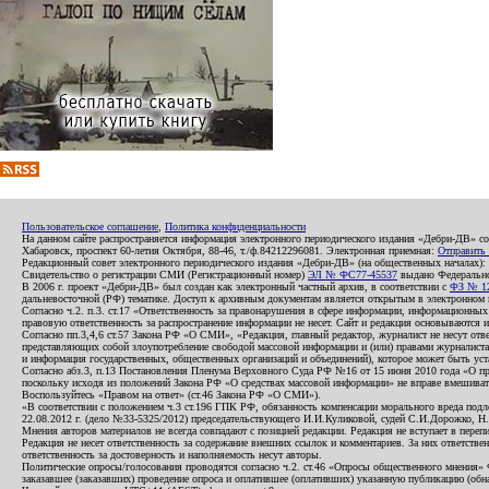
Пользовательское соглашение
,
Политика конфиденциальности
На данном сайте распространяется информация электронного периодического издания «Дебри-ДВ» с
Хабаровск, проспект 60-летия Октября, 88-46, т./ф.84212296081. Электронная приемная:
Отправить
Редакционный совет электронного периодического издания «Дебри-ДВ» (на общественных началах
Свидетельство о регистрации СМИ (Регистрационный номер)
ЭЛ № ФС77-45537
выдано Федеральной
В 2006 г. проект «Дебри-ДВ» был создан как электронный частный архив, в соответствии с
ФЗ № 12
дальневосточной (РФ) тематике. Доступ к архивным документам является открытым в электронном вид
Согласно ч.2. п.3. ст.17 «Ответственность за правонарушения в сфере информации, информационн
правовую ответственность за распространение информации не несет. Сайт и редакция основываются 
Согласно пп.3,4,6 ст.57 Закона РФ «О СМИ», «Редакция, главный редактор, журналист не несут отв
представляющих собой злоупотребление свободой массовой информации и (или) правами журналиста:
и информация государственных, общественных организаций и объединений), которое может быть уста
Согласно абз.3, п.13 Постановления Пленума Верховного Суда РФ №16 от 15 июня 2010 года «О пр
поскольку исходя из положений Закона РФ «О средствах массовой информации» не вправе вмешивать
Воспользуйтесь «Правом на ответ» (ст.46 Закона РФ «О СМИ»).
«В соответствии с положением ч.3 ст.196 ГПК РФ, обязанность компенсации морального вреда подле
22.08.2012 г. (дело №33-5325/2012) председательствующего И.И.Куликовой, судей С.И.Дорожко, Н
Мнения авторов материалов не всегда совпадают с позицией редакции. Редакция не вступает в перепи
Редакция не несет ответственность за содержание внешних ссылок и комментариев. За них ответств
ответственность за достоверность и наполняемость несут авторы.
Политические опросы/голосования проводятся согласно ч.2. ст.46 «Опросы общественного мнения» Фе
заказавшее (заказавших) проведение опроса и оплатившее (оплативших) указанную публикацию (обнаро