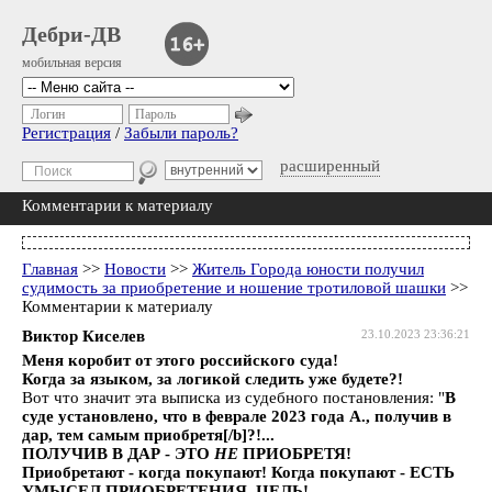
Дебри-ДВ
мобильная версия
Логин
Пароль
Регистрация
/
Забыли пароль?
расширенный
Комментарии к материалу
Главная
>>
Новости
>>
Житель Города юности получил
судимость за приобретение и ношение тротиловой шашки
>>
Комментарии к материалу
Виктор Киселев
23.10.2023 23:36:21
Меня коробит от этого российского суда!
Когда за языком, за логикой следить уже будете?!
Вот что значит эта выписка из судебного постановления: "
В
суде установлено, что в феврале 2023 года А., получив в
дар,
тем самым приобретя[
/b]?!...
ПОЛУЧИВ В ДАР - ЭТО
НЕ
ПРИОБРЕТЯ!
Приобретают - когда покупают! Когда покупают - ЕСТЬ
УМЫСЕЛ ПРИОБРЕТЕНИЯ. ЦЕЛЬ!