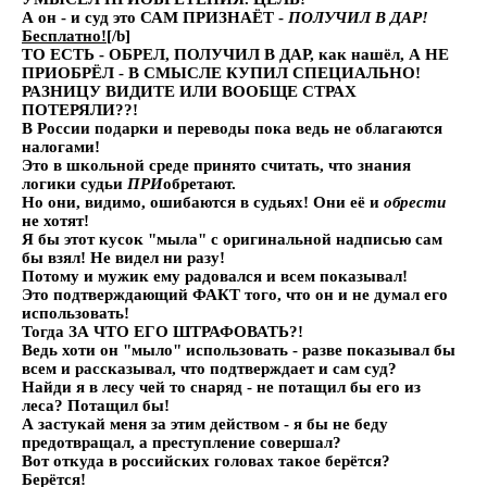
А он - и суд это САМ ПРИЗНАЁТ -
ПОЛУЧИЛ В ДАР!
Бесплатно![
/b]
ТО ЕСТЬ - ОБРЕЛ, ПОЛУЧИЛ В ДАР, как нашёл, А НЕ
ПРИОБРЁЛ
- В СМЫСЛЕ КУПИЛ СПЕЦИАЛЬНО!
РАЗНИЦУ ВИДИТЕ ИЛИ ВООБЩЕ СТРАХ
ПОТЕРЯЛИ??!
В России подарки и переводы пока ведь не облагаются
налогами!
Это в школьной среде принято считать, что знания
логики судьи
ПРИ
обретают.
Но они, видимо, ошибаются в судьях! Они её и
обрести
не хотят!
Я бы этот кусок "мыла" с оригинальной надписью сам
бы взял! Не видел ни разу!
Потому и мужик ему радовался и всем показывал!
Это подтверждающий ФАКТ того, что он и не думал его
использовать!
Тогда ЗА ЧТО ЕГО ШТРАФОВАТЬ?!
Ведь хоти он "мыло" использовать - разве показывал бы
всем и рассказывал, что подтверждает и сам суд?
Найди я в лесу чей то снаряд - не потащил бы его из
леса? Потащил бы!
А застукай меня за этим действом - я бы не беду
предотвращал, а преступление совершал?
Вот откуда в российских головах такое берётся?
Берётся!