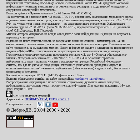
надлежащим ответчиком, поскольку исходя из положений Закона РФ «О средствах массовой
информации» не вправе вмешиваться в деятельность редакции, в ходе которой определяется
содержание сообщений и материалов».
Воспользуйтесь «Правом на ответ» (ст.46 Закона РФ «О СМИ»).
«В соответствии с положением ч.3 ст.196 ГПК РФ, обязанность компенсации морального вреда
подлежит возложению на авторов, а по опубликованию опровержения, в порядке ч.2 ст.152 ГК
РФ - на учредителя и главного редактор», - из апелляционного определения Хабаровского
краевого суда от 22.08.2012 г. (дело №33-5325/2012) председательствующего И.И.Куликовой,
судей С.И.Дорожко, Н.В.Пестовой.
Мнения авторов материалов не всегда совпадают с позицией редакции. Редакция не вступает в
переписку с авторами.
Редакция не несет ответственность за содержание внешних ссылок и комментариев. За них
ответственны, соответственно, исключительно их правообладатели и авторы. Комментарии на
сайте приравнены к выражению мнения. Блоги и форум не входят в электронное периодическое
издание «Дебри-ДВ», ответственность за достоверность и наполняемость несут авторы.
Политические опросы/голосования проводятся согласно ч.2. ст.46 «Опросы общественного
мнения» Федерального закона от 12.06.2002 г. № 67-ФЗ «Об основных гарантиях
избирательных прав и права на участие в референдуме граждан Российской Федерации»;
считать, там где не указано: лицо (лица), заказавшее (заказавших) проведение опроса и
оплатившее (оплативших) указанную публикацию (обнародование) - едино - сайт, без оплаты -
безвозмездно/бесплатно.
Часовой пояс сервера UTC+11 (AEST), фактически +8 мск.
Если вы обнаружили ошибки на сайте, пожалуйста,
сообщите нам об этом
.
Распространение информации о политической, социальной, духовной жизни общества,
публикации на актуальные темы, просветительские функции. Для мужчин и женщин. 16+ для
детей старше 16 лет.
СМИ не получает субсидий.
Адреса сайта:
DEBRI-DV.COM
,
DEBRI-DV.RU
.
В социальных сетях:
© Дебри-ДВ, 20.04.2006 - 2026