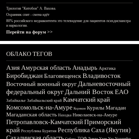
Трилогия "Китобои" А. Вахова.
Охранник спит - смена идёт
80% российского медиаконтента это телевидение для пациентов психдиспансера
и наркологии.
Перейти на форум >>
ОБЛАКО ТЕГОВ
Азия
Амурская область
Анадырь
Арктика
Биробиджан
Владивосток
Благовещенск
Дальневосточный
Восточный военный округ
федеральный округ
Дальний Восток
ЕАО
Камчатский край
Забайкалье
Забайкальский край
Комсомольск-на-Амуре
Магадан
Курилы
Корякия
Магаданская область
Николаевск-на-Амуре
Находка
Приморский
Петропавловск-Камчатский
край
Республика Саха (Якутия)
Республика Бурятия
Сахалинская область
ТОФ
Тында
Улан-Удэ
Уссурийск
Сибирь