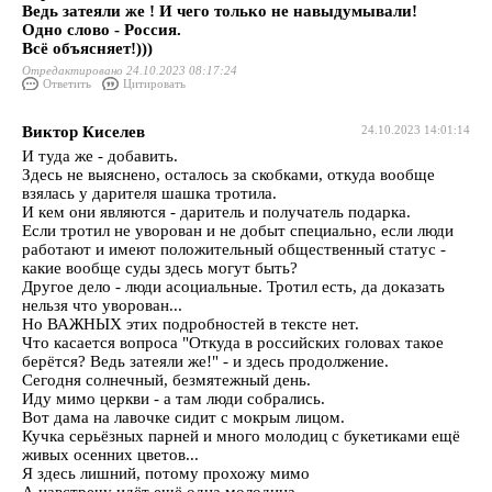
Ведь затеяли же ! И чего только не навыдумывали!
Одно слово - Россия.
Всё объясняет!)))
Отредактировано 24.10.2023 08:17:24
Ответить
Цитировать
Виктор Киселев
24.10.2023 14:01:14
И туда же - добавить.
Здесь не выяснено, осталось за скобками, откуда вообще
взялась у дарителя шашка тротила.
И кем они являются - даритель и получатель подарка.
Если тротил не уворован и не добыт специально, если люди
работают и имеют положительный общественный статус -
какие вообще суды здесь могут быть?
Другое дело - люди асоциальные. Тротил есть, да доказать
нельзя что уворован...
Но ВАЖНЫХ этих подробностей в тексте нет.
Что касается вопроса "Откуда в российских головах такое
берётся? Ведь затеяли же!" - и здесь продолжение.
Сегодня солнечный, безмятежный день.
Иду мимо церкви - а там люди собрались.
Вот дама на лавочке сидит с мокрым лицом.
Кучка серьёзных парней и много молодиц с букетиками ещё
живых осенних цветов...
Я здесь лишний, потому прохожу мимо