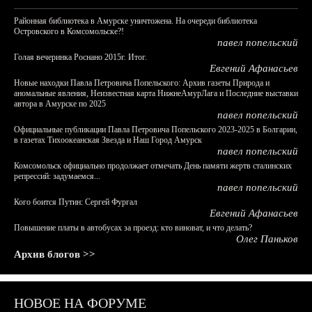
Районная библиотека в Амурске уничтожена. На очереди библиотека
Островского в Комсомольске?!
павел попельский
Голая вечеринка Роснано 2015г. Итог.
Евгений Афанасьев
Новые находки Павла Петровича Попельского: Архив газеты Природа и
аномальные явления, Неизвестная карта НижнеАмурЛага и Последние выставки
автора в Амурске по 2025
павел попельский
Официальные публикации Павла Петровича Попельского 2023-2025 в Болгарии,
в газетах Тихоокеанская Звезда и Наш Город Амурск
павел попельский
Комсомольск официально продолжает отмечать День памяти жертв сталинских
репрессий: задумаемся...
павел попельский
Кого боится Путин: Сергей Фургал
Евгений Афанасьев
Повышение платы в автобусах за проезд: кто виноват, и что делать?
Олег Паньков
Архив блогов >>
НОВОЕ НА ФОРУМЕ