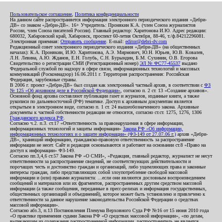
Пользовательское соглашение
,
Политика конфиденциальности
На данном сайте распространяется информация электронного периодического издания «Дебри-
ДВ» со знаком «Дебри-ДВ». 16+ Учредитель: Пронякин К.А. (член Союза журналистов
России, член Союза писателей России). Главный редактор: Харитонова И.Ю. Адрес редакции:
680032, Хабаровский край, Хабаровск, проспект 60-летия Октября, 88-46, т./ф.84212296081.
Электронная приемная:
Отправить сообщение
. E-mail:
editor@debri-dv.com
Редакционный совет электронного периодического издания «Дебри-ДВ» (на общественных
началах): К.А. Пронякин, И.Ю. Харитонова, А.Э. Мирмович, Ю.Н. Юрьев, Ю.В. Ковалев,
Л.Н. Левина, А.Ю. Жданов, Е.Н. Голубь, С.Н. Бурындин, Б.М. Сухинин, О.В. Егорова
Свидетельство о регистрации СМИ (Регистрационный номер)
ЭЛ № ФС77-45537
выдано
Федеральной службой по надзору в сфере связи, информационных технологий и массовых
коммуникаций (Роскомнадзор) 16.06.2011 г. Территория распространения: Российская
Федерация, зарубежные страны.
В 2006 г. проект «Дебри-ДВ» был создан как электронный частный архив, в соответствии с
ФЗ
№ 125 «Об архивном деле в Российской Федерации»
, согласно п. 2 ст. 13 «Создание архивов».
Основной фонд архива составляют публикации газет и журналов, изданные книги, а также
рукописи по дальневосточной (РФ) тематике. Доступ к архивным документам является
открытым в электронном виде, согласно п. 1 ст. 24 вышеобозначенного закона. Архивные
документы к частной собственности редакции не относятся, согласно ст.ст. 1275, 1276, 1306
Гражданского кодекса РФ
.
Согласно ч.2. п.3. ст.17 «Ответственность за правонарушения в сфере информации,
информационных технологий и защиты информации»
Закона РФ «Об информации,
информационных технологиях и о защите информации» (ФЗ-149 от 27.07.06 г.)
архив «Дебри-
ДВ», хранящий информацию, гражданско-правовую ответственность за распространение
информации не несет. Сайт и редакция основываются и работают на основании ст.8 «Право на
доступ к информации» ФЗ-149.
Согласно пп.3,4,6 ст.57 Закона РФ «О СМИ», «Редакция, главный редактор, журналист не несут
ответственности за распространение сведений, не соответствующих действительности и
порочащих честь и достоинство граждан и организаций, либо ущемляющих права и законные
интересы граждан, либо представляющих собой злоупотребление свободой массовой
информации и (или) правами журналиста: ...если они являются дословным воспроизведением
сообщений и материалов или их фрагментов, распространенных другим средством массовой
информации (а также сообщения, переданные в пресс-релизах и информация государственных,
общественных организаций и объединений), которое может быть установлено и привлечено к
ответственности за данное нарушение законодательства Российской Федерации о средствах
массовой информации».
Согласно абз.3, п.13 Постановления Пленума Верховного Суда РФ №16 от 15 июня 2010 года
«О практике применения судами Закона РФ «О средствах массовой информации», «по делам,
вытекающим из содержания распространенной информации, распространитель не является