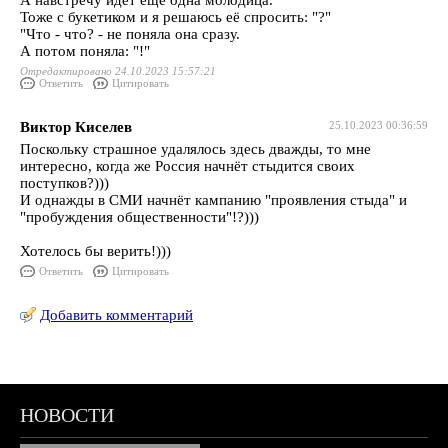
А навстречу идёт ещё одна молодица.
Тоже с букетиком и я решаюсь её спросить: "?"
"Что - что? - не поняла она сразу.
А потом поняла: "!"
Отредактировано 24.10.2023 15:57:21
Ответить
Цитировать
Виктор Киселев
25.10.2023 00:36:59
Поскольку страшное удалялось здесь дважды, то мне
интересно, когда же Россия начнёт стыдится своих
поступков?)))
И однажды в СМИ начнёт кампанию "проявления стыда" и
"пробуждения общественности"!?)))
Хотелось бы верить!)))
Ответить
Цитировать
Добавить комментарий
НОВОСТИ