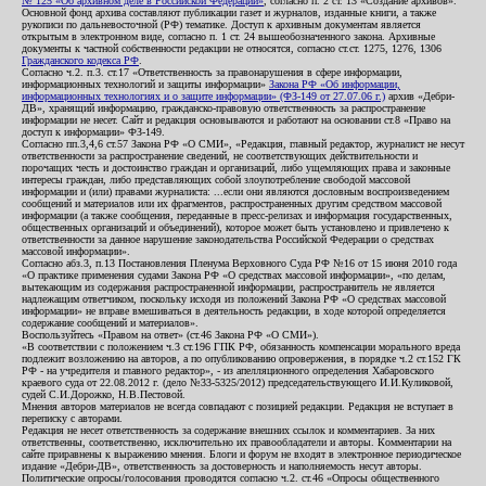
№ 125 «Об архивном деле в Российской Федерации»
, согласно п. 2 ст. 13 «Создание архивов».
Основной фонд архива составляют публикации газет и журналов, изданные книги, а также
рукописи по дальневосточной (РФ) тематике. Доступ к архивным документам является
открытым в электронном виде, согласно п. 1 ст. 24 вышеобозначенного закона. Архивные
документы к частной собственности редакции не относятся, согласно ст.ст. 1275, 1276, 1306
Гражданского кодекса РФ
.
Согласно ч.2. п.3. ст.17 «Ответственность за правонарушения в сфере информации,
информационных технологий и защиты информации»
Закона РФ «Об информации,
информационных технологиях и о защите информации» (ФЗ-149 от 27.07.06 г.)
архив «Дебри-
ДВ», хранящий информацию, гражданско-правовую ответственность за распространение
информации не несет. Сайт и редакция основываются и работают на основании ст.8 «Право на
доступ к информации» ФЗ-149.
Согласно пп.3,4,6 ст.57 Закона РФ «О СМИ», «Редакция, главный редактор, журналист не несут
ответственности за распространение сведений, не соответствующих действительности и
порочащих честь и достоинство граждан и организаций, либо ущемляющих права и законные
интересы граждан, либо представляющих собой злоупотребление свободой массовой
информации и (или) правами журналиста: ...если они являются дословным воспроизведением
сообщений и материалов или их фрагментов, распространенных другим средством массовой
информации (а также сообщения, переданные в пресс-релизах и информация государственных,
общественных организаций и объединений), которое может быть установлено и привлечено к
ответственности за данное нарушение законодательства Российской Федерации о средствах
массовой информации».
Согласно абз.3, п.13 Постановления Пленума Верховного Суда РФ №16 от 15 июня 2010 года
«О практике применения судами Закона РФ «О средствах массовой информации», «по делам,
вытекающим из содержания распространенной информации, распространитель не является
надлежащим ответчиком, поскольку исходя из положений Закона РФ «О средствах массовой
информации» не вправе вмешиваться в деятельность редакции, в ходе которой определяется
содержание сообщений и материалов».
Воспользуйтесь «Правом на ответ» (ст.46 Закона РФ «О СМИ»).
«В соответствии с положением ч.3 ст.196 ГПК РФ, обязанность компенсации морального вреда
подлежит возложению на авторов, а по опубликованию опровержения, в порядке ч.2 ст.152 ГК
РФ - на учредителя и главного редактор», - из апелляционного определения Хабаровского
краевого суда от 22.08.2012 г. (дело №33-5325/2012) председательствующего И.И.Куликовой,
судей С.И.Дорожко, Н.В.Пестовой.
Мнения авторов материалов не всегда совпадают с позицией редакции. Редакция не вступает в
переписку с авторами.
Редакция не несет ответственность за содержание внешних ссылок и комментариев. За них
ответственны, соответственно, исключительно их правообладатели и авторы. Комментарии на
сайте приравнены к выражению мнения. Блоги и форум не входят в электронное периодическое
издание «Дебри-ДВ», ответственность за достоверность и наполняемость несут авторы.
Политические опросы/голосования проводятся согласно ч.2. ст.46 «Опросы общественного