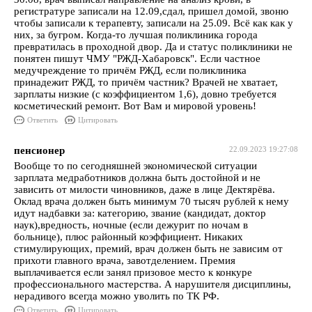
регистратуре записали на 12.09,сдал, пришел домой, звоню
чтобы записали к терапевту, записали на 25.09. Всё как как у
них, за бугром. Когда-то лучшая поликлиника города
превратилась в проходной двор. Да и статус поликлиники не
понятен пишут ЧМУ "РЖД-Хабаровск". Если частное
медучреждение то причём РЖД, если поликлиника
принадежит РЖД, то причём частник? Врачей не хватает,
зарплаты низкие (с коэффициентом 1,6), довно требуется
косметический ремонт. Вот Вам и мировой уровень!
Ответить
Цитировать
пенсионер
22.09.2023 19:27:08
Вообще то по сегодняшней экономической ситуации
зарплата медработников должна быть достойной и не
зависить от милости чиновников, даже в лице Дектярёва.
Оклад врача должен быть минимум 70 тысяч рублей к нему
идут надбавки за: категорию, звание (кандидат, доктор
наук),вредность, ночные (если дежурит по ночам в
больнице), плюс районный коэффициент. Никаких
стимулирующих, премий, врач должен быть не зависим от
прихоти главного врача, завотделением. Премия
выплачивается если занял призовое место к конкуре
профессионального мастерства. А нарушителя дисциплины,
нерадивого всегда можно уволить по ТК РФ.
Ответить
Цитировать