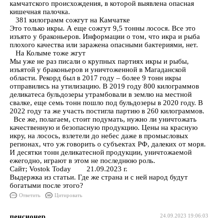
камчатского происхождения, в которой выявлена опасная
кишечная палочка.
381 килограмм сожгут на Камчатке
Это только икры. А еще сожгут 9,5 тонны лосося. Все это
изъято у браконьеров. Информации о том, что икра и рыба
плохого качества или заражена опасными бактериями, нет.
На Колыме тоже жгут
Мы уже не раз писали о крупных партиях икры и рыбы,
изъятой у браконьеров и уничтоженной в Магаданской
области. Рекорд был в 2017 году – более 9 тонн икры
отправились на утилизацию. В 2019 году 800 килограммов
деликатеса бульдозеры утрамбовали в землю на местной
свалке, еще семь тонн пошло под бульдозеры в 2020 году. В
2022 году та же участь постигла партию в 260 килограммов.
Все же, полагаем, стоит подумать, нужно ли уничтожать
качественную и безопасную продукцию. Цены на красную
икру, на лосось, взлетели до небес даже в промысловых
регионах, что уж говорить о субъектах РФ, далеких от моря.
И десятки тонн деликатесной продукции, уничтожаемой
ежегодно, играют в этом не последнюю роль.
Сайт; Vostok Today 21.09.2023 г.
Выдержка из статьи. Где же страна и с ней народ будут
богатыми после этого?
Ответить
Цитировать
пенсионер
24.09.2023 19:06:03