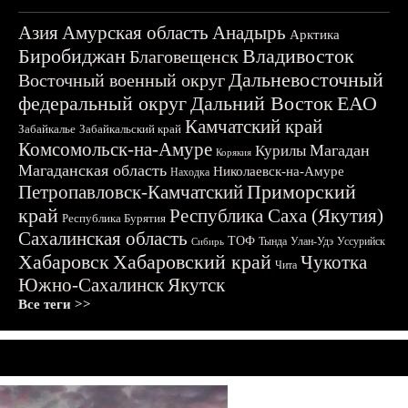
Азия
Амурская область
Анадырь
Арктика
Биробиджан
Владивосток
Благовещенск
Дальневосточный
Восточный военный округ
федеральный округ
Дальний Восток
ЕАО
Камчатский край
Забайкалье
Забайкальский край
Комсомольск-на-Амуре
Магадан
Курилы
Корякия
Магаданская область
Николаевск-на-Амуре
Находка
Приморский
Петропавловск-Камчатский
край
Республика Саха (Якутия)
Республика Бурятия
Сахалинская область
ТОФ
Тында
Улан-Удэ
Уссурийск
Сибирь
Хабаровск
Хабаровский край
Чукотка
Чита
Южно-Сахалинск
Якутск
Все теги >>