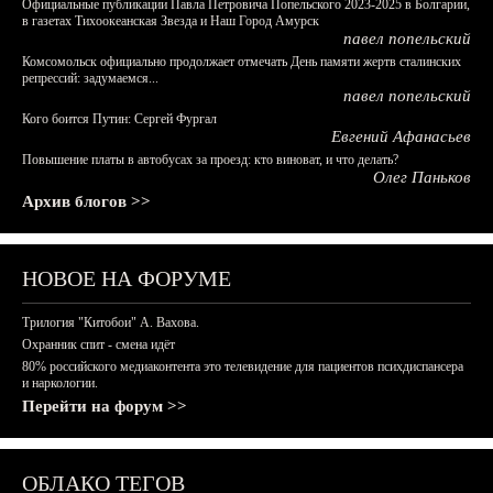
Официальные публикации Павла Петровича Попельского 2023-2025 в Болгарии,
в газетах Тихоокеанская Звезда и Наш Город Амурск
павел попельский
Комсомольск официально продолжает отмечать День памяти жертв сталинских
репрессий: задумаемся...
павел попельский
Кого боится Путин: Сергей Фургал
Евгений Афанасьев
Повышение платы в автобусах за проезд: кто виноват, и что делать?
Олег Паньков
Архив блогов >>
НОВОЕ НА ФОРУМЕ
Трилогия "Китобои" А. Вахова.
Охранник спит - смена идёт
80% российского медиаконтента это телевидение для пациентов психдиспансера
и наркологии.
Перейти на форум >>
ОБЛАКО ТЕГОВ