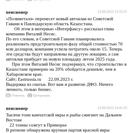
пенсионер
23.09.2023 14:33:31
«Полиметалл» перенесет новый автоклав из Советской
Гавани в Павлодарскую область Казахстана.
Об этом в интервью «Интерфаксу» рассказал глава
компании Виталий Несис.
По его словам, в Советской Гавани планировалось
реализовать предстроительную фазу общей стоимостью 70
млн долларов, компания успела потратить около 15. Теперь
эти средства будут направлены на другую локацию, а сам
автоклав прибудет на новую площадку летом 2025 года.
При этом Виталий Несис подчеркнул, что строительство в
Казахстане примерно на 20% обойдется дешевле, чем в
Хабаровском крае.
Сайт; Eastrussia.ru 22.09.2023 г.
Выдержка из сиатьи. Вот вам и развитие ДФО. Ничего
личного, только бизнес.
Ответить
Цитировать
пенсионер
23.09.2023 14:41:35
Тысячи тонн камчатской икры и рыбы сжигают на Дальнем
Востоке
22 тонны сожгут в Приморье
В регионе обнаружена крупная партия красной икры