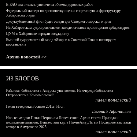
В ЕАО значительно увеличены объемы дорожных работ
Федеральный эксперт по достоинству оценил спортивную инфраструктуру
Хабаровского края
Дноуглубительный флот будет создан для Северного морского пути
На Хабаровском судостроительном заводе началось производство дебаркадеров
ЦУМ в Хабаровске вернули государству
Бывший судоремонтный завод «Якорь» в Советской Гавани планируют
восстановить
Архив новостей >>
ИЗ БЛОГОВ
Районная библиотека в Амурске уничтожена. На очереди библиотека
Островского в Комсомольске?!
павел попельский
Голая вечеринка Роснано 2015г. Итог.
Евгений Афанасьев
Новые находки Павла Петровича Попельского: Архив газеты Природа и
аномальные явления, Неизвестная карта НижнеАмурЛага и Последние выставки
автора в Амурске по 2025
павел попельский