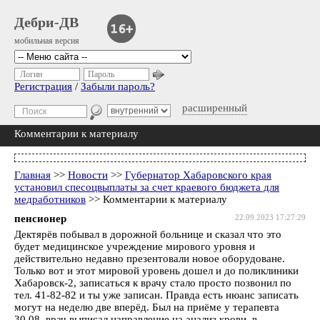
Дебри-ДВ
мобильная версия
Логин
Пароль
Регистрация
/
Забыли пароль?
расширенный
Комментарии к материалу
Главная
>>
Новости
>>
Губернатор Хабаровского края
установил спесоцвыплаты за счет краевого бюджета для
медработников
>> Комментарии к материалу
пенсионер
22.09.2023 17:27:29
Дектярёв побывал в дорожной больнице и сказал что это
будет медицинское учреждение мирового уровня и
действительно недавно презентовали новое оборудоване.
Только вот и этот мировой уровень дошел и до поликлиники
Хабаровск-2, записаться к врачу стало просто позвонил по
тел. 41-82-82 и ты уже записан. Правда есть нюанс записать
могут на неделю две вперёд. Был на приёме у терапевта
30.08, врач выписал направление на анализ крови, в