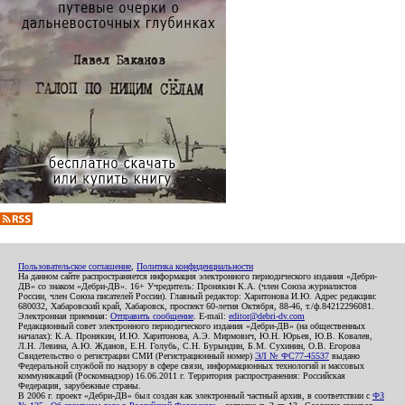
Пользовательское соглашение
,
Политика конфиденциальности
На данном сайте распространяется информация электронного периодического издания «Дебри-
ДВ» со знаком «Дебри-ДВ». 16+ Учредитель: Пронякин К.А. (член Союза журналистов
России, член Союза писателей России). Главный редактор: Харитонова И.Ю. Адрес редакции:
680032, Хабаровский край, Хабаровск, проспект 60-летия Октября, 88-46, т./ф.84212296081.
Электронная приемная:
Отправить сообщение
. E-mail:
editor@debri-dv.com
Редакционный совет электронного периодического издания «Дебри-ДВ» (на общественных
началах): К.А. Пронякин, И.Ю. Харитонова, А.Э. Мирмович, Ю.Н. Юрьев, Ю.В. Ковалев,
Л.Н. Левина, А.Ю. Жданов, Е.Н. Голубь, С.Н. Бурындин, Б.М. Сухинин, О.В. Егорова
Свидетельство о регистрации СМИ (Регистрационный номер)
ЭЛ № ФС77-45537
выдано
Федеральной службой по надзору в сфере связи, информационных технологий и массовых
коммуникаций (Роскомнадзор) 16.06.2011 г. Территория распространения: Российская
Федерация, зарубежные страны.
В 2006 г. проект «Дебри-ДВ» был создан как электронный частный архив, в соответствии с
ФЗ