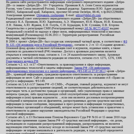
На данном сайте распространяется информация электронного периодического издания «Дебри-
ДВ» со знаком «Дебри-ДВ». 16+ Учредитель: Пронякин К.А. (член Союза журналистов
России, член Союза писателей России). Главный редактор: Харитонова И.Ю. Адрес редакции:
680032, Хабаровский край, Хабаровск, проспект 60-летия Октября, 88-46, т./ф.84212296081.
Электронная приемная:
Отправить сообщение
. E-mail:
editor@debri-dv.com
Редакционный совет электронного периодического издания «Дебри-ДВ» (на общественных
началах): К.А. Пронякин, И.Ю. Харитонова, А.Э. Мирмович, Ю.Н. Юрьев, Ю.В. Ковалев,
Л.Н. Левина, А.Ю. Жданов, Е.Н. Голубь, С.Н. Бурындин, Б.М. Сухинин, О.В. Егорова
Свидетельство о регистрации СМИ (Регистрационный номер)
ЭЛ № ФС77-45537
выдано
Федеральной службой по надзору в сфере связи, информационных технологий и массовых
коммуникаций (Роскомнадзор) 16.06.2011 г. Территория распространения: Российская
Федерация, зарубежные страны.
В 2006 г. проект «Дебри-ДВ» был создан как электронный частный архив, в соответствии с
ФЗ
№ 125 «Об архивном деле в Российской Федерации»
, согласно п. 2 ст. 13 «Создание архивов».
Основной фонд архива составляют публикации газет и журналов, изданные книги, а также
рукописи по дальневосточной (РФ) тематике. Доступ к архивным документам является
открытым в электронном виде, согласно п. 1 ст. 24 вышеобозначенного закона. Архивные
документы к частной собственности редакции не относятся, согласно ст.ст. 1275, 1276, 1306
Гражданского кодекса РФ
.
Согласно ч.2. п.3. ст.17 «Ответственность за правонарушения в сфере информации,
информационных технологий и защиты информации»
Закона РФ «Об информации,
информационных технологиях и о защите информации» (ФЗ-149 от 27.07.06 г.)
архив «Дебри-
ДВ», хранящий информацию, гражданско-правовую ответственность за распространение
информации не несет. Сайт и редакция основываются и работают на основании ст.8 «Право на
доступ к информации» ФЗ-149.
Согласно пп.3,4,6 ст.57 Закона РФ «О СМИ», «Редакция, главный редактор, журналист не несут
ответственности за распространение сведений, не соответствующих действительности и
порочащих честь и достоинство граждан и организаций, либо ущемляющих права и законные
интересы граждан, либо представляющих собой злоупотребление свободой массовой
информации и (или) правами журналиста: ...если они являются дословным воспроизведением
сообщений и материалов или их фрагментов, распространенных другим средством массовой
информации (а также сообщения, переданные в пресс-релизах и информация государственных,
общественных организаций и объединений), которое может быть установлено и привлечено к
ответственности за данное нарушение законодательства Российской Федерации о средствах
массовой информации».
Согласно абз.3, п.13 Постановления Пленума Верховного Суда РФ №16 от 15 июня 2010 года
«О практике применения судами Закона РФ «О средствах массовой информации», «по делам,
вытекающим из содержания распространенной информации, распространитель не является
надлежащим ответчиком, поскольку исходя из положений Закона РФ «О средствах массовой
информации» не вправе вмешиваться в деятельность редакции, в ходе которой определяется
содержание сообщений и материалов».