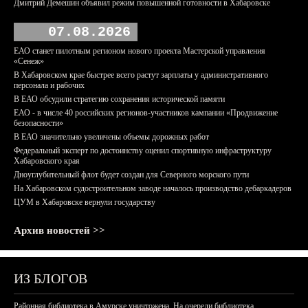
Дмитрий Демешин объявил режим повышенной готовности в Хабаровске
07.08.2026
ЕАО станет пилотным регионом нового проекта Мастерской управления
«Сенеж»
В Хабаровском крае быстрее всего растут зарплаты у административного
персонала и рабочих
В ЕАО обсудили стратегию сохранения исторической памяти
ЕАО - в числе 40 российских регионов-участников кампании «Продвижение
безопасности»
В ЕАО значительно увеличены объемы дорожных работ
Федеральный эксперт по достоинству оценил спортивную инфраструктуру
Хабаровского края
Дноуглубительный флот будет создан для Северного морского пути
На Хабаровском судостроительном заводе началось производство дебаркадеров
ЦУМ в Хабаровске вернули государству
Архив новостей >>
ИЗ БЛОГОВ
Районная библиотека в Амурске уничтожена. На очереди библиотека