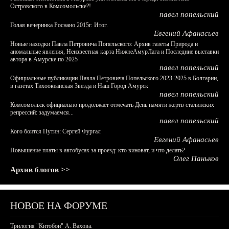
Островского в Комсомольске?!
павел попельский
Голая вечеринка Роснано 2015г. Итог.
Евгений Афанасьев
Новые находки Павла Петровича Попельского: Архив газеты Природа и
аномальные явления, Неизвестная карта НижнеАмурЛага и Последние выставки
автора в Амурске по 2025
павел попельский
Официальные публикации Павла Петровича Попельского 2023-2025 в Болгарии,
в газетах Тихоокеанская Звезда и Наш Город Амурск
павел попельский
Комсомольск официально продолжает отмечать День памяти жертв сталинских
репрессий: задумаемся...
павел попельский
Кого боится Путин: Сергей Фургал
Евгений Афанасьев
Повышение платы в автобусах за проезд: кто виноват, и что делать?
Олег Паньков
Архив блогов >>
НОВОЕ НА ФОРУМЕ
Трилогия "Китобои" А. Вахова.