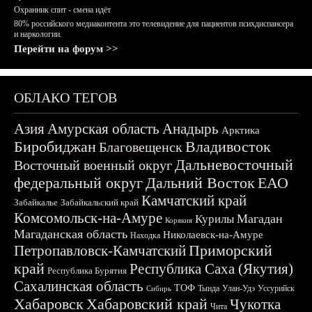
Охранник спит - смена идёт
80% российского медиаконтента это телевидение для пациентов психдиспансера
и наркологии.
Перейти на форум >>
ОБЛАКО ТЕГОВ
Азия
Амурская область
Анадырь
Арктика
Биробиджан
Владивосток
Благовещенск
Дальневосточный
Восточный военный округ
федеральный округ
Дальний Восток
ЕАО
Камчатский край
Забайкалье
Забайкальский край
Комсомольск-на-Амуре
Магадан
Курилы
Корякия
Магаданская область
Николаевск-на-Амуре
Находка
Приморский
Петропавловск-Камчатский
край
Республика Саха (Якутия)
Республика Бурятия
Сахалинская область
ТОФ
Тында
Улан-Удэ
Уссурийск
Сибирь
Хабаровск
Хабаровский край
Чукотка
Чита