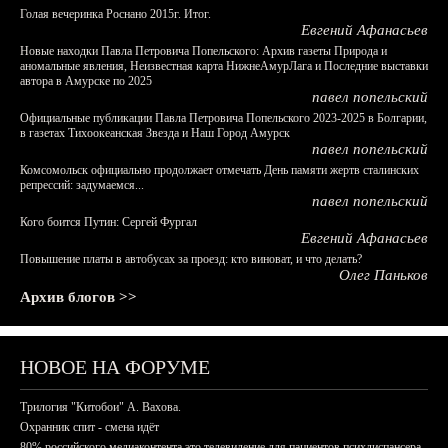
Голая вечеринка Роснано 2015г. Итог.
Евгений Афанасьев
Новые находки Павла Петровича Попельского: Архив газеты Природа и
аномальные явления, Неизвестная карта НижнеАмурЛага и Последние выставки
автора в Амурске по 2025
павел попельский
Официальные публикации Павла Петровича Попельского 2023-2025 в Болгарии,
в газетах Тихоокеанская Звезда и Наш Город Амурск
павел попельский
Комсомольск официально продолжает отмечать День памяти жертв сталинских
репрессий: задумаемся...
павел попельский
Кого боится Путин: Сергей Фургал
Евгений Афанасьев
Повышение платы в автобусах за проезд: кто виноват, и что делать?
Олег Паньков
Архив блогов >>
НОВОЕ НА ФОРУМЕ
Трилогия "Китобои" А. Вахова.
Охранник спит - смена идёт
80% российского медиаконтента это телевидение для пациентов психдиспансера