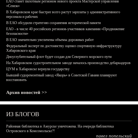
ЕАО станет пилотным регионом нового проекта Мастерской управления
«Сенеж»
В Хабаровском крае быстрее всего растут зарплаты у административного
персонала и рабочих
В ЕАО обсудили стратегию сохранения исторической памяти
ЕАО - в числе 40 российских регионов-участников кампании «Продвижение
безопасности»
В ЕАО значительно увеличены объемы дорожных работ
Федеральный эксперт по достоинству оценил спортивную инфраструктуру
Хабаровского края
Дноуглубительный флот будет создан для Северного морского пути
На Хабаровском судостроительном заводе началось производство дебаркадеров
ЦУМ в Хабаровске вернули государству
Бывший судоремонтный завод «Якорь» в Советской Гавани планируют
восстановить
Архив новостей >>
ИЗ БЛОГОВ
Районная библиотека в Амурске уничтожена. На очереди библиотека
Островского в Комсомольске?!
павел попельский