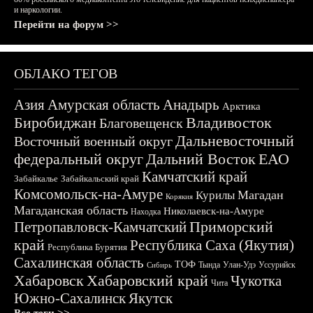
и наркологии.
Перейти на форум >>
ОБЛАКО ТЕГОВ
Азия
Амурская область
Анадырь
Арктика
Биробиджан
Владивосток
Благовещенск
Дальневосточный
Восточный военный округ
федеральный округ
Дальний Восток
ЕАО
Камчатский край
Забайкалье
Забайкальский край
Комсомольск-на-Амуре
Магадан
Курилы
Корякия
Магаданская область
Николаевск-на-Амуре
Находка
Приморский
Петропавловск-Камчатский
край
Республика Саха (Якутия)
Республика Бурятия
Сахалинская область
ТОФ
Тында
Улан-Удэ
Уссурийск
Сибирь
Хабаровск
Хабаровский край
Чукотка
Чита
Южно-Сахалинск
Якутск