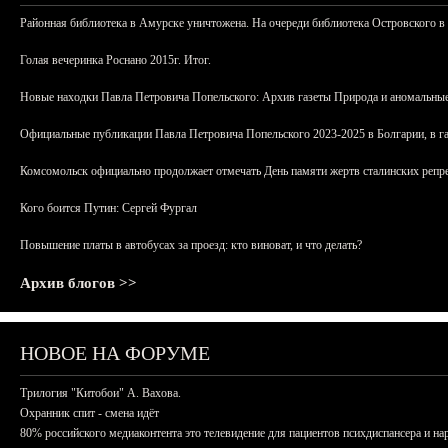
Районная библиотека в Амурске уничтожена. На очереди библиотека Островского в
Голая вечеринка Роснано 2015г. Итог.
Новые находки Павла Петровича Попельского: Архив газеты Природа и аномальные
Официальные публикации Павла Петровича Попельского 2023-2025 в Болгарии, в г
Комсомольск официально продолжает отмечать День памяти жертв сталинских репрес
Кого боится Путин: Сергей Фургал
Повышение платы в автобусах за проезд: кто виноват, и что делать?
Архив блогов >>
НОВОЕ НА ФОРУМЕ
Трилогия "Китобои" А. Вахова.
Охранник спит - смена идёт
80% российского медиаконтента это телевидение для пациентов психдиспансера и на