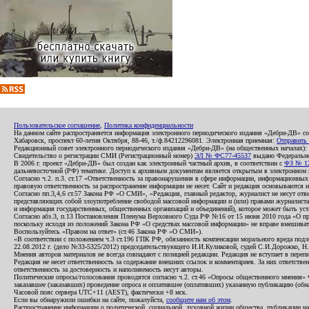
Пользовательское соглашение
,
Политика конфиденциальности
На данном сайте распространяется информация электронного периодического издания «Дебри-ДВ» с
Хабаровск, проспект 60-летия Октября, 88-46, т./ф.84212296081. Электронная приемная:
Отправить
Редакционный совет электронного периодического издания «Дебри-ДВ» (на общественных началах
Свидетельство о регистрации СМИ (Регистрационный номер)
ЭЛ № ФС77-45537
выдано Федеральной
В 2006 г. проект «Дебри-ДВ» был создан как электронный частный архив, в соответствии с
ФЗ № 12
дальневосточной (РФ) тематике. Доступ к архивным документам является открытым в электронном вид
Согласно ч.2. п.3. ст.17 «Ответственность за правонарушения в сфере информации, информационн
правовую ответственность за распространение информации не несет. Сайт и редакция основываются 
Согласно пп.3,4,6 ст.57 Закона РФ «О СМИ», «Редакция, главный редактор, журналист не несут отв
представляющих собой злоупотребление свободой массовой информации и (или) правами журналиста:
и информация государственных, общественных организаций и объединений), которое может быть уста
Согласно абз.3, п.13 Постановления Пленума Верховного Суда РФ №16 от 15 июня 2010 года «О пр
поскольку исходя из положений Закона РФ «О средствах массовой информации» не вправе вмешивать
Воспользуйтесь «Правом на ответ» (ст.46 Закона РФ «О СМИ»).
«В соответствии с положением ч.3 ст.196 ГПК РФ, обязанность компенсации морального вреда подле
22.08.2012 г. (дело №33-5325/2012) председательствующего И.И.Куликовой, судей С.И.Дорожко, Н
Мнения авторов материалов не всегда совпадают с позицией редакции. Редакция не вступает в перепи
Редакция не несет ответственность за содержание внешних ссылок и комментариев. За них ответств
ответственность за достоверность и наполняемость несут авторы.
Политические опросы/голосования проводятся согласно ч.2. ст.46 «Опросы общественного мнения» Фе
заказавшее (заказавших) проведение опроса и оплатившее (оплативших) указанную публикацию (обнаро
Часовой пояс сервера UTC+11 (AEST), фактически +8 мск.
Если вы обнаружили ошибки на сайте, пожалуйста,
сообщите нам об этом
.
Распространение информации о политической, социальной, духовной жизни общества, публикации на