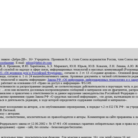
о знаком «Дебри-ДВ». 16+ Учредитель: Пронякин К.А. (член Союза журналистов России, член Союза писа
 сообщение
. E-mail:
editor@debri-dv.com
): К.А. Пронякин, И.Ю. Харитонова, А.Э. Мирмович, Ю.Н. Юрьев, Ю.В. Ковалев, Л.Н. Левина, А.Ю. Ж
 службой по надзору в сфере связи, информационных технологий и массовых коммуникаций (Роскомнадзо
5 «Об архивном деле в Российской Федерации»
, согласно п. 2 ст. 13 «Создание архивов». Основной фон
е, согласно п. 1 ст. 24 вышеобозначенного закона. Архивные документы к частной собственности редакци
ых технологий и защиты информации»
Закона РФ «Об информации, информационных технологиях и о защите
и работают на основании ст.8 «Право на доступ к информации» ФЗ-149.
етственности за распространение сведений, не соответствующих действительности и порочащих честь и д
 ...если они являются дословным воспроизведением сообщений и материалов или их фрагментов, распро
новлено и привлечено к ответственности за данное нарушение законодательства Российской Федерации о
актике применения судами Закона РФ «О средствах массовой информации», «по делам, вытекающим из со
ся в деятельность редакции, в ходе которой определяется содержание сообщений и материалов».
жит возложению на авторов, а по опубликованию опровержения, в порядке ч.2 ст.152 ГК РФ - на учредит
.В.Пестовой.
ску с авторами.
енны, соответственно, исключительно их правообладатели и авторы. Комментарии на сайте приравнены к
дерального закона от 12.06.2002 г. № 67-ФЗ «Об основных гарантиях избирательных прав и права на уча
дование) - едино - сайт, без оплаты - безвозмездно/бесплатно.
 актуальные темы, просветительские функции. Для мужчин и женщин. 16+ для детей старше 16 лет.