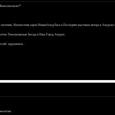
 Комсомольске?!
 явления, Неизвестная карта НижнеАмурЛага и Последние выставки автора в Амурске 
азетах Тихоокеанская Звезда и Наш Город Амурск
сий: задумаемся...
ркологии.