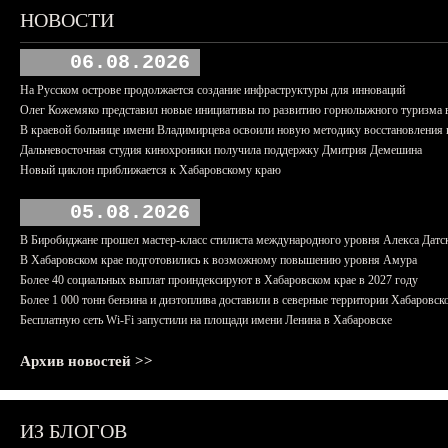
НОВОСТИ
06.08.2026
На Русском острове продолжается создание инфраструктуры для инноваций
Олег Кожемяко представил новые инициативы по развитию горнолыжного туризма 
В краевой больнице имени Владимирцева освоили новую методику восстановления п
Дальневосточная студия кинохроники получила поддержку Дмитрия Демешина
Новый циклон приближается к Хабаровскому краю
05.08.2026
В Биробиджане прошел мастер-класс стилиста международного уровня Алекса Датс
В Хабаровском крае подготовились к возможному повышению уровня Амура
Более 40 социальных выплат проиндексируют в Хабаровском крае в 2027 году
Более 1 000 тонн бензина и дизтоплива доставили в северные территории Хабаровск
Бесплатную сеть Wi-Fi запустили на площади имени Ленина в Хабаровске
Архив новостей >>
ИЗ БЛОГОВ