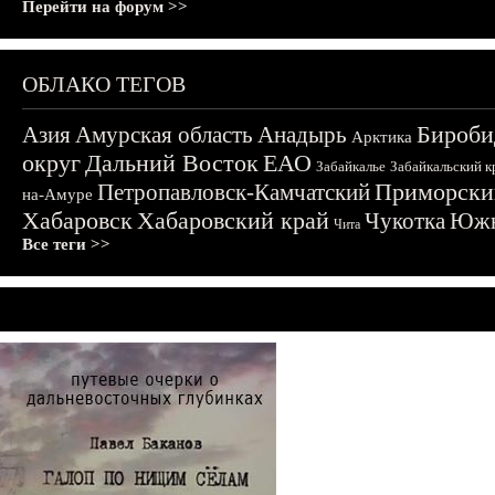
Перейти на форум >>
ОБЛАКО ТЕГОВ
Бироби
Азия
Амурская область
Анадырь
Арктика
округ
Дальний Восток
ЕАО
Забайкалье
Забайкальский к
Приморски
Петропавловск-Камчатский
на-Амуре
Хабаровск
Хабаровский край
Чукотка
Южн
Чита
Все теги >>