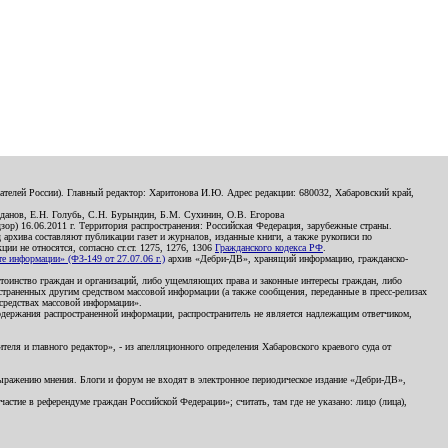
телей России). Главный редактор: Харитонова И.Ю. Адрес редакции: 680032, Хабаровский край,
данов, Е.Н. Голубь, С.Н. Бурындин, Б.М. Сухинин, О.В. Егорова
р) 16.06.2011 г. Территория распространения: Российская Федерация, зарубежные страны.
д архива составляют публикации газет и журналов, изданные книги, а также рукописи по
и не относятся, согласно ст.ст. 1275, 1276, 1306
Гражданского кодекса РФ
.
 информации» (ФЗ-149 от 27.07.06 г.)
архив «Дебри-ДВ», хранящий информацию, гражданско-
остоинство граждан и организаций, либо ущемляющих права и законные интересы граждан, либо
страненных другим средством массовой информации (а также сообщения, переданные в пресс-релизах
 средствах массовой информации».
держания распространенной информации, распространитель не является надлежащим ответчиком,
еля и главного редактор», - из апелляционного определения Хабаровского краевого суда от
 выражению мнения. Блоги и форум не входят в электронное периодическое издание «Дебри-ДВ»,
стие в референдуме граждан Российской Федерации»; считать, там где не указано: лицо (лица),