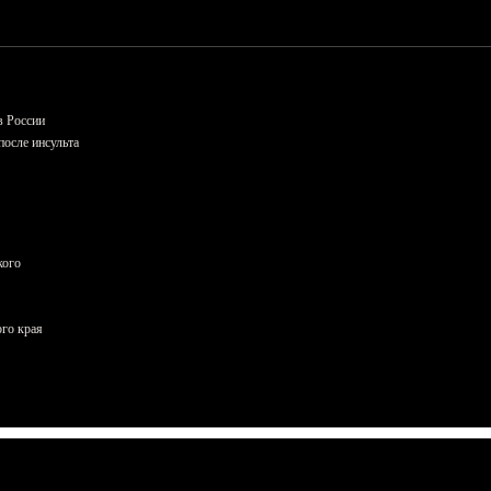
в России
осле инсульта
кого
ого края