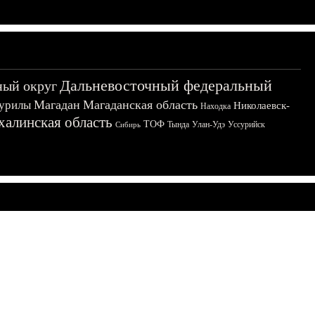
Дальневосточный федеральный
ный округ
Магадан
Магаданская область
урилы
Николаевск-
Находка
халинская область
ТОФ
Тында
Улан-Удэ
Уссурийск
Сибирь