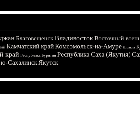
джан
Владивосток
Благовещенск
Восточный воен
Камчатский край
Комсомольск-на-Амуре
К
рай
Корякия
й край
Республика Саха (Якутия)
Са
Республика Бурятия
о-Сахалинск
Якутск