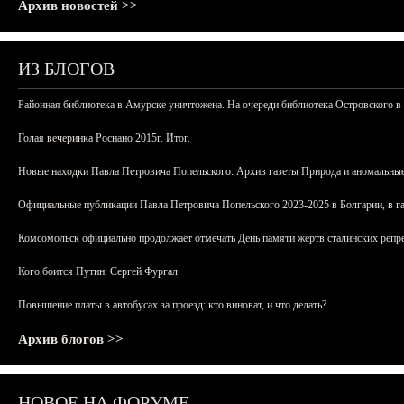
Архив новостей >>
ИЗ БЛОГОВ
Районная библиотека в Амурске уничтожена. На очереди библиотека Островского в
Голая вечеринка Роснано 2015г. Итог.
Новые находки Павла Петровича Попельского: Архив газеты Природа и аномальные
Официальные публикации Павла Петровича Попельского 2023-2025 в Болгарии, в г
Комсомольск официально продолжает отмечать День памяти жертв сталинских репрес
Кого боится Путин: Сергей Фургал
Повышение платы в автобусах за проезд: кто виноват, и что делать?
Архив блогов >>
НОВОЕ НА ФОРУМЕ