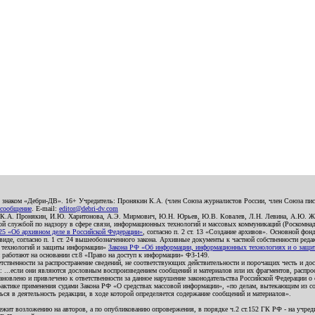
о знаком «Дебри-ДВ». 16+ Учредитель: Пронякин К.А. (член Союза журналистов России, член Союза писа
 сообщение
. E-mail:
editor@debri-dv.com
): К.А. Пронякин, И.Ю. Харитонова, А.Э. Мирмович, Ю.Н. Юрьев, Ю.В. Ковалев, Л.Н. Левина, А.Ю. Ж
 службой по надзору в сфере связи, информационных технологий и массовых коммуникаций (Роскомнадзо
5 «Об архивном деле в Российской Федерации»
, согласно п. 2 ст. 13 «Создание архивов». Основной фон
е, согласно п. 1 ст. 24 вышеобозначенного закона. Архивные документы к частной собственности редакци
ых технологий и защиты информации»
Закона РФ «Об информации, информационных технологиях и о защите
и работают на основании ст.8 «Право на доступ к информации» ФЗ-149.
етственности за распространение сведений, не соответствующих действительности и порочащих честь и д
 ...если они являются дословным воспроизведением сообщений и материалов или их фрагментов, распро
новлено и привлечено к ответственности за данное нарушение законодательства Российской Федерации о
актике применения судами Закона РФ «О средствах массовой информации», «по делам, вытекающим из со
ся в деятельность редакции, в ходе которой определяется содержание сообщений и материалов».
жит возложению на авторов, а по опубликованию опровержения, в порядке ч.2 ст.152 ГК РФ - на учредит