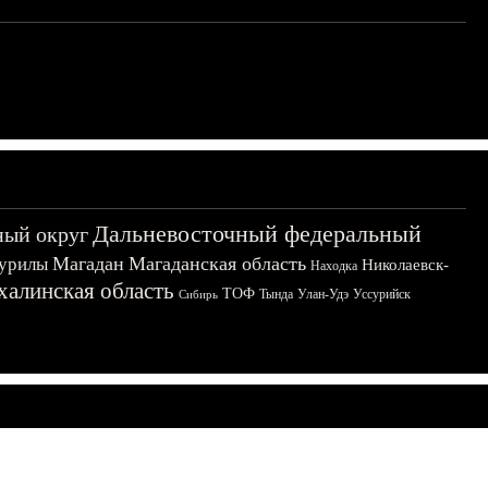
Дальневосточный федеральный
ный округ
Магадан
Магаданская область
урилы
Николаевск-
Находка
халинская область
ТОФ
Тында
Улан-Удэ
Уссурийск
Сибирь