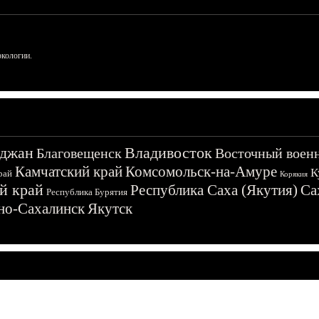
ркологии.
джан
Владивосток
Благовещенск
Восточный воен
Камчатский край
Комсомольск-на-Амуре
К
рай
Корякия
й край
Республика Саха (Якутия)
Са
Республика Бурятия
о-Сахалинск
Якутск