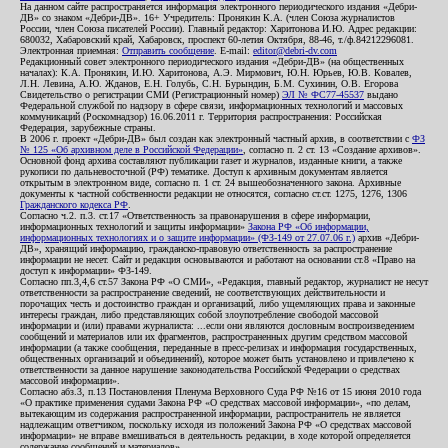
На данном сайте распространяется информация электронного периодического издания «Дебри-
ДВ» со знаком «Дебри-ДВ». 16+ Учредитель: Пронякин К.А. (член Союза журналистов
России, член Союза писателей России). Главный редактор: Харитонова И.Ю. Адрес редакции:
680032, Хабаровский край, Хабаровск, проспект 60-летия Октября, 88-46, т./ф.84212296081.
Электронная приемная:
Отправить сообщение
. E-mail:
editor@debri-dv.com
Редакционный совет электронного периодического издания «Дебри-ДВ» (на общественных
началах): К.А. Пронякин, И.Ю. Харитонова, А.Э. Мирмович, Ю.Н. Юрьев, Ю.В. Ковалев,
Л.Н. Левина, А.Ю. Жданов, Е.Н. Голубь, С.Н. Бурындин, Б.М. Сухинин, О.В. Егорова
Свидетельство о регистрации СМИ (Регистрационный номер)
ЭЛ № ФС77-45537
выдано
Федеральной службой по надзору в сфере связи, информационных технологий и массовых
коммуникаций (Роскомнадзор) 16.06.2011 г. Территория распространения: Российская
Федерация, зарубежные страны.
В 2006 г. проект «Дебри-ДВ» был создан как электронный частный архив, в соответствии с
ФЗ
№ 125 «Об архивном деле в Российской Федерации»
, согласно п. 2 ст. 13 «Создание архивов».
Основной фонд архива составляют публикации газет и журналов, изданные книги, а также
рукописи по дальневосточной (РФ) тематике. Доступ к архивным документам является
открытым в электронном виде, согласно п. 1 ст. 24 вышеобозначенного закона. Архивные
документы к частной собственности редакции не относятся, согласно ст.ст. 1275, 1276, 1306
Гражданского кодекса РФ
.
Согласно ч.2. п.3. ст.17 «Ответственность за правонарушения в сфере информации,
информационных технологий и защиты информации»
Закона РФ «Об информации,
информационных технологиях и о защите информации» (ФЗ-149 от 27.07.06 г.)
архив «Дебри-
ДВ», хранящий информацию, гражданско-правовую ответственность за распространение
информации не несет. Сайт и редакция основываются и работают на основании ст.8 «Право на
доступ к информации» ФЗ-149.
Согласно пп.3,4,6 ст.57 Закона РФ «О СМИ», «Редакция, главный редактор, журналист не несут
ответственности за распространение сведений, не соответствующих действительности и
порочащих честь и достоинство граждан и организаций, либо ущемляющих права и законные
интересы граждан, либо представляющих собой злоупотребление свободой массовой
информации и (или) правами журналиста: ...если они являются дословным воспроизведением
сообщений и материалов или их фрагментов, распространенных другим средством массовой
информации (а также сообщения, переданные в пресс-релизах и информация государственных,
общественных организаций и объединений), которое может быть установлено и привлечено к
ответственности за данное нарушение законодательства Российской Федерации о средствах
массовой информации».
Согласно абз.3, п.13 Постановления Пленума Верховного Суда РФ №16 от 15 июня 2010 года
«О практике применения судами Закона РФ «О средствах массовой информации», «по делам,
вытекающим из содержания распространенной информации, распространитель не является
надлежащим ответчиком, поскольку исходя из положений Закона РФ «О средствах массовой
информации» не вправе вмешиваться в деятельность редакции, в ходе которой определяется
содержание сообщений и материалов».