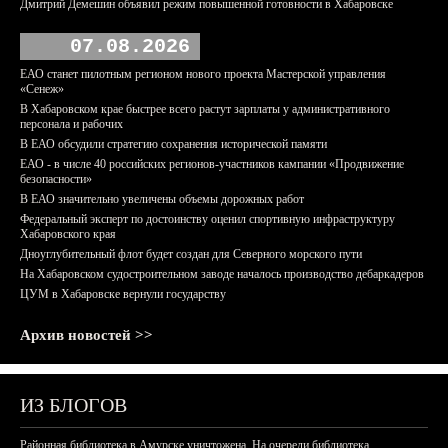
Дмитрий Демешин объявил режим повышенной готовности в Хабаровске
07.08.2026
ЕАО станет пилотным регионом нового проекта Мастерской управления
«Сенеж»
В Хабаровском крае быстрее всего растут зарплаты у административного
персонала и рабочих
В ЕАО обсудили стратегию сохранения исторической памяти
ЕАО - в числе 40 российских регионов-участников кампании «Продвижение
безопасности»
В ЕАО значительно увеличены объемы дорожных работ
Федеральный эксперт по достоинству оценил спортивную инфраструктуру
Хабаровского края
Дноуглубительный флот будет создан для Северного морского пути
На Хабаровском судостроительном заводе началось производство дебаркадеров
ЦУМ в Хабаровске вернули государству
Архив новостей >>
ИЗ БЛОГОВ
Районная библиотека в Амурске уничтожена. На очереди библиотека