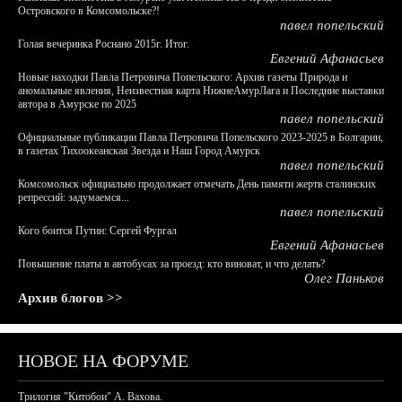
Островского в Комсомольске?!
павел попельский
Голая вечеринка Роснано 2015г. Итог.
Евгений Афанасьев
Новые находки Павла Петровича Попельского: Архив газеты Природа и
аномальные явления, Неизвестная карта НижнеАмурЛага и Последние выставки
автора в Амурске по 2025
павел попельский
Официальные публикации Павла Петровича Попельского 2023-2025 в Болгарии,
в газетах Тихоокеанская Звезда и Наш Город Амурск
павел попельский
Комсомольск официально продолжает отмечать День памяти жертв сталинских
репрессий: задумаемся...
павел попельский
Кого боится Путин: Сергей Фургал
Евгений Афанасьев
Повышение платы в автобусах за проезд: кто виноват, и что делать?
Олег Паньков
Архив блогов >>
НОВОЕ НА ФОРУМЕ
Трилогия "Китобои" А. Вахова.