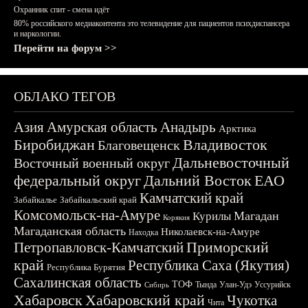
Охранник спит - смена идёт
80% российского медиаконтента это телевидение для пациентов психдиспансера
и наркологии.
Перейти на форум >>
ОБЛАКО ТЕГОВ
Азия
Амурская область
Анадырь
Арктика
Биробиджан
Владивосток
Благовещенск
Дальневосточный
Восточный военный округ
федеральный округ
Дальний Восток
ЕАО
Камчатский край
Забайкалье
Забайкальский край
Комсомольск-на-Амуре
Магадан
Курилы
Корякия
Магаданская область
Николаевск-на-Амуре
Находка
Приморский
Петропавловск-Камчатский
край
Республика Саха (Якутия)
Республика Бурятия
Сахалинская область
ТОФ
Тында
Улан-Удэ
Уссурийск
Сибирь
Хабаровск
Хабаровский край
Чукотка
Чита