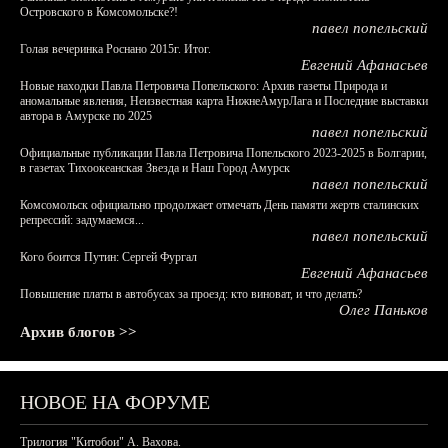
Островского в Комсомольске?!
павел попельский
Голая вечеринка Роснано 2015г. Итог.
Евгений Афанасьев
Новые находки Павла Петровича Попельского: Архив газеты Природа и
аномальные явления, Неизвестная карта НижнеАмурЛага и Последние выставки
автора в Амурске по 2025
павел попельский
Официальные публикации Павла Петровича Попельского 2023-2025 в Болгарии,
в газетах Тихоокеанская Звезда и Наш Город Амурск
павел попельский
Комсомольск официально продолжает отмечать День памяти жертв сталинских
репрессий: задумаемся...
павел попельский
Кого боится Путин: Сергей Фургал
Евгений Афанасьев
Повышение платы в автобусах за проезд: кто виноват, и что делать?
Олег Паньков
Архив блогов >>
НОВОЕ НА ФОРУМЕ
Трилогия "Китобои" А. Вахова.