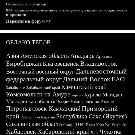
Охранник спит - смена идёт
80% российского медиаконтента это телевидение для пациентов психдиспансера
и наркологии.
Перейти на форум >>
ОБЛАКО ТЕГОВ
Азия
Амурская область
Анадырь
Арктика
Биробиджан
Владивосток
Благовещенск
Дальневосточный
Восточный военный округ
федеральный округ
Дальний Восток
ЕАО
Камчатский край
Забайкалье
Забайкальский край
Комсомольск-на-Амуре
Магадан
Курилы
Корякия
Магаданская область
Николаевск-на-Амуре
Находка
Приморский
Петропавловск-Камчатский
край
Республика Саха (Якутия)
Республика Бурятия
Сахалинская область
ТОФ
Тында
Улан-Удэ
Уссурийск
Сибирь
Хабаровск
Хабаровский край
Чукотка
Чита