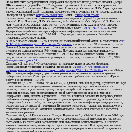
На данном сайте распространяется информация электронного периодического издания «Дебри-
ДВ» со знаком «Дебри-ДВ». 16+ Учредитель: Пронякин К.А. (член Союза журналистов
России, член Союза писателей России). Главный редактор: Харитонова И.Ю. Адрес редакции:
680032, Хабаровский край, Хабаровск, проспект 60-летия Октября, 88-46, т./ф.84212296081.
Электронная приемная:
Отправить сообщение
. E-mail:
editor@debri-dv.com
Редакционный совет электронного периодического издания «Дебри-ДВ» (на общественных
началах): К.А. Пронякин, И.Ю. Харитонова, А.Э. Мирмович, Ю.Н. Юрьев, Ю.В. Ковалев,
Л.Н. Левина, А.Ю. Жданов, Е.Н. Голубь, С.Н. Бурындин, Б.М. Сухинин, О.В. Егорова
Свидетельство о регистрации СМИ (Регистрационный номер)
ЭЛ № ФС77-45537
выдано
Федеральной службой по надзору в сфере связи, информационных технологий и массовых
коммуникаций (Роскомнадзор) 16.06.2011 г. Территория распространения: Российская
Федерация, зарубежные страны.
В 2006 г. проект «Дебри-ДВ» был создан как электронный частный архив, в соответствии с
ФЗ
№ 125 «Об архивном деле в Российской Федерации»
, согласно п. 2 ст. 13 «Создание архивов».
Основной фонд архива составляют публикации газет и журналов, изданные книги, а также
рукописи по дальневосточной (РФ) тематике. Доступ к архивным документам является
открытым в электронном виде, согласно п. 1 ст. 24 вышеобозначенного закона. Архивные
документы к частной собственности редакции не относятся, согласно ст.ст. 1275, 1276, 1306
Гражданского кодекса РФ
.
Согласно ч.2. п.3. ст.17 «Ответственность за правонарушения в сфере информации,
информационных технологий и защиты информации»
Закона РФ «Об информации,
информационных технологиях и о защите информации» (ФЗ-149 от 27.07.06 г.)
архив «Дебри-
ДВ», хранящий информацию, гражданско-правовую ответственность за распространение
информации не несет. Сайт и редакция основываются и работают на основании ст.8 «Право на
доступ к информации» ФЗ-149.
Согласно пп.3,4,6 ст.57 Закона РФ «О СМИ», «Редакция, главный редактор, журналист не несут
ответственности за распространение сведений, не соответствующих действительности и
порочащих честь и достоинство граждан и организаций, либо ущемляющих права и законные
интересы граждан, либо представляющих собой злоупотребление свободой массовой
информации и (или) правами журналиста: ...если они являются дословным воспроизведением
сообщений и материалов или их фрагментов, распространенных другим средством массовой
информации (а также сообщения, переданные в пресс-релизах и информация государственных,
общественных организаций и объединений), которое может быть установлено и привлечено к
ответственности за данное нарушение законодательства Российской Федерации о средствах
массовой информации».
Согласно абз.3, п.13 Постановления Пленума Верховного Суда РФ №16 от 15 июня 2010 года
«О практике применения судами Закона РФ «О средствах массовой информации», «по делам,
вытекающим из содержания распространенной информации, распространитель не является
надлежащим ответчиком, поскольку исходя из положений Закона РФ «О средствах массовой
информации» не вправе вмешиваться в деятельность редакции, в ходе которой определяется
содержание сообщений и материалов».