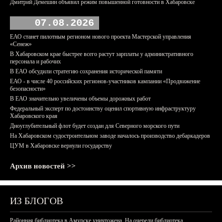
Дмитрий Демешин объявил режим повышенной готовности в Хабаровске
07.08.2026
ЕАО станет пилотным регионом нового проекта Мастерской управления
«Сенеж»
В Хабаровском крае быстрее всего растут зарплаты у административного
персонала и рабочих
В ЕАО обсудили стратегию сохранения исторической памяти
ЕАО - в числе 40 российских регионов-участников кампании «Продвижение
безопасности»
В ЕАО значительно увеличены объемы дорожных работ
Федеральный эксперт по достоинству оценил спортивную инфраструктуру
Хабаровского края
Дноуглубительный флот будет создан для Северного морского пути
На Хабаровском судостроительном заводе началось производство дебаркадеров
ЦУМ в Хабаровске вернули государству
Архив новостей >>
ИЗ БЛОГОВ
Районная библиотека в Амурске уничтожена. На очереди библиотека