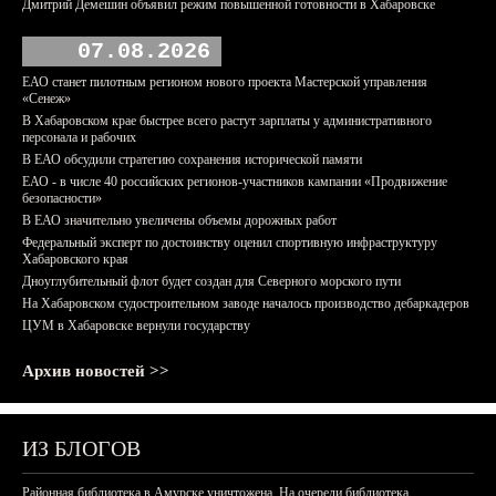
Дмитрий Демешин объявил режим повышенной готовности в Хабаровске
07.08.2026
ЕАО станет пилотным регионом нового проекта Мастерской управления
«Сенеж»
В Хабаровском крае быстрее всего растут зарплаты у административного
персонала и рабочих
В ЕАО обсудили стратегию сохранения исторической памяти
ЕАО - в числе 40 российских регионов-участников кампании «Продвижение
безопасности»
В ЕАО значительно увеличены объемы дорожных работ
Федеральный эксперт по достоинству оценил спортивную инфраструктуру
Хабаровского края
Дноуглубительный флот будет создан для Северного морского пути
На Хабаровском судостроительном заводе началось производство дебаркадеров
ЦУМ в Хабаровске вернули государству
Архив новостей >>
ИЗ БЛОГОВ
Районная библиотека в Амурске уничтожена. На очереди библиотека