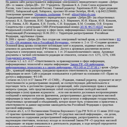
На данном сайте распространяется информация электронного периодического издания «Дебри-
ДВ» со знаком «Дебри-ДВ». 16+ Учредитель: Пронякин К.А. (член Союза журналистов
России, член Союза писателей России). Главный редактор: Харитонова И.Ю. Адрес редакции:
680032, Хабаровский край, Хабаровск, проспект 60-летия Октября, 88-46, т./ф.84212296081.
Электронная приемная:
Отправить сообщение
. E-mail:
editor@debri-dv.com
Редакционный совет электронного периодического издания «Дебри-ДВ» (на общественных
началах): К.А. Пронякин, И.Ю. Харитонова, А.Э. Мирмович, Ю.Н. Юрьев, Ю.В. Ковалев,
Л.Н. Левина, А.Ю. Жданов, Е.Н. Голубь, С.Н. Бурындин, Б.М. Сухинин, О.В. Егорова
Свидетельство о регистрации СМИ (Регистрационный номер)
ЭЛ № ФС77-45537
выдано
Федеральной службой по надзору в сфере связи, информационных технологий и массовых
коммуникаций (Роскомнадзор) 16.06.2011 г. Территория распространения: Российская
Федерация, зарубежные страны.
В 2006 г. проект «Дебри-ДВ» был создан как электронный частный архив, в соответствии с
ФЗ
№ 125 «Об архивном деле в Российской Федерации»
, согласно п. 2 ст. 13 «Создание архивов».
Основной фонд архива составляют публикации газет и журналов, изданные книги, а также
рукописи по дальневосточной (РФ) тематике. Доступ к архивным документам является
открытым в электронном виде, согласно п. 1 ст. 24 вышеобозначенного закона. Архивные
документы к частной собственности редакции не относятся, согласно ст.ст. 1275, 1276, 1306
Гражданского кодекса РФ
.
Согласно ч.2. п.3. ст.17 «Ответственность за правонарушения в сфере информации,
информационных технологий и защиты информации»
Закона РФ «Об информации,
информационных технологиях и о защите информации» (ФЗ-149 от 27.07.06 г.)
архив «Дебри-
ДВ», хранящий информацию, гражданско-правовую ответственность за распространение
информации не несет. Сайт и редакция основываются и работают на основании ст.8 «Право на
доступ к информации» ФЗ-149.
Согласно пп.3,4,6 ст.57 Закона РФ «О СМИ», «Редакция, главный редактор, журналист не несут
ответственности за распространение сведений, не соответствующих действительности и
порочащих честь и достоинство граждан и организаций, либо ущемляющих права и законные
интересы граждан, либо представляющих собой злоупотребление свободой массовой
информации и (или) правами журналиста: ...если они являются дословным воспроизведением
сообщений и материалов или их фрагментов, распространенных другим средством массовой
информации (а также сообщения, переданные в пресс-релизах и информация государственных,
общественных организаций и объединений), которое может быть установлено и привлечено к
ответственности за данное нарушение законодательства Российской Федерации о средствах
массовой информации».
Согласно абз.3, п.13 Постановления Пленума Верховного Суда РФ №16 от 15 июня 2010 года
«О практике применения судами Закона РФ «О средствах массовой информации», «по делам,
вытекающим из содержания распространенной информации, распространитель не является
надлежащим ответчиком, поскольку исходя из положений Закона РФ «О средствах массовой
информации» не вправе вмешиваться в деятельность редакции, в ходе которой определяется
содержание сообщений и материалов».