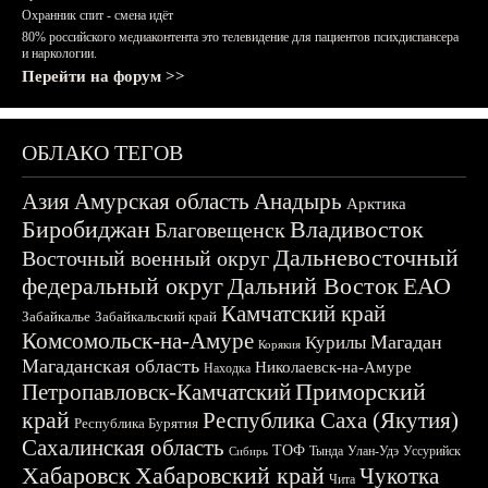
Охранник спит - смена идёт
80% российского медиаконтента это телевидение для пациентов психдиспансера
и наркологии.
Перейти на форум >>
ОБЛАКО ТЕГОВ
Азия
Амурская область
Анадырь
Арктика
Биробиджан
Владивосток
Благовещенск
Дальневосточный
Восточный военный округ
федеральный округ
Дальний Восток
ЕАО
Камчатский край
Забайкалье
Забайкальский край
Комсомольск-на-Амуре
Магадан
Курилы
Корякия
Магаданская область
Николаевск-на-Амуре
Находка
Приморский
Петропавловск-Камчатский
край
Республика Саха (Якутия)
Республика Бурятия
Сахалинская область
ТОФ
Тында
Улан-Удэ
Уссурийск
Сибирь
Хабаровск
Хабаровский край
Чукотка
Чита