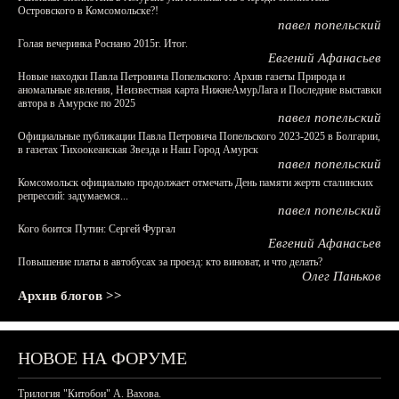
Островского в Комсомольске?!
павел попельский
Голая вечеринка Роснано 2015г. Итог.
Евгений Афанасьев
Новые находки Павла Петровича Попельского: Архив газеты Природа и
аномальные явления, Неизвестная карта НижнеАмурЛага и Последние выставки
автора в Амурске по 2025
павел попельский
Официальные публикации Павла Петровича Попельского 2023-2025 в Болгарии,
в газетах Тихоокеанская Звезда и Наш Город Амурск
павел попельский
Комсомольск официально продолжает отмечать День памяти жертв сталинских
репрессий: задумаемся...
павел попельский
Кого боится Путин: Сергей Фургал
Евгений Афанасьев
Повышение платы в автобусах за проезд: кто виноват, и что делать?
Олег Паньков
Архив блогов >>
НОВОЕ НА ФОРУМЕ
Трилогия "Китобои" А. Вахова.