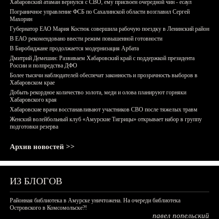
Хабаровский атаман вернулся с СВО, ему присвоен очередной чин - есаул
Пограничное управление ФСБ по Сахалинской области возглавил Сергей
Махорин
Губернатор ЕАО Мария Костюк совершила рабочую поездку в Ленинский район
В ЕАО рекомендовано ввести режим повышенной готовности
В Биробиджане продолжается модернизация Арбата
Дмитрий Демешин: Развиваем Хабаровский край с поддержкой президента
России и полпредства ДФО
Более тысячи наблюдателей обеспечат законность и прозрачность выборов в
Хабаровском крае
Добыть рекордное количество золота, меди и олова планируют горняки
Хабаровского края
Хабаровские врачи восстанавливают участников СВО после тяжелых травм
Женский волейбольный клуб «Амурские Тигрицы» открывает набор в группу
подготовки резерва
Архив новостей >>
ИЗ БЛОГОВ
Районная библиотека в Амурске уничтожена. На очереди библиотека
Островского в Комсомольске?!
павел попельский