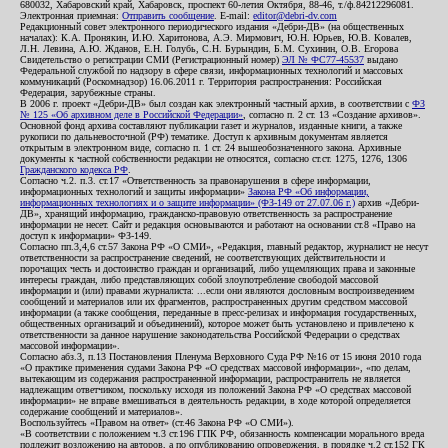
680032, Хабаровский край, Хабаровск, проспект 60-летия Октября, 88-46, т./ф.84212296081.
Электронная приемная:
Отправить сообщение
. E-mail:
editor@debri-dv.com
Редакционный совет электронного периодического издания «Дебри-ДВ» (на общественных
началах): К.А. Пронякин, И.Ю. Харитонова, А.Э. Мирмович, Ю.Н. Юрьев, Ю.В. Ковалев,
Л.Н. Левина, А.Ю. Жданов, Е.Н. Голубь, С.Н. Бурындин, Б.М. Сухинин, О.В. Егорова
Свидетельство о регистрации СМИ (Регистрационный номер)
ЭЛ № ФС77-45537
выдано
Федеральной службой по надзору в сфере связи, информационных технологий и массовых
коммуникаций (Роскомнадзор) 16.06.2011 г. Территория распространения: Российская
Федерация, зарубежные страны.
В 2006 г. проект «Дебри-ДВ» был создан как электронный частный архив, в соответствии с
ФЗ
№ 125 «Об архивном деле в Российской Федерации»
, согласно п. 2 ст. 13 «Создание архивов».
Основной фонд архива составляют публикации газет и журналов, изданные книги, а также
рукописи по дальневосточной (РФ) тематике. Доступ к архивным документам является
открытым в электронном виде, согласно п. 1 ст. 24 вышеобозначенного закона. Архивные
документы к частной собственности редакции не относятся, согласно ст.ст. 1275, 1276, 1306
Гражданского кодекса РФ
.
Согласно ч.2. п.3. ст.17 «Ответственность за правонарушения в сфере информации,
информационных технологий и защиты информации»
Закона РФ «Об информации,
информационных технологиях и о защите информации» (ФЗ-149 от 27.07.06 г.)
архив «Дебри-
ДВ», хранящий информацию, гражданско-правовую ответственность за распространение
информации не несет. Сайт и редакция основываются и работают на основании ст.8 «Право на
доступ к информации» ФЗ-149.
Согласно пп.3,4,6 ст.57 Закона РФ «О СМИ», «Редакция, главный редактор, журналист не несут
ответственности за распространение сведений, не соответствующих действительности и
порочащих честь и достоинство граждан и организаций, либо ущемляющих права и законные
интересы граждан, либо представляющих собой злоупотребление свободой массовой
информации и (или) правами журналиста: ...если они являются дословным воспроизведением
сообщений и материалов или их фрагментов, распространенных другим средством массовой
информации (а также сообщения, переданные в пресс-релизах и информация государственных,
общественных организаций и объединений), которое может быть установлено и привлечено к
ответственности за данное нарушение законодательства Российской Федерации о средствах
массовой информации».
Согласно абз.3, п.13 Постановления Пленума Верховного Суда РФ №16 от 15 июня 2010 года
«О практике применения судами Закона РФ «О средствах массовой информации», «по делам,
вытекающим из содержания распространенной информации, распространитель не является
надлежащим ответчиком, поскольку исходя из положений Закона РФ «О средствах массовой
информации» не вправе вмешиваться в деятельность редакции, в ходе которой определяется
содержание сообщений и материалов».
Воспользуйтесь «Правом на ответ» (ст.46 Закона РФ «О СМИ»).
«В соответствии с положением ч.3 ст.196 ГПК РФ, обязанность компенсации морального вреда
подлежит возложению на авторов, а по опубликованию опровержения, в порядке ч.2 ст.152 ГК