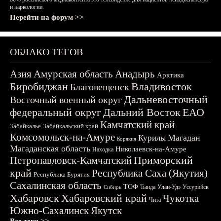
и наркологии.
Перейти на форум >>
ОБЛАКО ТЕГОВ
Азия
Амурская область
Анадырь
Арктика
Биробиджан
Владивосток
Благовещенск
Дальневосточный
Восточный военный округ
федеральный округ
Дальний Восток
ЕАО
Камчатский край
Забайкалье
Забайкальский край
Комсомольск-на-Амуре
Магадан
Курилы
Корякия
Магаданская область
Николаевск-на-Амуре
Находка
Приморский
Петропавловск-Камчатский
край
Республика Саха (Якутия)
Республика Бурятия
Сахалинская область
ТОФ
Тында
Улан-Удэ
Уссурийск
Сибирь
Хабаровск
Хабаровский край
Чукотка
Чита
Южно-Сахалинск
Якутск