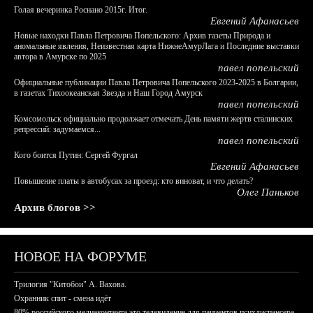
Голая вечеринка Роснано 2015г. Итог.
Евгений Афанасьев
Новые находки Павла Петровича Попельского: Архив газеты Природа и
аномальные явления, Неизвестная карта НижнеАмурЛага и Последние выставки
автора в Амурске по 2025
павел попельский
Официальные публикации Павла Петровича Попельского 2023-2025 в Болгарии,
в газетах Тихоокеанская Звезда и Наш Город Амурск
павел попельский
Комсомольск официально продолжает отмечать День памяти жертв сталинских
репрессий: задумаемся...
павел попельский
Кого боится Путин: Сергей Фургал
Евгений Афанасьев
Повышение платы в автобусах за проезд: кто виноват, и что делать?
Олег Паньков
Архив блогов >>
НОВОЕ НА ФОРУМЕ
Трилогия "Китобои" А. Вахова.
Охранник спит - смена идёт
80% российского медиаконтента это телевидение для пациентов психдиспансера