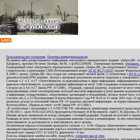
Пользовательское соглашение
,
Политика конфиденциальности
На данном сайте распространяется информация электронного периодического издания «Дебри-ДВ» с
Хабаровск, проспект 60-летия Октября, 88-46, т./ф.84212296081. Электронная приемная:
Отправить
Редакционный совет электронного периодического издания «Дебри-ДВ» (на общественных началах
Свидетельство о регистрации СМИ (Регистрационный номер)
ЭЛ № ФС77-45537
выдано Федеральной
В 2006 г. проект «Дебри-ДВ» был создан как электронный частный архив, в соответствии с
ФЗ № 12
дальневосточной (РФ) тематике. Доступ к архивным документам является открытым в электронном вид
Согласно ч.2. п.3. ст.17 «Ответственность за правонарушения в сфере информации, информационн
правовую ответственность за распространение информации не несет. Сайт и редакция основываются 
Согласно пп.3,4,6 ст.57 Закона РФ «О СМИ», «Редакция, главный редактор, журналист не несут отв
представляющих собой злоупотребление свободой массовой информации и (или) правами журналиста:
и информация государственных, общественных организаций и объединений), которое может быть уста
Согласно абз.3, п.13 Постановления Пленума Верховного Суда РФ №16 от 15 июня 2010 года «О пр
поскольку исходя из положений Закона РФ «О средствах массовой информации» не вправе вмешивать
Воспользуйтесь «Правом на ответ» (ст.46 Закона РФ «О СМИ»).
«В соответствии с положением ч.3 ст.196 ГПК РФ, обязанность компенсации морального вреда подле
22.08.2012 г. (дело №33-5325/2012) председательствующего И.И.Куликовой, судей С.И.Дорожко, Н
Мнения авторов материалов не всегда совпадают с позицией редакции. Редакция не вступает в перепи
Редакция не несет ответственность за содержание внешних ссылок и комментариев. За них ответств
ответственность за достоверность и наполняемость несут авторы.
Политические опросы/голосования проводятся согласно ч.2. ст.46 «Опросы общественного мнения» Фе
заказавшее (заказавших) проведение опроса и оплатившее (оплативших) указанную публикацию (обнаро
Часовой пояс сервера UTC+11 (AEST), фактически +8 мск.
Если вы обнаружили ошибки на сайте, пожалуйста,
сообщите нам об этом
.
Распространение информации о политической, социальной, духовной жизни общества, публикации на