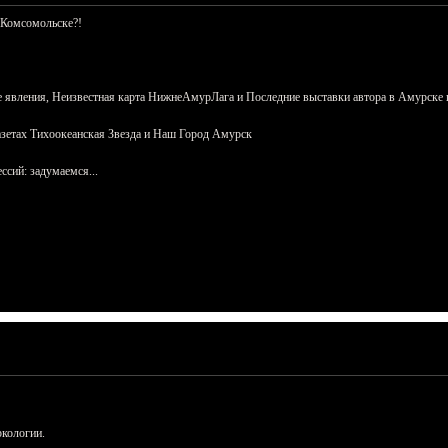
 Комсомольске?!
 явления, Неизвестная карта НижнеАмурЛага и Последние выставки автора в Амурске 
азетах Тихоокеанская Звезда и Наш Город Амурск
сий: задумаемся...
ркологии.