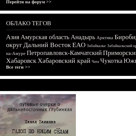
Перейти на форум >>
ОБЛАКО ТЕГОВ
Бироби
Азия
Амурская область
Анадырь
Арктика
округ
Дальний Восток
ЕАО
Забайкалье
Забайкальский к
Приморски
Петропавловск-Камчатский
на-Амуре
Хабаровск
Хабаровский край
Чукотка
Южн
Чита
Все теги >>