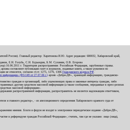
телей России). Главный редактор: Харитонова И.Ю. Адрес редакции: 680032, Хабаровский край,
данов, Е.Н. Голубь, С.Н. Бурындин, Б.М. Сухинин, О.В. Егорова
р) 16.06.2011 г. Территория распространения: Российская Федерация, зарубежные страны.
д архива составляют публикации газет и журналов, изданные книги, а также рукописи по
и не относятся, согласно ст.ст. 1275, 1276, 1306
Гражданского кодекса РФ
.
 информации» (ФЗ-149 от 27.07.06 г.)
архив «Дебри-ДВ», хранящий информацию, гражданско-
остоинство граждан и организаций, либо ущемляющих права и законные интересы граждан, либо
страненных другим средством массовой информации (а также сообщения, переданные в пресс-релизах
 средствах массовой информации».
держания распространенной информации, распространитель не является надлежащим ответчиком,
еля и главного редактор», - из апелляционного определения Хабаровского краевого суда от
 выражению мнения. Блоги и форум не входят в электронное периодическое издание «Дебри-ДВ»,
стие в референдуме граждан Российской Федерации»; считать, там где не указано: лицо (лица),