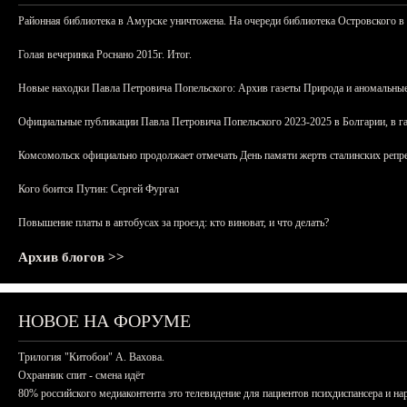
Районная библиотека в Амурске уничтожена. На очереди библиотека Островского в
Голая вечеринка Роснано 2015г. Итог.
Новые находки Павла Петровича Попельского: Архив газеты Природа и аномальные
Официальные публикации Павла Петровича Попельского 2023-2025 в Болгарии, в г
Комсомольск официально продолжает отмечать День памяти жертв сталинских репрес
Кого боится Путин: Сергей Фургал
Повышение платы в автобусах за проезд: кто виноват, и что делать?
Архив блогов >>
НОВОЕ НА ФОРУМЕ
Трилогия "Китобои" А. Вахова.
Охранник спит - смена идёт
80% российского медиаконтента это телевидение для пациентов психдиспансера и на