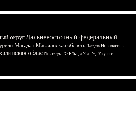
Дальневосточный федеральный
ный округ
Магадан
Магаданская область
урилы
Николаевск-
Находка
халинская область
ТОФ
Тында
Улан-Удэ
Уссурийск
Сибирь