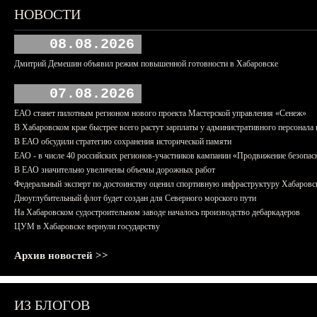
НОВОСТИ
08.08.2026
Дмитрий Демешин объявил режим повышенной готовности в Хабаровске
07.08.2026
ЕАО станет пилотным регионом нового проекта Мастерской управления «Сенеж»
В Хабаровском крае быстрее всего растут зарплаты у административного персонала 
В ЕАО обсудили стратегию сохранения исторической памяти
ЕАО - в числе 40 российских регионов-участников кампании «Продвижение безопас
В ЕАО значительно увеличены объемы дорожных работ
Федеральный эксперт по достоинству оценил спортивную инфраструктуру Хабаровс
Дноуглубительный флот будет создан для Северного морского пути
На Хабаровском судостроительном заводе началось производство дебаркадеров
ЦУМ в Хабаровске вернули государству
Архив новостей >>
ИЗ БЛОГОВ