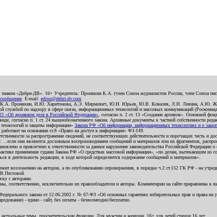
о знаком «Дебри-ДВ». 16+ Учредитель: Пронякин К.А. (член Союза журналистов России, член Союза писа
 сообщение
. E-mail:
editor@debri-dv.com
): К.А. Пронякин, И.Ю. Харитонова, А.Э. Мирмович, Ю.Н. Юрьев, Ю.В. Ковалев, Л.Н. Левина, А.Ю. Ж
 службой по надзору в сфере связи, информационных технологий и массовых коммуникаций (Роскомнадзо
5 «Об архивном деле в Российской Федерации»
, согласно п. 2 ст. 13 «Создание архивов». Основной фон
е, согласно п. 1 ст. 24 вышеобозначенного закона. Архивные документы к частной собственности редакци
ых технологий и защиты информации»
Закона РФ «Об информации, информационных технологиях и о защите
и работают на основании ст.8 «Право на доступ к информации» ФЗ-149.
етственности за распространение сведений, не соответствующих действительности и порочащих честь и д
 ...если они являются дословным воспроизведением сообщений и материалов или их фрагментов, распро
новлено и привлечено к ответственности за данное нарушение законодательства Российской Федерации о
актике применения судами Закона РФ «О средствах массовой информации», «по делам, вытекающим из со
ся в деятельность редакции, в ходе которой определяется содержание сообщений и материалов».
жит возложению на авторов, а по опубликованию опровержения, в порядке ч.2 ст.152 ГК РФ - на учредит
.В.Пестовой.
ску с авторами.
енны, соответственно, исключительно их правообладатели и авторы. Комментарии на сайте приравнены к
дерального закона от 12.06.2002 г. № 67-ФЗ «Об основных гарантиях избирательных прав и права на уча
дование) - едино - сайт, без оплаты - безвозмездно/бесплатно.
 актуальные темы, просветительские функции. Для мужчин и женщин. 16+ для детей старше 16 лет.