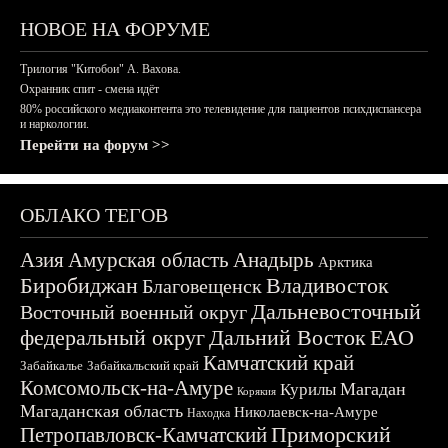
НОВОЕ НА ФОРУМЕ
Трилогия "Китобои" А. Вахова.
Охранник спит - смена идёт
80% российского медиаконтента это телевидение для пациентов психдиспансера
и наркологии.
Перейти на форум >>
ОБЛАКО ТЕГОВ
Азия
Амурская область
Анадырь
Арктика
Биробиджан
Владивосток
Благовещенск
Дальневосточный
Восточный военный округ
федеральный округ
Дальний Восток
ЕАО
Камчатский край
Забайкалье
Забайкальский край
Комсомольск-на-Амуре
Магадан
Курилы
Корякия
Магаданская область
Николаевск-на-Амуре
Находка
Приморский
Петропавловск-Камчатский