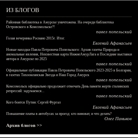
ИЗ БЛОГОВ
Районная библиотека в Амурске уничтожена. На очереди библиотека
Островского в Комсомольске?!
павел попельский
Голая вечеринка Роснано 2015г. Итог.
Евгений Афанасьев
Новые находки Павла Петровича Попельского: Архив газеты Природа и
аномальные явления, Неизвестная карта НижнеАмурЛага и Последние выставки
автора в Амурске по 2025
павел попельский
Официальные публикации Павла Петровича Попельского 2023-2025 в Болгарии,
в газетах Тихоокеанская Звезда и Наш Город Амурск
павел попельский
Комсомольск официально продолжает отмечать День памяти жертв сталинских
репрессий: задумаемся...
павел попельский
Кого боится Путин: Сергей Фургал
Евгений Афанасьев
Повышение платы в автобусах за проезд: кто виноват, и что делать?
Олег Паньков
Архив блогов >>