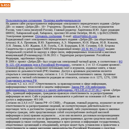
Пользовательское соглашение
,
Политика конфиденциальности
На данном сайте распространяется информация электронного периодического издания «Дебри-
ДВ» со знаком «Дебри-ДВ». 16+ Учредитель: Пронякин К.А. (член Союза журналистов
России, член Союза писателей России). Главный редактор: Харитонова И.Ю. Адрес редакции:
680032, Хабаровский край, Хабаровск, проспект 60-летия Октября, 88-46, т./ф.84212296081.
Электронная приемная:
Отправить сообщение
. E-mail:
editor@debri-dv.com
Редакционный совет электронного периодического издания «Дебри-ДВ» (на общественных
началах): К.А. Пронякин, И.Ю. Харитонова, А.Э. Мирмович, Ю.Н. Юрьев, Ю.В. Ковалев,
Л.Н. Левина, А.Ю. Жданов, Е.Н. Голубь, С.Н. Бурындин, Б.М. Сухинин, О.В. Егорова
Свидетельство о регистрации СМИ (Регистрационный номер)
ЭЛ № ФС77-45537
выдано
Федеральной службой по надзору в сфере связи, информационных технологий и массовых
коммуникаций (Роскомнадзор) 16.06.2011 г. Территория распространения: Российская
Федерация, зарубежные страны.
В 2006 г. проект «Дебри-ДВ» был создан как электронный частный архив, в соответствии с
ФЗ
№ 125 «Об архивном деле в Российской Федерации»
, согласно п. 2 ст. 13 «Создание архивов».
Основной фонд архива составляют публикации газет и журналов, изданные книги, а также
рукописи по дальневосточной (РФ) тематике. Доступ к архивным документам является
открытым в электронном виде, согласно п. 1 ст. 24 вышеобозначенного закона. Архивные
документы к частной собственности редакции не относятся, согласно ст.ст. 1275, 1276, 1306
Гражданского кодекса РФ
.
Согласно ч.2. п.3. ст.17 «Ответственность за правонарушения в сфере информации,
информационных технологий и защиты информации»
Закона РФ «Об информации,
информационных технологиях и о защите информации» (ФЗ-149 от 27.07.06 г.)
архив «Дебри-
ДВ», хранящий информацию, гражданско-правовую ответственность за распространение
информации не несет. Сайт и редакция основываются и работают на основании ст.8 «Право на
доступ к информации» ФЗ-149.
Согласно пп.3,4,6 ст.57 Закона РФ «О СМИ», «Редакция, главный редактор, журналист не несут
ответственности за распространение сведений, не соответствующих действительности и
порочащих честь и достоинство граждан и организаций, либо ущемляющих права и законные
интересы граждан, либо представляющих собой злоупотребление свободой массовой
информации и (или) правами журналиста: ...если они являются дословным воспроизведением
сообщений и материалов или их фрагментов, распространенных другим средством массовой
информации (а также сообщения, переданные в пресс-релизах и информация государственных,
общественных организаций и объединений), которое может быть установлено и привлечено к
ответственности за данное нарушение законодательства Российской Федерации о средствах