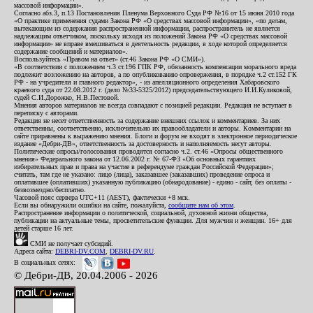
массовой информации».
Согласно абз.3, п.13 Постановления Пленума Верховного Суда РФ №16 от 15 июня 2010 года
«О практике применения судами Закона РФ «О средствах массовой информации», «по делам,
вытекающим из содержания распространенной информации, распространитель не является
надлежащим ответчиком, поскольку исходя из положений Закона РФ «О средствах массовой
информации» не вправе вмешиваться в деятельность редакции, в ходе которой определяется
содержание сообщений и материалов».
Воспользуйтесь «Правом на ответ» (ст.46 Закона РФ «О СМИ»).
«В соответствии с положением ч.3 ст.196 ГПК РФ, обязанность компенсации морального вреда
подлежит возложению на авторов, а по опубликованию опровержения, в порядке ч.2 ст.152 ГК
РФ - на учредителя и главного редактор», - из апелляционного определения Хабаровского
краевого суда от 22.08.2012 г. (дело №33-5325/2012) председательствующего И.И.Куликовой,
судей С.И.Дорожко, Н.В.Пестовой.
Мнения авторов материалов не всегда совпадают с позицией редакции. Редакция не вступает в
переписку с авторами.
Редакция не несет ответственность за содержание внешних ссылок и комментариев. За них
ответственны, соответственно, исключительно их правообладатели и авторы. Комментарии на
сайте приравнены к выражению мнения. Блоги и форум не входят в электронное периодическое
издание «Дебри-ДВ», ответственность за достоверность и наполняемость несут авторы.
Политические опросы/голосования проводятся согласно ч.2. ст.46 «Опросы общественного
мнения» Федерального закона от 12.06.2002 г. № 67-ФЗ «Об основных гарантиях
избирательных прав и права на участие в референдуме граждан Российской Федерации»;
считать, там где не указано: лицо (лица), заказавшее (заказавших) проведение опроса и
оплатившее (оплативших) указанную публикацию (обнародование) - едино - сайт, без оплаты -
безвозмездно/бесплатно.
Часовой пояс сервера UTC+11 (AEST), фактически +8 мск.
Если вы обнаружили ошибки на сайте, пожалуйста,
сообщите нам об этом
.
Распространение информации о политической, социальной, духовной жизни общества,
публикации на актуальные темы, просветительские функции. Для мужчин и женщин. 16+ для
детей старше 16 лет.
СМИ не получает субсидий.
Адреса сайта:
DEBRI-DV.COM
,
DEBRI-DV.RU
.
В социальных сетях:
© Дебри-ДВ, 20.04.2006 - 2026