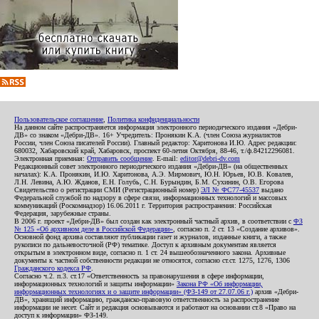
Пользовательское соглашение
,
Политика конфиденциальности
На данном сайте распространяется информация электронного периодического издания «Дебри-
ДВ» со знаком «Дебри-ДВ». 16+ Учредитель: Пронякин К.А. (член Союза журналистов
России, член Союза писателей России). Главный редактор: Харитонова И.Ю. Адрес редакции:
680032, Хабаровский край, Хабаровск, проспект 60-летия Октября, 88-46, т./ф.84212296081.
Электронная приемная:
Отправить сообщение
. E-mail:
editor@debri-dv.com
Редакционный совет электронного периодического издания «Дебри-ДВ» (на общественных
началах): К.А. Пронякин, И.Ю. Харитонова, А.Э. Мирмович, Ю.Н. Юрьев, Ю.В. Ковалев,
Л.Н. Левина, А.Ю. Жданов, Е.Н. Голубь, С.Н. Бурындин, Б.М. Сухинин, О.В. Егорова
Свидетельство о регистрации СМИ (Регистрационный номер)
ЭЛ № ФС77-45537
выдано
Федеральной службой по надзору в сфере связи, информационных технологий и массовых
коммуникаций (Роскомнадзор) 16.06.2011 г. Территория распространения: Российская
Федерация, зарубежные страны.
В 2006 г. проект «Дебри-ДВ» был создан как электронный частный архив, в соответствии с
ФЗ
№ 125 «Об архивном деле в Российской Федерации»
, согласно п. 2 ст. 13 «Создание архивов».
Основной фонд архива составляют публикации газет и журналов, изданные книги, а также
рукописи по дальневосточной (РФ) тематике. Доступ к архивным документам является
открытым в электронном виде, согласно п. 1 ст. 24 вышеобозначенного закона. Архивные
документы к частной собственности редакции не относятся, согласно ст.ст. 1275, 1276, 1306
Гражданского кодекса РФ
.
Согласно ч.2. п.3. ст.17 «Ответственность за правонарушения в сфере информации,
информационных технологий и защиты информации»
Закона РФ «Об информации,
информационных технологиях и о защите информации» (ФЗ-149 от 27.07.06 г.)
архив «Дебри-
ДВ», хранящий информацию, гражданско-правовую ответственность за распространение
информации не несет. Сайт и редакция основываются и работают на основании ст.8 «Право на
доступ к информации» ФЗ-149.