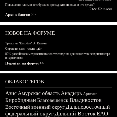
Повышение платы в автобусах за проезд: кто виноват, и что делать?
Олег Паньков
Архив блогов >>
НОВОЕ НА ФОРУМЕ
Трилогия "Китобои" А. Вахова.
Охранник спит - смена идёт
80% российского медиаконтента это телевидение для пациентов психдиспансера
и наркологии.
Перейти на форум >>
ОБЛАКО ТЕГОВ
Азия
Амурская область
Анадырь
Арктика
Биробиджан
Владивосток
Благовещенск
Дальневосточный
Восточный военный округ
федеральный округ
Дальний Восток
ЕАО