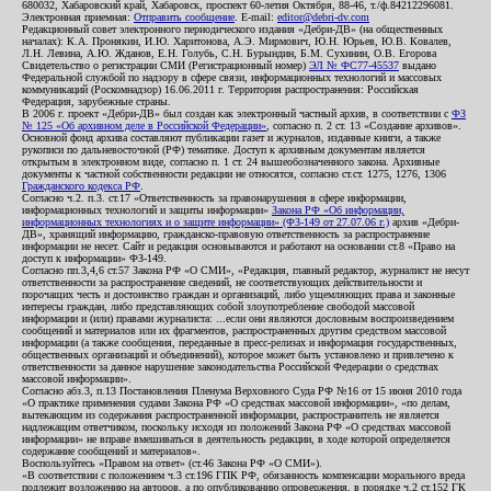
680032, Хабаровский край, Хабаровск, проспект 60-летия Октября, 88-46, т./ф.84212296081.
Электронная приемная:
Отправить сообщение
. E-mail:
editor@debri-dv.com
Редакционный совет электронного периодического издания «Дебри-ДВ» (на общественных
началах): К.А. Пронякин, И.Ю. Харитонова, А.Э. Мирмович, Ю.Н. Юрьев, Ю.В. Ковалев,
Л.Н. Левина, А.Ю. Жданов, Е.Н. Голубь, С.Н. Бурындин, Б.М. Сухинин, О.В. Егорова
Свидетельство о регистрации СМИ (Регистрационный номер)
ЭЛ № ФС77-45537
выдано
Федеральной службой по надзору в сфере связи, информационных технологий и массовых
коммуникаций (Роскомнадзор) 16.06.2011 г. Территория распространения: Российская
Федерация, зарубежные страны.
В 2006 г. проект «Дебри-ДВ» был создан как электронный частный архив, в соответствии с
ФЗ
№ 125 «Об архивном деле в Российской Федерации»
, согласно п. 2 ст. 13 «Создание архивов».
Основной фонд архива составляют публикации газет и журналов, изданные книги, а также
рукописи по дальневосточной (РФ) тематике. Доступ к архивным документам является
открытым в электронном виде, согласно п. 1 ст. 24 вышеобозначенного закона. Архивные
документы к частной собственности редакции не относятся, согласно ст.ст. 1275, 1276, 1306
Гражданского кодекса РФ
.
Согласно ч.2. п.3. ст.17 «Ответственность за правонарушения в сфере информации,
информационных технологий и защиты информации»
Закона РФ «Об информации,
информационных технологиях и о защите информации» (ФЗ-149 от 27.07.06 г.)
архив «Дебри-
ДВ», хранящий информацию, гражданско-правовую ответственность за распространение
информации не несет. Сайт и редакция основываются и работают на основании ст.8 «Право на
доступ к информации» ФЗ-149.
Согласно пп.3,4,6 ст.57 Закона РФ «О СМИ», «Редакция, главный редактор, журналист не несут
ответственности за распространение сведений, не соответствующих действительности и
порочащих честь и достоинство граждан и организаций, либо ущемляющих права и законные
интересы граждан, либо представляющих собой злоупотребление свободой массовой
информации и (или) правами журналиста: ...если они являются дословным воспроизведением
сообщений и материалов или их фрагментов, распространенных другим средством массовой
информации (а также сообщения, переданные в пресс-релизах и информация государственных,
общественных организаций и объединений), которое может быть установлено и привлечено к
ответственности за данное нарушение законодательства Российской Федерации о средствах
массовой информации».
Согласно абз.3, п.13 Постановления Пленума Верховного Суда РФ №16 от 15 июня 2010 года
«О практике применения судами Закона РФ «О средствах массовой информации», «по делам,
вытекающим из содержания распространенной информации, распространитель не является
надлежащим ответчиком, поскольку исходя из положений Закона РФ «О средствах массовой
информации» не вправе вмешиваться в деятельность редакции, в ходе которой определяется
содержание сообщений и материалов».
Воспользуйтесь «Правом на ответ» (ст.46 Закона РФ «О СМИ»).
«В соответствии с положением ч.3 ст.196 ГПК РФ, обязанность компенсации морального вреда
подлежит возложению на авторов, а по опубликованию опровержения, в порядке ч.2 ст.152 ГК