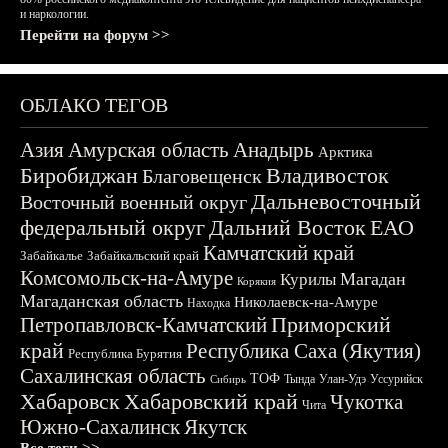
и наркологии.
Перейти на форум >>
ОБЛАКО ТЕГОВ
Азия
Амурская область
Анадырь
Арктика
Биробиджан
Владивосток
Благовещенск
Дальневосточный
Восточный военный округ
федеральный округ
Дальний Восток
ЕАО
Камчатский край
Забайкалье
Забайкальский край
Комсомольск-на-Амуре
Магадан
Курилы
Корякия
Магаданская область
Николаевск-на-Амуре
Находка
Приморский
Петропавловск-Камчатский
край
Республика Саха (Якутия)
Республика Бурятия
Сахалинская область
ТОФ
Тында
Улан-Удэ
Уссурийск
Сибирь
Хабаровск
Хабаровский край
Чукотка
Чита
Южно-Сахалинск
Якутск