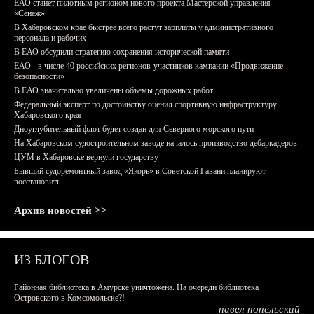
ЕАО станет пилотным регионом нового проекта Мастерской управления
«Сенеж»
В Хабаровском крае быстрее всего растут зарплаты у административного
персонала и рабочих
В ЕАО обсудили стратегию сохранения исторической памяти
ЕАО - в числе 40 российских регионов-участников кампании «Продвижение
безопасности»
В ЕАО значительно увеличены объемы дорожных работ
Федеральный эксперт по достоинству оценил спортивную инфраструктуру
Хабаровского края
Дноуглубительный флот будет создан для Северного морского пути
На Хабаровском судостроительном заводе началось производство дебаркадеров
ЦУМ в Хабаровске вернули государству
Бывший судоремонтный завод «Якорь» в Советской Гавани планируют
восстановить
Архив новостей >>
ИЗ БЛОГОВ
Районная библиотека в Амурске уничтожена. На очереди библиотека
Островского в Комсомольске?!
павел попельский