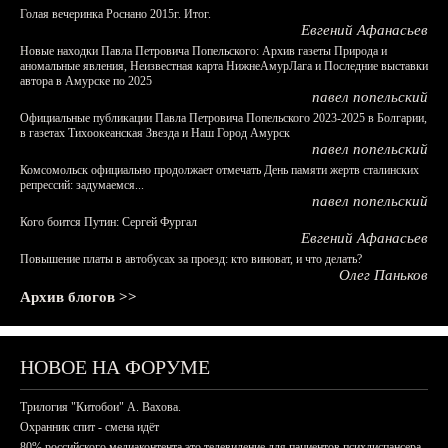
Голая вечеринка Роснано 2015г. Итог.
Евгений Афанасьев
Новые находки Павла Петровича Попельского: Архив газеты Природа и
аномальные явления, Неизвестная карта НижнеАмурЛага и Последние выставки
автора в Амурске по 2025
павел попельский
Официальные публикации Павла Петровича Попельского 2023-2025 в Болгарии,
в газетах Тихоокеанская Звезда и Наш Город Амурск
павел попельский
Комсомольск официально продолжает отмечать День памяти жертв сталинских
репрессий: задумаемся...
павел попельский
Кого боится Путин: Сергей Фургал
Евгений Афанасьев
Повышение платы в автобусах за проезд: кто виноват, и что делать?
Олег Паньков
Архив блогов >>
НОВОЕ НА ФОРУМЕ
Трилогия "Китобои" А. Вахова.
Охранник спит - смена идёт
80% российского медиаконтента это телевидение для пациентов психдиспансера