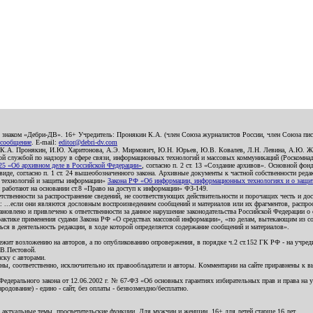
о знаком «Дебри-ДВ». 16+ Учредитель: Пронякин К.А. (член Союза журналистов России, член Союза писа
 сообщение
. E-mail:
editor@debri-dv.com
): К.А. Пронякин, И.Ю. Харитонова, А.Э. Мирмович, Ю.Н. Юрьев, Ю.В. Ковалев, Л.Н. Левина, А.Ю. Ж
 службой по надзору в сфере связи, информационных технологий и массовых коммуникаций (Роскомнадзо
5 «Об архивном деле в Российской Федерации»
, согласно п. 2 ст. 13 «Создание архивов». Основной фон
е, согласно п. 1 ст. 24 вышеобозначенного закона. Архивные документы к частной собственности редакци
ых технологий и защиты информации»
Закона РФ «Об информации, информационных технологиях и о защите
и работают на основании ст.8 «Право на доступ к информации» ФЗ-149.
етственности за распространение сведений, не соответствующих действительности и порочащих честь и д
 ...если они являются дословным воспроизведением сообщений и материалов или их фрагментов, распро
новлено и привлечено к ответственности за данное нарушение законодательства Российской Федерации о
актике применения судами Закона РФ «О средствах массовой информации», «по делам, вытекающим из со
ся в деятельность редакции, в ходе которой определяется содержание сообщений и материалов».
жит возложению на авторов, а по опубликованию опровержения, в порядке ч.2 ст.152 ГК РФ - на учредит
.В.Пестовой.
ску с авторами.
енны, соответственно, исключительно их правообладатели и авторы. Комментарии на сайте приравнены к
дерального закона от 12.06.2002 г. № 67-ФЗ «Об основных гарантиях избирательных прав и права на уча
дование) - едино - сайт, без оплаты - безвозмездно/бесплатно.
 актуальные темы, просветительские функции. Для мужчин и женщин. 16+ для детей старше 16 лет.