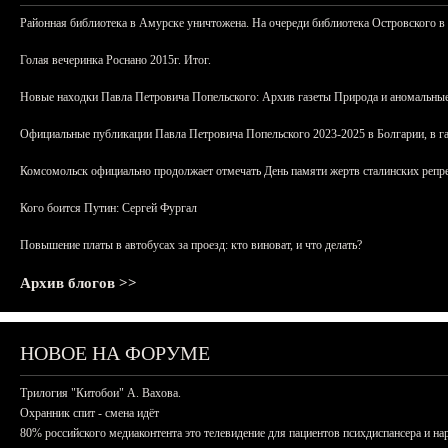
Районная библиотека в Амурске уничтожена. На очереди библиотека Островского в
Голая вечеринка Роснано 2015г. Итог.
Новые находки Павла Петровича Попельского: Архив газеты Природа и аномальные
Официальные публикации Павла Петровича Попельского 2023-2025 в Болгарии, в г
Комсомольск официально продолжает отмечать День памяти жертв сталинских репрес
Кого боится Путин: Сергей Фургал
Повышение платы в автобусах за проезд: кто виноват, и что делать?
Архив блогов >>
НОВОЕ НА ФОРУМЕ
Трилогия "Китобои" А. Вахова.
Охранник спит - смена идёт
80% российского медиаконтента это телевидение для пациентов психдиспансера и на