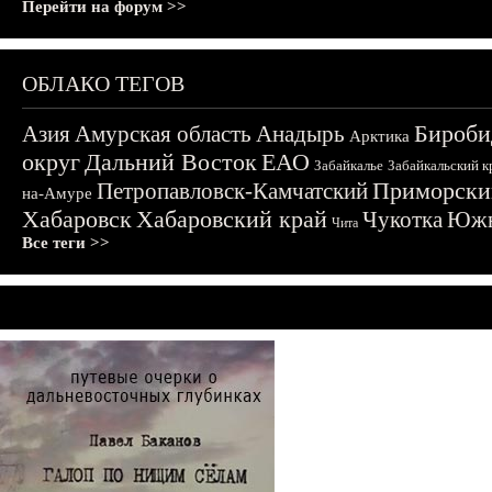
Перейти на форум >>
ОБЛАКО ТЕГОВ
Бироби
Азия
Амурская область
Анадырь
Арктика
округ
Дальний Восток
ЕАО
Забайкалье
Забайкальский к
Приморски
Петропавловск-Камчатский
на-Амуре
Хабаровск
Хабаровский край
Чукотка
Южн
Чита
Все теги >>