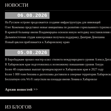
НОВОСТИ
06.08.2026
На Русском острове продолжается создание инфраструктуры для инноваций
Олег Кожемяко представил новые инициативы по развитию горнолыжного туризма 
В краевой больнице имени Владимирцева освоили новую методику восстановления п
Дальневосточная студия кинохроники получила поддержку Дмитрия Демешина
Новый циклон приближается к Хабаровскому краю
05.08.2026
В Биробиджане прошел мастер-класс стилиста международного уровня Алекса Датс
В Хабаровском крае подготовились к возможному повышению уровня Амура
Более 40 социальных выплат проиндексируют в Хабаровском крае в 2027 году
Более 1 000 тонн бензина и дизтоплива доставили в северные территории Хабаровск
Бесплатную сеть Wi-Fi запустили на площади имени Ленина в Хабаровске
Архив новостей >>
ИЗ БЛОГОВ