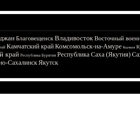
джан
Владивосток
Благовещенск
Восточный воен
Камчатский край
Комсомольск-на-Амуре
К
рай
Корякия
й край
Республика Саха (Якутия)
Са
Республика Бурятия
о-Сахалинск
Якутск