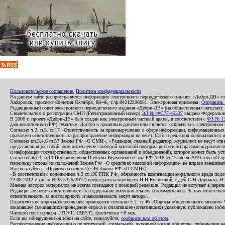
Пользовательское соглашение
,
Политика конфиденциальности
На данном сайте распространяется информация электронного периодического издания «Дебри-ДВ» с
Хабаровск, проспект 60-летия Октября, 88-46, т./ф.84212296081. Электронная приемная:
Отправить
Редакционный совет электронного периодического издания «Дебри-ДВ» (на общественных началах
Свидетельство о регистрации СМИ (Регистрационный номер)
ЭЛ № ФС77-45537
выдано Федеральной
В 2006 г. проект «Дебри-ДВ» был создан как электронный частный архив, в соответствии с
ФЗ № 12
дальневосточной (РФ) тематике. Доступ к архивным документам является открытым в электронном вид
Согласно ч.2. п.3. ст.17 «Ответственность за правонарушения в сфере информации, информационн
правовую ответственность за распространение информации не несет. Сайт и редакция основываются 
Согласно пп.3,4,6 ст.57 Закона РФ «О СМИ», «Редакция, главный редактор, журналист не несут отв
представляющих собой злоупотребление свободой массовой информации и (или) правами журналиста:
и информация государственных, общественных организаций и объединений), которое может быть уста
Согласно абз.3, п.13 Постановления Пленума Верховного Суда РФ №16 от 15 июня 2010 года «О пр
поскольку исходя из положений Закона РФ «О средствах массовой информации» не вправе вмешивать
Воспользуйтесь «Правом на ответ» (ст.46 Закона РФ «О СМИ»).
«В соответствии с положением ч.3 ст.196 ГПК РФ, обязанность компенсации морального вреда подле
22.08.2012 г. (дело №33-5325/2012) председательствующего И.И.Куликовой, судей С.И.Дорожко, Н
Мнения авторов материалов не всегда совпадают с позицией редакции. Редакция не вступает в перепи
Редакция не несет ответственность за содержание внешних ссылок и комментариев. За них ответств
ответственность за достоверность и наполняемость несут авторы.
Политические опросы/голосования проводятся согласно ч.2. ст.46 «Опросы общественного мнения» Фе
заказавшее (заказавших) проведение опроса и оплатившее (оплативших) указанную публикацию (обнаро
Часовой пояс сервера UTC+11 (AEST), фактически +8 мск.
Если вы обнаружили ошибки на сайте, пожалуйста,
сообщите нам об этом
.
Распространение информации о политической, социальной, духовной жизни общества, публикации на