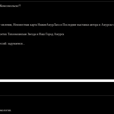
 Комсомольске?!
 явления, Неизвестная карта НижнеАмурЛага и Последние выставки автора в Амурске 
азетах Тихоокеанская Звезда и Наш Город Амурск
сий: задумаемся...
ркологии.