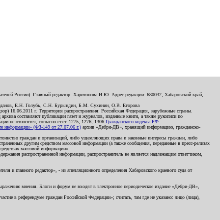
телей России). Главный редактор: Харитонова И.Ю. Адрес редакции: 680032, Хабаровский край,
данов, Е.Н. Голубь, С.Н. Бурындин, Б.М. Сухинин, О.В. Егорова
р) 16.06.2011 г. Территория распространения: Российская Федерация, зарубежные страны.
д архива составляют публикации газет и журналов, изданные книги, а также рукописи по
и не относятся, согласно ст.ст. 1275, 1276, 1306
Гражданского кодекса РФ
.
 информации» (ФЗ-149 от 27.07.06 г.)
архив «Дебри-ДВ», хранящий информацию, гражданско-
остоинство граждан и организаций, либо ущемляющих права и законные интересы граждан, либо
страненных другим средством массовой информации (а также сообщения, переданные в пресс-релизах
 средствах массовой информации».
держания распространенной информации, распространитель не является надлежащим ответчиком,
еля и главного редактор», - из апелляционного определения Хабаровского краевого суда от
 выражению мнения. Блоги и форум не входят в электронное периодическое издание «Дебри-ДВ»,
стие в референдуме граждан Российской Федерации»; считать, там где не указано: лицо (лица),