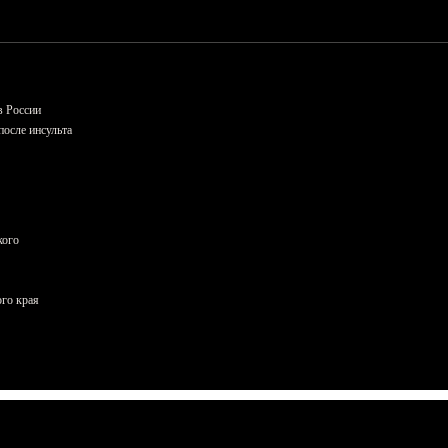
в России
осле инсульта
кого
ого края