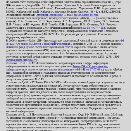
На данном сайте распространяется информация электронного периодического издания «Дебри-
ДВ» со знаком «Дебри-ДВ». 16+ Учредитель: Пронякин К.А. (член Союза журналистов
России, член Союза писателей России). Главный редактор: Харитонова И.Ю. Адрес редакции:
680032, Хабаровский край, Хабаровск, проспект 60-летия Октября, 88-46, т./ф.84212296081.
Электронная приемная:
Отправить сообщение
. E-mail:
editor@debri-dv.com
Редакционный совет электронного периодического издания «Дебри-ДВ» (на общественных
началах): К.А. Пронякин, И.Ю. Харитонова, А.Э. Мирмович, Ю.Н. Юрьев, Ю.В. Ковалев,
Л.Н. Левина, А.Ю. Жданов, Е.Н. Голубь, С.Н. Бурындин, Б.М. Сухинин, О.В. Егорова
Свидетельство о регистрации СМИ (Регистрационный номер)
ЭЛ № ФС77-45537
выдано
Федеральной службой по надзору в сфере связи, информационных технологий и массовых
коммуникаций (Роскомнадзор) 16.06.2011 г. Территория распространения: Российская
Федерация, зарубежные страны.
В 2006 г. проект «Дебри-ДВ» был создан как электронный частный архив, в соответствии с
ФЗ
№ 125 «Об архивном деле в Российской Федерации»
, согласно п. 2 ст. 13 «Создание архивов».
Основной фонд архива составляют публикации газет и журналов, изданные книги, а также
рукописи по дальневосточной (РФ) тематике. Доступ к архивным документам является
открытым в электронном виде, согласно п. 1 ст. 24 вышеобозначенного закона. Архивные
документы к частной собственности редакции не относятся, согласно ст.ст. 1275, 1276, 1306
Гражданского кодекса РФ
.
Согласно ч.2. п.3. ст.17 «Ответственность за правонарушения в сфере информации,
информационных технологий и защиты информации»
Закона РФ «Об информации,
информационных технологиях и о защите информации» (ФЗ-149 от 27.07.06 г.)
архив «Дебри-
ДВ», хранящий информацию, гражданско-правовую ответственность за распространение
информации не несет. Сайт и редакция основываются и работают на основании ст.8 «Право на
доступ к информации» ФЗ-149.
Согласно пп.3,4,6 ст.57 Закона РФ «О СМИ», «Редакция, главный редактор, журналист не несут
ответственности за распространение сведений, не соответствующих действительности и
порочащих честь и достоинство граждан и организаций, либо ущемляющих права и законные
интересы граждан, либо представляющих собой злоупотребление свободой массовой
информации и (или) правами журналиста: ...если они являются дословным воспроизведением
сообщений и материалов или их фрагментов, распространенных другим средством массовой
информации (а также сообщения, переданные в пресс-релизах и информация государственных,
общественных организаций и объединений), которое может быть установлено и привлечено к
ответственности за данное нарушение законодательства Российской Федерации о средствах
массовой информации».
Согласно абз.3, п.13 Постановления Пленума Верховного Суда РФ №16 от 15 июня 2010 года
«О практике применения судами Закона РФ «О средствах массовой информации», «по делам,
вытекающим из содержания распространенной информации, распространитель не является
надлежащим ответчиком, поскольку исходя из положений Закона РФ «О средствах массовой
информации» не вправе вмешиваться в деятельность редакции, в ходе которой определяется
содержание сообщений и материалов».