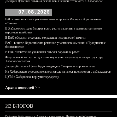
Дмитрий Демешин объявил режим повышенной готовности в Хабаровске
07.08.2026
ЕАО станет пилотным регионом нового проекта Мастерской управления
«Сенеж»
В Хабаровском крае быстрее всего растут зарплаты у административного
персонала и рабочих
В ЕАО обсудили стратегию сохранения исторической памяти
ЕАО - в числе 40 российских регионов-участников кампании «Продвижение
безопасности»
В ЕАО значительно увеличены объемы дорожных работ
Федеральный эксперт по достоинству оценил спортивную инфраструктуру
Хабаровского края
Дноуглубительный флот будет создан для Северного морского пути
На Хабаровском судостроительном заводе началось производство дебаркадеров
ЦУМ в Хабаровске вернули государству
Архив новостей >>
ИЗ БЛОГОВ
Районная библиотека в Амурске уничтожена. На очереди библиотека