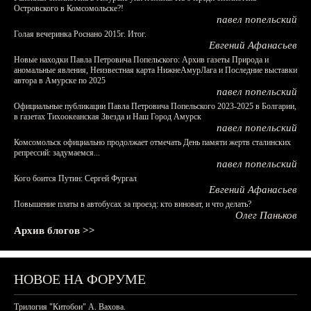
Островского в Комсомольске?!
павел попельский
Голая вечеринка Роснано 2015г. Итог.
Евгений Афанасьев
Новые находки Павла Петровича Попельского: Архив газеты Природа и
аномальные явления, Неизвестная карта НижнеАмурЛага и Последние выставки
автора в Амурске по 2025
павел попельский
Официальные публикации Павла Петровича Попельского 2023-2025 в Болгарии,
в газетах Тихоокеанская Звезда и Наш Город Амурск
павел попельский
Комсомольск официально продолжает отмечать День памяти жертв сталинских
репрессий: задумаемся...
павел попельский
Кого боится Путин: Сергей Фургал
Евгений Афанасьев
Повышение платы в автобусах за проезд: кто виноват, и что делать?
Олег Паньков
Архив блогов >>
НОВОЕ НА ФОРУМЕ
Трилогия "Китобои" А. Вахова.