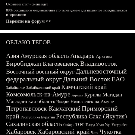
Охранник спит - смена идёт
80% российского медиаконтента это телевидение для пациентов психдиспансера
и наркологии.
Перейти на форум >>
ОБЛАКО ТЕГОВ
Азия
Амурская область
Анадырь
Арктика
Биробиджан
Владивосток
Благовещенск
Дальневосточный
Восточный военный округ
федеральный округ
Дальний Восток
ЕАО
Камчатский край
Забайкалье
Забайкальский край
Комсомольск-на-Амуре
Магадан
Курилы
Корякия
Магаданская область
Николаевск-на-Амуре
Находка
Приморский
Петропавловск-Камчатский
край
Республика Саха (Якутия)
Республика Бурятия
Сахалинская область
ТОФ
Тында
Улан-Удэ
Уссурийск
Сибирь
Хабаровск
Хабаровский край
Чукотка
Чита