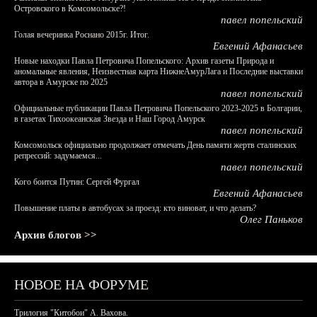
Островского в Комсомольске?!
павел попельский
Голая вечеринка Роснано 2015г. Итог.
Евгений Афанасьев
Новые находки Павла Петровича Попельского: Архив газеты Природа и
аномальные явления, Неизвестная карта НижнеАмурЛага и Последние выставки
автора в Амурске по 2025
павел попельский
Официальные публикации Павла Петровича Попельского 2023-2025 в Болгарии,
в газетах Тихоокеанская Звезда и Наш Город Амурск
павел попельский
Комсомольск официально продолжает отмечать День памяти жертв сталинских
репрессий: задумаемся...
павел попельский
Кого боится Путин: Сергей Фургал
Евгений Афанасьев
Повышение платы в автобусах за проезд: кто виноват, и что делать?
Олег Паньков
Архив блогов >>
НОВОЕ НА ФОРУМЕ
Трилогия "Китобои" А. Вахова.