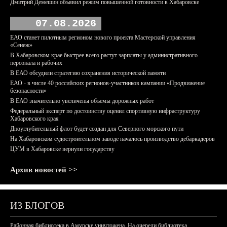
Дмитрий Демешин объявил режим повышенной готовности в Хабаровске
07.08.2026
ЕАО станет пилотным регионом нового проекта Мастерской управления
«Сенеж»
В Хабаровском крае быстрее всего растут зарплаты у административного
персонала и рабочих
В ЕАО обсудили стратегию сохранения исторической памяти
ЕАО - в числе 40 российских регионов-участников кампании «Продвижение
безопасности»
В ЕАО значительно увеличены объемы дорожных работ
Федеральный эксперт по достоинству оценил спортивную инфраструктуру
Хабаровского края
Дноуглубительный флот будет создан для Северного морского пути
На Хабаровском судостроительном заводе началось производство дебаркадеров
ЦУМ в Хабаровске вернули государству
Архив новостей >>
ИЗ БЛОГОВ
Районная библиотека в Амурске уничтожена. На очереди библиотека