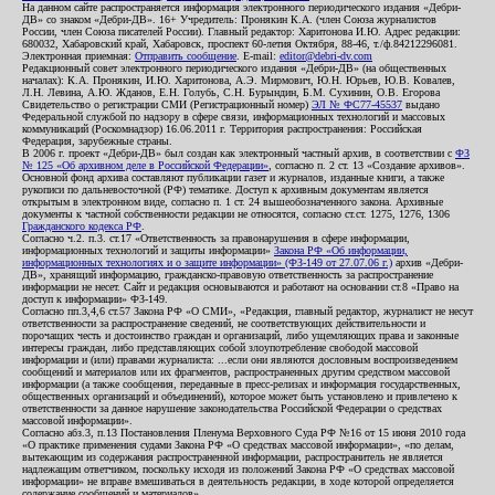
На данном сайте распространяется информация электронного периодического издания «Дебри-
ДВ» со знаком «Дебри-ДВ». 16+ Учредитель: Пронякин К.А. (член Союза журналистов
России, член Союза писателей России). Главный редактор: Харитонова И.Ю. Адрес редакции:
680032, Хабаровский край, Хабаровск, проспект 60-летия Октября, 88-46, т./ф.84212296081.
Электронная приемная:
Отправить сообщение
. E-mail:
editor@debri-dv.com
Редакционный совет электронного периодического издания «Дебри-ДВ» (на общественных
началах): К.А. Пронякин, И.Ю. Харитонова, А.Э. Мирмович, Ю.Н. Юрьев, Ю.В. Ковалев,
Л.Н. Левина, А.Ю. Жданов, Е.Н. Голубь, С.Н. Бурындин, Б.М. Сухинин, О.В. Егорова
Свидетельство о регистрации СМИ (Регистрационный номер)
ЭЛ № ФС77-45537
выдано
Федеральной службой по надзору в сфере связи, информационных технологий и массовых
коммуникаций (Роскомнадзор) 16.06.2011 г. Территория распространения: Российская
Федерация, зарубежные страны.
В 2006 г. проект «Дебри-ДВ» был создан как электронный частный архив, в соответствии с
ФЗ
№ 125 «Об архивном деле в Российской Федерации»
, согласно п. 2 ст. 13 «Создание архивов».
Основной фонд архива составляют публикации газет и журналов, изданные книги, а также
рукописи по дальневосточной (РФ) тематике. Доступ к архивным документам является
открытым в электронном виде, согласно п. 1 ст. 24 вышеобозначенного закона. Архивные
документы к частной собственности редакции не относятся, согласно ст.ст. 1275, 1276, 1306
Гражданского кодекса РФ
.
Согласно ч.2. п.3. ст.17 «Ответственность за правонарушения в сфере информации,
информационных технологий и защиты информации»
Закона РФ «Об информации,
информационных технологиях и о защите информации» (ФЗ-149 от 27.07.06 г.)
архив «Дебри-
ДВ», хранящий информацию, гражданско-правовую ответственность за распространение
информации не несет. Сайт и редакция основываются и работают на основании ст.8 «Право на
доступ к информации» ФЗ-149.
Согласно пп.3,4,6 ст.57 Закона РФ «О СМИ», «Редакция, главный редактор, журналист не несут
ответственности за распространение сведений, не соответствующих действительности и
порочащих честь и достоинство граждан и организаций, либо ущемляющих права и законные
интересы граждан, либо представляющих собой злоупотребление свободой массовой
информации и (или) правами журналиста: ...если они являются дословным воспроизведением
сообщений и материалов или их фрагментов, распространенных другим средством массовой
информации (а также сообщения, переданные в пресс-релизах и информация государственных,
общественных организаций и объединений), которое может быть установлено и привлечено к
ответственности за данное нарушение законодательства Российской Федерации о средствах
массовой информации».
Согласно абз.3, п.13 Постановления Пленума Верховного Суда РФ №16 от 15 июня 2010 года
«О практике применения судами Закона РФ «О средствах массовой информации», «по делам,
вытекающим из содержания распространенной информации, распространитель не является
надлежащим ответчиком, поскольку исходя из положений Закона РФ «О средствах массовой
информации» не вправе вмешиваться в деятельность редакции, в ходе которой определяется
содержание сообщений и материалов».