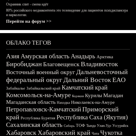
Охранник спит - смена идёт
80% российского медиаконтента это телевидение для пациентов психдиспансера
и наркологии.
Перейти на форум >>
ОБЛАКО ТЕГОВ
Азия
Амурская область
Анадырь
Арктика
Биробиджан
Владивосток
Благовещенск
Дальневосточный
Восточный военный округ
федеральный округ
Дальний Восток
ЕАО
Камчатский край
Забайкалье
Забайкальский край
Комсомольск-на-Амуре
Магадан
Курилы
Корякия
Магаданская область
Николаевск-на-Амуре
Находка
Приморский
Петропавловск-Камчатский
край
Республика Саха (Якутия)
Республика Бурятия
Сахалинская область
ТОФ
Тында
Улан-Удэ
Уссурийск
Сибирь
Хабаровск
Хабаровский край
Чукотка
Чита