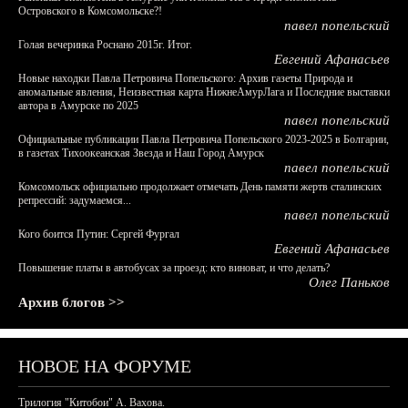
Островского в Комсомольске?!
павел попельский
Голая вечеринка Роснано 2015г. Итог.
Евгений Афанасьев
Новые находки Павла Петровича Попельского: Архив газеты Природа и
аномальные явления, Неизвестная карта НижнеАмурЛага и Последние выставки
автора в Амурске по 2025
павел попельский
Официальные публикации Павла Петровича Попельского 2023-2025 в Болгарии,
в газетах Тихоокеанская Звезда и Наш Город Амурск
павел попельский
Комсомольск официально продолжает отмечать День памяти жертв сталинских
репрессий: задумаемся...
павел попельский
Кого боится Путин: Сергей Фургал
Евгений Афанасьев
Повышение платы в автобусах за проезд: кто виноват, и что делать?
Олег Паньков
Архив блогов >>
НОВОЕ НА ФОРУМЕ
Трилогия "Китобои" А. Вахова.