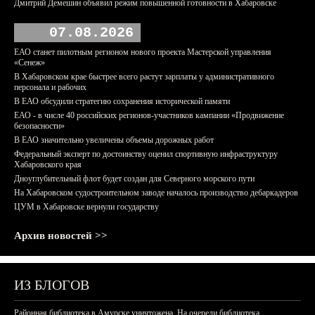
Дмитрий Демешин объявил режим повышенной готовности в Хабаровске
07.08.2026
ЕАО станет пилотным регионом нового проекта Мастерской управления
«Сенеж»
В Хабаровском крае быстрее всего растут зарплаты у административного
персонала и рабочих
В ЕАО обсудили стратегию сохранения исторической памяти
ЕАО - в числе 40 российских регионов-участников кампании «Продвижение
безопасности»
В ЕАО значительно увеличены объемы дорожных работ
Федеральный эксперт по достоинству оценил спортивную инфраструктуру
Хабаровского края
Дноуглубительный флот будет создан для Северного морского пути
На Хабаровском судостроительном заводе началось производство дебаркадеров
ЦУМ в Хабаровске вернули государству
Архив новостей >>
ИЗ БЛОГОВ
Районная библиотека в Амурске уничтожена. На очереди библиотека