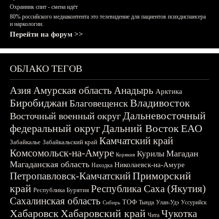
Охранник спит - смена идёт
80% российского медиаконтента это телевидение для пациентов психдиспансера
и наркологии.
Перейти на форум >>
ОБЛАКО ТЕГОВ
Азия
Амурская область
Анадырь
Арктика
Биробиджан
Владивосток
Благовещенск
Дальневосточный
Восточный военный округ
федеральный округ
Дальний Восток
ЕАО
Камчатский край
Забайкалье
Забайкальский край
Комсомольск-на-Амуре
Магадан
Курилы
Корякия
Магаданская область
Николаевск-на-Амуре
Находка
Приморский
Петропавловск-Камчатский
край
Республика Саха (Якутия)
Республика Бурятия
Сахалинская область
ТОФ
Тында
Улан-Удэ
Уссурийск
Сибирь
Хабаровск
Хабаровский край
Чукотка
Чита