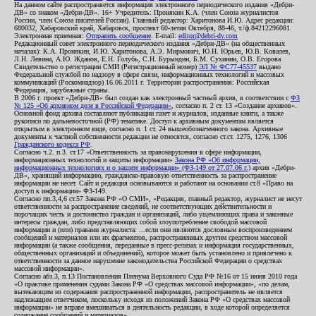
На данном сайте распространяется информация электронного периодического издания «Дебри-
ДВ» со знаком «Дебри-ДВ». 16+ Учредитель: Пронякин К.А. (член Союза журналистов
России, член Союза писателей России). Главный редактор: Харитонова И.Ю. Адрес редакции:
680032, Хабаровский край, Хабаровск, проспект 60-летия Октября, 88-46, т./ф.84212296081.
Электронная приемная:
Отправить сообщение
. E-mail:
editor@debri-dv.com
Редакционный совет электронного периодического издания «Дебри-ДВ» (на общественных
началах): К.А. Пронякин, И.Ю. Харитонова, А.Э. Мирмович, Ю.Н. Юрьев, Ю.В. Ковалев,
Л.Н. Левина, А.Ю. Жданов, Е.Н. Голубь, С.Н. Бурындин, Б.М. Сухинин, О.В. Егорова
Свидетельство о регистрации СМИ (Регистрационный номер)
ЭЛ № ФС77-45537
выдано
Федеральной службой по надзору в сфере связи, информационных технологий и массовых
коммуникаций (Роскомнадзор) 16.06.2011 г. Территория распространения: Российская
Федерация, зарубежные страны.
В 2006 г. проект «Дебри-ДВ» был создан как электронный частный архив, в соответствии с
ФЗ
№ 125 «Об архивном деле в Российской Федерации»
, согласно п. 2 ст. 13 «Создание архивов».
Основной фонд архива составляют публикации газет и журналов, изданные книги, а также
рукописи по дальневосточной (РФ) тематике. Доступ к архивным документам является
открытым в электронном виде, согласно п. 1 ст. 24 вышеобозначенного закона. Архивные
документы к частной собственности редакции не относятся, согласно ст.ст. 1275, 1276, 1306
Гражданского кодекса РФ
.
Согласно ч.2. п.3. ст.17 «Ответственность за правонарушения в сфере информации,
информационных технологий и защиты информации»
Закона РФ «Об информации,
информационных технологиях и о защите информации» (ФЗ-149 от 27.07.06 г.)
архив «Дебри-
ДВ», хранящий информацию, гражданско-правовую ответственность за распространение
информации не несет. Сайт и редакция основываются и работают на основании ст.8 «Право на
доступ к информации» ФЗ-149.
Согласно пп.3,4,6 ст.57 Закона РФ «О СМИ», «Редакция, главный редактор, журналист не несут
ответственности за распространение сведений, не соответствующих действительности и
порочащих честь и достоинство граждан и организаций, либо ущемляющих права и законные
интересы граждан, либо представляющих собой злоупотребление свободой массовой
информации и (или) правами журналиста: ...если они являются дословным воспроизведением
сообщений и материалов или их фрагментов, распространенных другим средством массовой
информации (а также сообщения, переданные в пресс-релизах и информация государственных,
общественных организаций и объединений), которое может быть установлено и привлечено к
ответственности за данное нарушение законодательства Российской Федерации о средствах
массовой информации».
Согласно абз.3, п.13 Постановления Пленума Верховного Суда РФ №16 от 15 июня 2010 года
«О практике применения судами Закона РФ «О средствах массовой информации», «по делам,
вытекающим из содержания распространенной информации, распространитель не является
надлежащим ответчиком, поскольку исходя из положений Закона РФ «О средствах массовой
информации» не вправе вмешиваться в деятельность редакции, в ходе которой определяется
содержание сообщений и материалов».