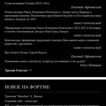
Голая вечеринка Роснано 2015г. Итог.
Евгений Афанасьев
Новые находки Павла Петровича Попельского: Архив газеты Природа и
аномальные явления, Неизвестная карта НижнеАмурЛага и Последние выставки
автора в Амурске по 2025
павел попельский
Официальные публикации Павла Петровича Попельского 2023-2025 в Болгарии,
в газетах Тихоокеанская Звезда и Наш Город Амурск
павел попельский
Комсомольск официально продолжает отмечать День памяти жертв сталинских
репрессий: задумаемся...
павел попельский
Кого боится Путин: Сергей Фургал
Евгений Афанасьев
Повышение платы в автобусах за проезд: кто виноват, и что делать?
Олег Паньков
Архив блогов >>
НОВОЕ НА ФОРУМЕ
Трилогия "Китобои" А. Вахова.
Охранник спит - смена идёт
80% российского медиаконтента это телевидение для пациентов психдиспансера