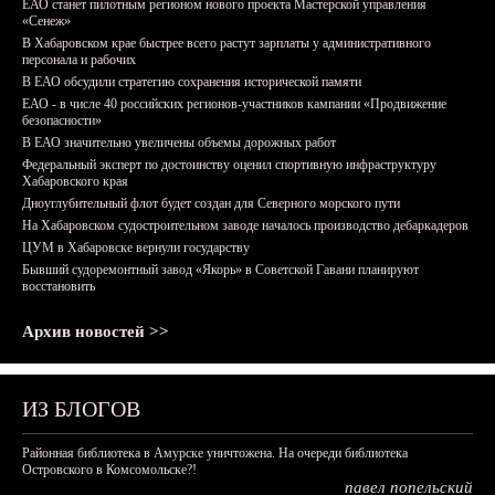
ЕАО станет пилотным регионом нового проекта Мастерской управления
«Сенеж»
В Хабаровском крае быстрее всего растут зарплаты у административного
персонала и рабочих
В ЕАО обсудили стратегию сохранения исторической памяти
ЕАО - в числе 40 российских регионов-участников кампании «Продвижение
безопасности»
В ЕАО значительно увеличены объемы дорожных работ
Федеральный эксперт по достоинству оценил спортивную инфраструктуру
Хабаровского края
Дноуглубительный флот будет создан для Северного морского пути
На Хабаровском судостроительном заводе началось производство дебаркадеров
ЦУМ в Хабаровске вернули государству
Бывший судоремонтный завод «Якорь» в Советской Гавани планируют
восстановить
Архив новостей >>
ИЗ БЛОГОВ
Районная библиотека в Амурске уничтожена. На очереди библиотека
Островского в Комсомольске?!
павел попельский