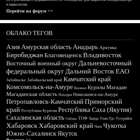
и наркологии.
Перейти на форум >>
ОБЛАКО ТЕГОВ
Азия
Амурская область
Анадырь
Арктика
Биробиджан
Владивосток
Благовещенск
Дальневосточный
Восточный военный округ
федеральный округ
Дальний Восток
ЕАО
Камчатский край
Забайкалье
Забайкальский край
Комсомольск-на-Амуре
Магадан
Курилы
Корякия
Магаданская область
Николаевск-на-Амуре
Находка
Приморский
Петропавловск-Камчатский
край
Республика Саха (Якутия)
Республика Бурятия
Сахалинская область
ТОФ
Тында
Улан-Удэ
Уссурийск
Сибирь
Хабаровск
Хабаровский край
Чукотка
Чита
Южно-Сахалинск
Якутск