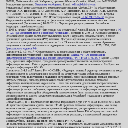
680032, Хабаровский край, Хабаровск, проспект 60-летия Октября, 88-46, т./ф.84212296081.
Электронная приемная:
Отправить сообщение
. E-mail:
editor@debri-dv.com
Редакционный совет электронного периодического издания «Дебри-ДВ» (на общественных
началах): К.А. Пронякин, И.Ю. Харитонова, А.Э. Мирмович, Ю.Н. Юрьев, Ю.В. Ковалев,
Л.Н. Левина, А.Ю. Жданов, Е.Н. Голубь, С.Н. Бурындин, Б.М. Сухинин, О.В. Егорова
Свидетельство о регистрации СМИ (Регистрационный номер)
ЭЛ № ФС77-45537
выдано
Федеральной службой по надзору в сфере связи, информационных технологий и массовых
коммуникаций (Роскомнадзор) 16.06.2011 г. Территория распространения: Российская
Федерация, зарубежные страны.
В 2006 г. проект «Дебри-ДВ» был создан как электронный частный архив, в соответствии с
ФЗ
№ 125 «Об архивном деле в Российской Федерации»
, согласно п. 2 ст. 13 «Создание архивов».
Основной фонд архива составляют публикации газет и журналов, изданные книги, а также
рукописи по дальневосточной (РФ) тематике. Доступ к архивным документам является
открытым в электронном виде, согласно п. 1 ст. 24 вышеобозначенного закона. Архивные
документы к частной собственности редакции не относятся, согласно ст.ст. 1275, 1276, 1306
Гражданского кодекса РФ
.
Согласно ч.2. п.3. ст.17 «Ответственность за правонарушения в сфере информации,
информационных технологий и защиты информации»
Закона РФ «Об информации,
информационных технологиях и о защите информации» (ФЗ-149 от 27.07.06 г.)
архив «Дебри-
ДВ», хранящий информацию, гражданско-правовую ответственность за распространение
информации не несет. Сайт и редакция основываются и работают на основании ст.8 «Право на
доступ к информации» ФЗ-149.
Согласно пп.3,4,6 ст.57 Закона РФ «О СМИ», «Редакция, главный редактор, журналист не несут
ответственности за распространение сведений, не соответствующих действительности и
порочащих честь и достоинство граждан и организаций, либо ущемляющих права и законные
интересы граждан, либо представляющих собой злоупотребление свободой массовой
информации и (или) правами журналиста: ...если они являются дословным воспроизведением
сообщений и материалов или их фрагментов, распространенных другим средством массовой
информации (а также сообщения, переданные в пресс-релизах и информация государственных,
общественных организаций и объединений), которое может быть установлено и привлечено к
ответственности за данное нарушение законодательства Российской Федерации о средствах
массовой информации».
Согласно абз.3, п.13 Постановления Пленума Верховного Суда РФ №16 от 15 июня 2010 года
«О практике применения судами Закона РФ «О средствах массовой информации», «по делам,
вытекающим из содержания распространенной информации, распространитель не является
надлежащим ответчиком, поскольку исходя из положений Закона РФ «О средствах массовой
информации» не вправе вмешиваться в деятельность редакции, в ходе которой определяется
содержание сообщений и материалов».
Воспользуйтесь «Правом на ответ» (ст.46 Закона РФ «О СМИ»).
«В соответствии с положением ч.3 ст.196 ГПК РФ, обязанность компенсации морального вреда
подлежит возложению на авторов, а по опубликованию опровержения, в порядке ч.2 ст.152 ГК