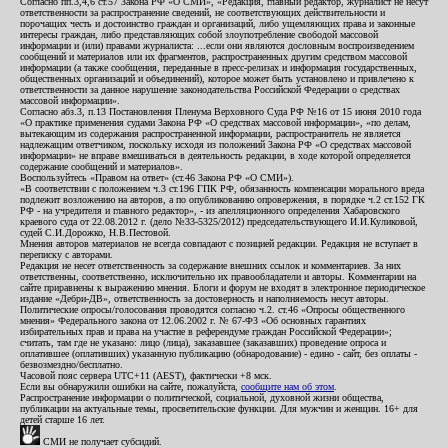
Согласно пп.3,4,6 ст.57 Закона РФ «О СМИ», «Редакция, главный редактор, журналист не несут
ответственности за распространение сведений, не соответствующих действительности и
порочащих честь и достоинство граждан и организаций, либо ущемляющих права и законные
интересы граждан, либо представляющих собой злоупотребление свободой массовой
информации и (или) правами журналиста: ...если они являются дословным воспроизведением
сообщений и материалов или их фрагментов, распространенных другим средством массовой
информации (а также сообщения, переданные в пресс-релизах и информация государственных,
общественных организаций и объединений), которое может быть установлено и привлечено к
ответственности за данное нарушение законодательства Российской Федерации о средствах
массовой информации».
Согласно абз.3, п.13 Постановления Пленума Верховного Суда РФ №16 от 15 июня 2010 года
«О практике применения судами Закона РФ «О средствах массовой информации», «по делам,
вытекающим из содержания распространенной информации, распространитель не является
надлежащим ответчиком, поскольку исходя из положений Закона РФ «О средствах массовой
информации» не вправе вмешиваться в деятельность редакции, в ходе которой определяется
содержание сообщений и материалов».
Воспользуйтесь «Правом на ответ» (ст.46 Закона РФ «О СМИ»).
«В соответствии с положением ч.3 ст.196 ГПК РФ, обязанность компенсации морального вреда
подлежит возложению на авторов, а по опубликованию опровержения, в порядке ч.2 ст.152 ГК
РФ - на учредителя и главного редактор», - из апелляционного определения Хабаровского
краевого суда от 22.08.2012 г. (дело №33-5325/2012) председательствующего И.И.Куликовой,
судей С.И.Дорожко, Н.В.Пестовой.
Мнения авторов материалов не всегда совпадают с позицией редакции. Редакция не вступает в
переписку с авторами.
Редакция не несет ответственность за содержание внешних ссылок и комментариев. За них
ответственны, соответственно, исключительно их правообладатели и авторы. Комментарии на
сайте приравнены к выражению мнения. Блоги и форум не входят в электронное периодическое
издание «Дебри-ДВ», ответственность за достоверность и наполняемость несут авторы.
Политические опросы/голосования проводятся согласно ч.2. ст.46 «Опросы общественного
мнения» Федерального закона от 12.06.2002 г. № 67-ФЗ «Об основных гарантиях
избирательных прав и права на участие в референдуме граждан Российской Федерации»;
считать, там где не указано: лицо (лица), заказавшее (заказавших) проведение опроса и
оплатившее (оплативших) указанную публикацию (обнародование) - едино - сайт, без оплаты -
безвозмездно/бесплатно.
Часовой пояс сервера UTC+11 (AEST), фактически +8 мск.
Если вы обнаружили ошибки на сайте, пожалуйста,
сообщите нам об этом
.
Распространение информации о политической, социальной, духовной жизни общества,
публикации на актуальные темы, просветительские функции. Для мужчин и женщин. 16+ для
детей старше 16 лет.
СМИ не получает субсидий.