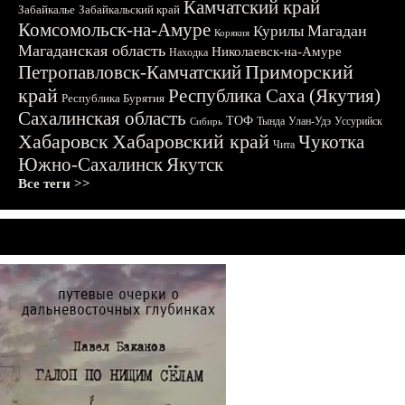
Камчатский край
Забайкалье
Забайкальский край
Комсомольск-на-Амуре
Магадан
Курилы
Корякия
Магаданская область
Николаевск-на-Амуре
Находка
Приморский
Петропавловск-Камчатский
край
Республика Саха (Якутия)
Республика Бурятия
Сахалинская область
ТОФ
Тында
Улан-Удэ
Уссурийск
Сибирь
Хабаровск
Хабаровский край
Чукотка
Чита
Южно-Сахалинск
Якутск
Все теги >>