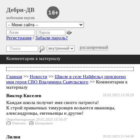
Дебри-ДВ
мобильная версия
Логин
Пароль
Регистрация
/
Забыли пароль?
расширенный
Комментарии к материалу
Главная
>>
Новости
>>
Школе в селе Найфельд присвоено
имя героя СВО Владимира Сывульского
>> Комментарии к
материалу
Виктор Киселев
20.02.2023 13:39:29
Каждая школа получит имя своего патриота!
К строй привычных тимуровцев вольются ивановцы,
александровцы, евгеньевцы и другие!
Отредактировано 20.02.2023 13:56:07
Ответить
Цитировать
Лилия
20.02.2023 21:54:50