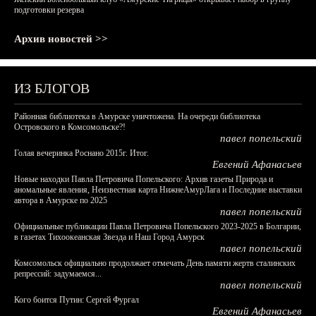
подготовки резерва
Архив новостей >>
ИЗ БЛОГОВ
Районная библиотека в Амурске уничтожена. На очереди библиотека
Островского в Комсомольске?!
павел попельский
Голая вечеринка Роснано 2015г. Итог.
Евгений Афанасьев
Новые находки Павла Петровича Попельского: Архив газеты Природа и
аномальные явления, Неизвестная карта НижнеАмурЛага и Последние выставки
автора в Амурске по 2025
павел попельский
Официальные публикации Павла Петровича Попельского 2023-2025 в Болгарии,
в газетах Тихоокеанская Звезда и Наш Город Амурск
павел попельский
Комсомольск официально продолжает отмечать День памяти жертв сталинских
репрессий: задумаемся...
павел попельский
Кого боится Путин: Сергей Фургал
Евгений Афанасьев