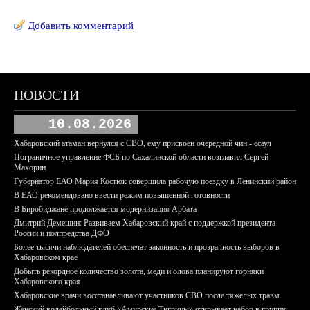
Добавить комментарий
НОВОСТИ
10.08.2026
Хабаровский атаман вернулся с СВО, ему присвоен очередной чин - есаул
Пограничное управление ФСБ по Сахалинской области возглавил Сергей
Махорин
Губернатор ЕАО Мария Костюк совершила рабочую поездку в Ленинский район
В ЕАО рекомендовано ввести режим повышенной готовности
В Биробиджане продолжается модернизация Арбата
Дмитрий Демешин: Развиваем Хабаровский край с поддержкой президента
России и полпредства ДФО
Более тысячи наблюдателей обеспечат законность и прозрачность выборов в
Хабаровском крае
Добыть рекордное количество золота, меди и олова планируют горняки
Хабаровского края
Хабаровские врачи восстанавливают участников СВО после тяжелых травм
Женский волейбольный клуб «Амурские Тигрицы» открывает набор в группу