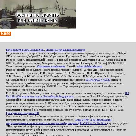
Пользовательское соглашение
,
Политика конфиденциальности
На данном сайте распространяется информация электронного периодического издания «Дебри-
ДВ» со знаком «Дебри-ДВ». 16+ Учредитель: Пронякин К.А. (член Союза журналистов
России, член Союза писателей России). Главный редактор: Харитонова И.Ю. Адрес редакции:
680032, Хабаровский край, Хабаровск, проспект 60-летия Октября, 88-46, т./ф.84212296081.
Электронная приемная:
Отправить сообщение
. E-mail:
editor@debri-dv.com
Редакционный совет электронного периодического издания «Дебри-ДВ» (на общественных
началах): К.А. Пронякин, И.Ю. Харитонова, А.Э. Мирмович, Ю.Н. Юрьев, Ю.В. Ковалев,
Л.Н. Левина, А.Ю. Жданов, Е.Н. Голубь, С.Н. Бурындин, Б.М. Сухинин, О.В. Егорова
Свидетельство о регистрации СМИ (Регистрационный номер)
ЭЛ № ФС77-45537
выдано
Федеральной службой по надзору в сфере связи, информационных технологий и массовых
коммуникаций (Роскомнадзор) 16.06.2011 г. Территория распространения: Российская
Федерация, зарубежные страны.
В 2006 г. проект «Дебри-ДВ» был создан как электронный частный архив, в соответствии с
ФЗ
№ 125 «Об архивном деле в Российской Федерации»
, согласно п. 2 ст. 13 «Создание архивов».
Основной фонд архива составляют публикации газет и журналов, изданные книги, а также
рукописи по дальневосточной (РФ) тематике. Доступ к архивным документам является
открытым в электронном виде, согласно п. 1 ст. 24 вышеобозначенного закона. Архивные
документы к частной собственности редакции не относятся, согласно ст.ст. 1275, 1276, 1306
Гражданского кодекса РФ
.
Согласно ч.2. п.3. ст.17 «Ответственность за правонарушения в сфере информации,
информационных технологий и защиты информации»
Закона РФ «Об информации,
информационных технологиях и о защите информации» (ФЗ-149 от 27.07.06 г.)
архив «Дебри-
ДВ», хранящий информацию, гражданско-правовую ответственность за распространение
информации не несет. Сайт и редакция основываются и работают на основании ст.8 «Право на
доступ к информации» ФЗ-149.