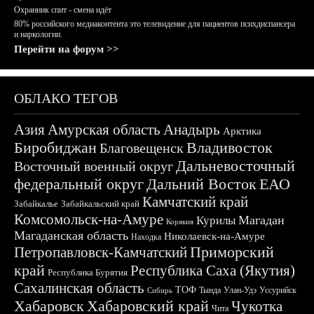
Охранник спит - смена идёт
80% российского медиаконтента это телевидение для пациентов психдиспансера
и наркологии.
Перейти на форум >>
ОБЛАКО ТЕГОВ
Азия
Амурская область
Анадырь
Арктика
Биробиджан
Владивосток
Благовещенск
Дальневосточный
Восточный военный округ
федеральный округ
Дальний Восток
ЕАО
Камчатский край
Забайкалье
Забайкальский край
Комсомольск-на-Амуре
Магадан
Курилы
Корякия
Магаданская область
Николаевск-на-Амуре
Находка
Приморский
Петропавловск-Камчатский
край
Республика Саха (Якутия)
Республика Бурятия
Сахалинская область
ТОФ
Тында
Улан-Удэ
Уссурийск
Сибирь
Хабаровск
Хабаровский край
Чукотка
Чита