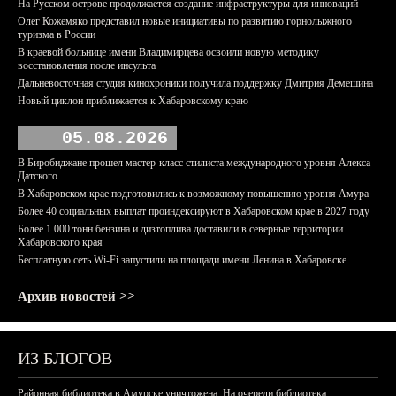
На Русском острове продолжается создание инфраструктуры для инноваций
Олег Кожемяко представил новые инициативы по развитию горнолыжного
туризма в России
В краевой больнице имени Владимирцева освоили новую методику
восстановления после инсульта
Дальневосточная студия кинохроники получила поддержку Дмитрия Демешина
Новый циклон приближается к Хабаровскому краю
05.08.2026
В Биробиджане прошел мастер-класс стилиста международного уровня Алекса
Датского
В Хабаровском крае подготовились к возможному повышению уровня Амура
Более 40 социальных выплат проиндексируют в Хабаровском крае в 2027 году
Более 1 000 тонн бензина и дизтоплива доставили в северные территории
Хабаровского края
Бесплатную сеть Wi-Fi запустили на площади имени Ленина в Хабаровске
Архив новостей >>
ИЗ БЛОГОВ
Районная библиотека в Амурске уничтожена. На очереди библиотека