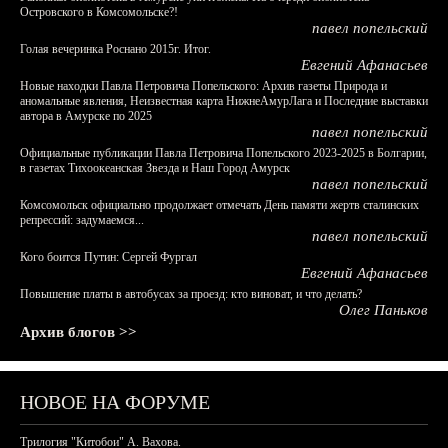
Островского в Комсомольске?!
павел попельский
Голая вечеринка Роснано 2015г. Итог.
Евгений Афанасьев
Новые находки Павла Петровича Попельского: Архив газеты Природа и
аномальные явления, Неизвестная карта НижнеАмурЛага и Последние выставки
автора в Амурске по 2025
павел попельский
Официальные публикации Павла Петровича Попельского 2023-2025 в Болгарии,
в газетах Тихоокеанская Звезда и Наш Город Амурск
павел попельский
Комсомольск официально продолжает отмечать День памяти жертв сталинских
репрессий: задумаемся...
павел попельский
Кого боится Путин: Сергей Фургал
Евгений Афанасьев
Повышение платы в автобусах за проезд: кто виноват, и что делать?
Олег Паньков
Архив блогов >>
НОВОЕ НА ФОРУМЕ
Трилогия "Китобои" А. Вахова.