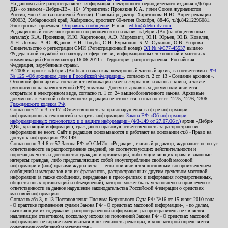
На данном сайте распространяется информация электронного периодического издания «Дебри-
ДВ» со знаком «Дебри-ДВ». 16+ Учредитель: Пронякин К.А. (член Союза журналистов
России, член Союза писателей России). Главный редактор: Харитонова И.Ю. Адрес редакции:
680032, Хабаровский край, Хабаровск, проспект 60-летия Октября, 88-46, т./ф.84212296081.
Электронная приемная:
Отправить сообщение
. E-mail:
editor@debri-dv.com
Редакционный совет электронного периодического издания «Дебри-ДВ» (на общественных
началах): К.А. Пронякин, И.Ю. Харитонова, А.Э. Мирмович, Ю.Н. Юрьев, Ю.В. Ковалев,
Л.Н. Левина, А.Ю. Жданов, Е.Н. Голубь, С.Н. Бурындин, Б.М. Сухинин, О.В. Егорова
Свидетельство о регистрации СМИ (Регистрационный номер)
ЭЛ № ФС77-45537
выдано
Федеральной службой по надзору в сфере связи, информационных технологий и массовых
коммуникаций (Роскомнадзор) 16.06.2011 г. Территория распространения: Российская
Федерация, зарубежные страны.
В 2006 г. проект «Дебри-ДВ» был создан как электронный частный архив, в соответствии с
ФЗ
№ 125 «Об архивном деле в Российской Федерации»
, согласно п. 2 ст. 13 «Создание архивов».
Основной фонд архива составляют публикации газет и журналов, изданные книги, а также
рукописи по дальневосточной (РФ) тематике. Доступ к архивным документам является
открытым в электронном виде, согласно п. 1 ст. 24 вышеобозначенного закона. Архивные
документы к частной собственности редакции не относятся, согласно ст.ст. 1275, 1276, 1306
Гражданского кодекса РФ
.
Согласно ч.2. п.3. ст.17 «Ответственность за правонарушения в сфере информации,
информационных технологий и защиты информации»
Закона РФ «Об информации,
информационных технологиях и о защите информации» (ФЗ-149 от 27.07.06 г.)
архив «Дебри-
ДВ», хранящий информацию, гражданско-правовую ответственность за распространение
информации не несет. Сайт и редакция основываются и работают на основании ст.8 «Право на
доступ к информации» ФЗ-149.
Согласно пп.3,4,6 ст.57 Закона РФ «О СМИ», «Редакция, главный редактор, журналист не несут
ответственности за распространение сведений, не соответствующих действительности и
порочащих честь и достоинство граждан и организаций, либо ущемляющих права и законные
интересы граждан, либо представляющих собой злоупотребление свободой массовой
информации и (или) правами журналиста: ...если они являются дословным воспроизведением
сообщений и материалов или их фрагментов, распространенных другим средством массовой
информации (а также сообщения, переданные в пресс-релизах и информация государственных,
общественных организаций и объединений), которое может быть установлено и привлечено к
ответственности за данное нарушение законодательства Российской Федерации о средствах
массовой информации».
Согласно абз.3, п.13 Постановления Пленума Верховного Суда РФ №16 от 15 июня 2010 года
«О практике применения судами Закона РФ «О средствах массовой информации», «по делам,
вытекающим из содержания распространенной информации, распространитель не является
надлежащим ответчиком, поскольку исходя из положений Закона РФ «О средствах массовой
информации» не вправе вмешиваться в деятельность редакции, в ходе которой определяется
содержание сообщений и материалов».