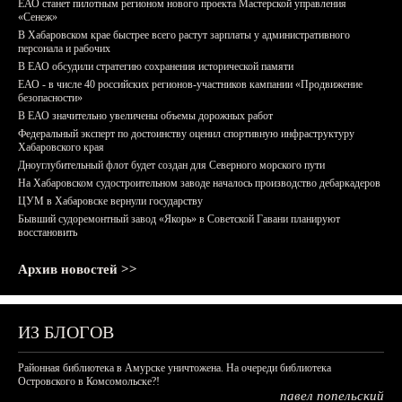
ЕАО станет пилотным регионом нового проекта Мастерской управления
«Сенеж»
В Хабаровском крае быстрее всего растут зарплаты у административного
персонала и рабочих
В ЕАО обсудили стратегию сохранения исторической памяти
ЕАО - в числе 40 российских регионов-участников кампании «Продвижение
безопасности»
В ЕАО значительно увеличены объемы дорожных работ
Федеральный эксперт по достоинству оценил спортивную инфраструктуру
Хабаровского края
Дноуглубительный флот будет создан для Северного морского пути
На Хабаровском судостроительном заводе началось производство дебаркадеров
ЦУМ в Хабаровске вернули государству
Бывший судоремонтный завод «Якорь» в Советской Гавани планируют
восстановить
Архив новостей >>
ИЗ БЛОГОВ
Районная библиотека в Амурске уничтожена. На очереди библиотека
Островского в Комсомольске?!
павел попельский