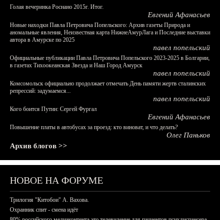
Голая вечеринка Роснано 2015г. Итог.
Евгений Афанасьев
Новые находки Павла Петровича Попельского: Архив газеты Природа и
аномальные явления, Неизвестная карта НижнеАмурЛага и Последние выставки
автора в Амурске по 2025
павел попельский
Официальные публикации Павла Петровича Попельского 2023-2025 в Болгарии,
в газетах Тихоокеанская Звезда и Наш Город Амурск
павел попельский
Комсомольск официально продолжает отмечать День памяти жертв сталинских
репрессий: задумаемся...
павел попельский
Кого боится Путин: Сергей Фургал
Евгений Афанасьев
Повышение платы в автобусах за проезд: кто виноват, и что делать?
Олег Паньков
Архив блогов >>
НОВОЕ НА ФОРУМЕ
Трилогия "Китобои" А. Вахова.
Охранник спит - смена идёт
80% российского медиаконтента это телевидение для пациентов психдиспансера