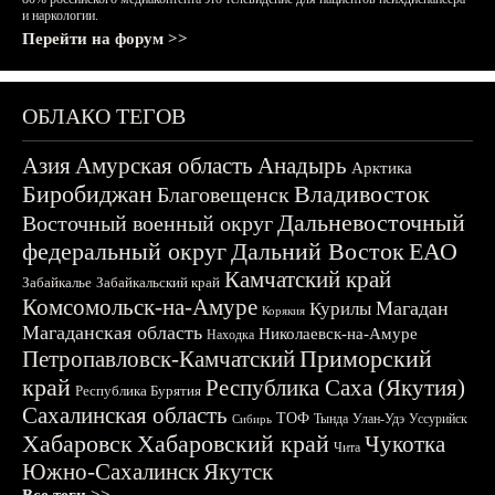
и наркологии.
Перейти на форум >>
ОБЛАКО ТЕГОВ
Азия
Амурская область
Анадырь
Арктика
Биробиджан
Владивосток
Благовещенск
Дальневосточный
Восточный военный округ
федеральный округ
Дальний Восток
ЕАО
Камчатский край
Забайкалье
Забайкальский край
Комсомольск-на-Амуре
Магадан
Курилы
Корякия
Магаданская область
Николаевск-на-Амуре
Находка
Приморский
Петропавловск-Камчатский
край
Республика Саха (Якутия)
Республика Бурятия
Сахалинская область
ТОФ
Тында
Улан-Удэ
Уссурийск
Сибирь
Хабаровск
Хабаровский край
Чукотка
Чита
Южно-Сахалинск
Якутск