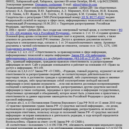
680032, Хабаровский край, Хабаровск, проспект 60-летия Октября, 88-46, т./ф.84212296081.
Электронная приемная:
Отправить сообщение
. E-mail:
editor@debri-dv.com
Редакционный совет электронного периодического издания «Дебри-ДВ» (на общественных
началах): К.А. Пронякин, И.Ю. Харитонова, А.Э. Мирмович, Ю.Н. Юрьев, Ю.В. Ковалев,
Л.Н. Левина, А.Ю. Жданов, Е.Н. Голубь, С.Н. Бурындин, Б.М. Сухинин, О.В. Егорова
Свидетельство о регистрации СМИ (Регистрационный номер)
ЭЛ № ФС77-45537
выдано
Федеральной службой по надзору в сфере связи, информационных технологий и массовых
коммуникаций (Роскомнадзор) 16.06.2011 г. Территория распространения: Российская
Федерация, зарубежные страны.
В 2006 г. проект «Дебри-ДВ» был создан как электронный частный архив, в соответствии с
ФЗ
№ 125 «Об архивном деле в Российской Федерации»
, согласно п. 2 ст. 13 «Создание архивов».
Основной фонд архива составляют публикации газет и журналов, изданные книги, а также
рукописи по дальневосточной (РФ) тематике. Доступ к архивным документам является
открытым в электронном виде, согласно п. 1 ст. 24 вышеобозначенного закона. Архивные
документы к частной собственности редакции не относятся, согласно ст.ст. 1275, 1276, 1306
Гражданского кодекса РФ
.
Согласно ч.2. п.3. ст.17 «Ответственность за правонарушения в сфере информации,
информационных технологий и защиты информации»
Закона РФ «Об информации,
информационных технологиях и о защите информации» (ФЗ-149 от 27.07.06 г.)
архив «Дебри-
ДВ», хранящий информацию, гражданско-правовую ответственность за распространение
информации не несет. Сайт и редакция основываются и работают на основании ст.8 «Право на
доступ к информации» ФЗ-149.
Согласно пп.3,4,6 ст.57 Закона РФ «О СМИ», «Редакция, главный редактор, журналист не несут
ответственности за распространение сведений, не соответствующих действительности и
порочащих честь и достоинство граждан и организаций, либо ущемляющих права и законные
интересы граждан, либо представляющих собой злоупотребление свободой массовой
информации и (или) правами журналиста: ...если они являются дословным воспроизведением
сообщений и материалов или их фрагментов, распространенных другим средством массовой
информации (а также сообщения, переданные в пресс-релизах и информация государственных,
общественных организаций и объединений), которое может быть установлено и привлечено к
ответственности за данное нарушение законодательства Российской Федерации о средствах
массовой информации».
Согласно абз.3, п.13 Постановления Пленума Верховного Суда РФ №16 от 15 июня 2010 года
«О практике применения судами Закона РФ «О средствах массовой информации», «по делам,
вытекающим из содержания распространенной информации, распространитель не является
надлежащим ответчиком, поскольку исходя из положений Закона РФ «О средствах массовой
информации» не вправе вмешиваться в деятельность редакции, в ходе которой определяется
содержание сообщений и материалов».
Воспользуйтесь «Правом на ответ» (ст.46 Закона РФ «О СМИ»).
«В соответствии с положением ч.3 ст.196 ГПК РФ, обязанность компенсации морального вреда
подлежит возложению на авторов, а по опубликованию опровержения, в порядке ч.2 ст.152 ГК