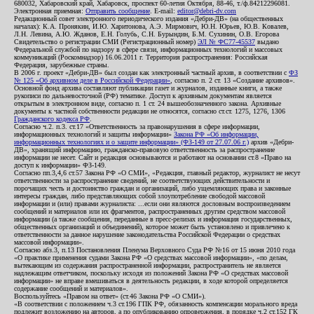
680032, Хабаровский край, Хабаровск, проспект 60-летия Октября, 88-46, т./ф.84212296081.
Электронная приемная:
Отправить сообщение
. E-mail:
editor@debri-dv.com
Редакционный совет электронного периодического издания «Дебри-ДВ» (на общественных
началах): К.А. Пронякин, И.Ю. Харитонова, А.Э. Мирмович, Ю.Н. Юрьев, Ю.В. Ковалев,
Л.Н. Левина, А.Ю. Жданов, Е.Н. Голубь, С.Н. Бурындин, Б.М. Сухинин, О.В. Егорова
Свидетельство о регистрации СМИ (Регистрационный номер)
ЭЛ № ФС77-45537
выдано
Федеральной службой по надзору в сфере связи, информационных технологий и массовых
коммуникаций (Роскомнадзор) 16.06.2011 г. Территория распространения: Российская
Федерация, зарубежные страны.
В 2006 г. проект «Дебри-ДВ» был создан как электронный частный архив, в соответствии с
ФЗ
№ 125 «Об архивном деле в Российской Федерации»
, согласно п. 2 ст. 13 «Создание архивов».
Основной фонд архива составляют публикации газет и журналов, изданные книги, а также
рукописи по дальневосточной (РФ) тематике. Доступ к архивным документам является
открытым в электронном виде, согласно п. 1 ст. 24 вышеобозначенного закона. Архивные
документы к частной собственности редакции не относятся, согласно ст.ст. 1275, 1276, 1306
Гражданского кодекса РФ
.
Согласно ч.2. п.3. ст.17 «Ответственность за правонарушения в сфере информации,
информационных технологий и защиты информации»
Закона РФ «Об информации,
информационных технологиях и о защите информации» (ФЗ-149 от 27.07.06 г.)
архив «Дебри-
ДВ», хранящий информацию, гражданско-правовую ответственность за распространение
информации не несет. Сайт и редакция основываются и работают на основании ст.8 «Право на
доступ к информации» ФЗ-149.
Согласно пп.3,4,6 ст.57 Закона РФ «О СМИ», «Редакция, главный редактор, журналист не несут
ответственности за распространение сведений, не соответствующих действительности и
порочащих честь и достоинство граждан и организаций, либо ущемляющих права и законные
интересы граждан, либо представляющих собой злоупотребление свободой массовой
информации и (или) правами журналиста: ...если они являются дословным воспроизведением
сообщений и материалов или их фрагментов, распространенных другим средством массовой
информации (а также сообщения, переданные в пресс-релизах и информация государственных,
общественных организаций и объединений), которое может быть установлено и привлечено к
ответственности за данное нарушение законодательства Российской Федерации о средствах
массовой информации».
Согласно абз.3, п.13 Постановления Пленума Верховного Суда РФ №16 от 15 июня 2010 года
«О практике применения судами Закона РФ «О средствах массовой информации», «по делам,
вытекающим из содержания распространенной информации, распространитель не является
надлежащим ответчиком, поскольку исходя из положений Закона РФ «О средствах массовой
информации» не вправе вмешиваться в деятельность редакции, в ходе которой определяется
содержание сообщений и материалов».
Воспользуйтесь «Правом на ответ» (ст.46 Закона РФ «О СМИ»).
«В соответствии с положением ч.3 ст.196 ГПК РФ, обязанность компенсации морального вреда
подлежит возложению на авторов, а по опубликованию опровержения, в порядке ч.2 ст.152 ГК