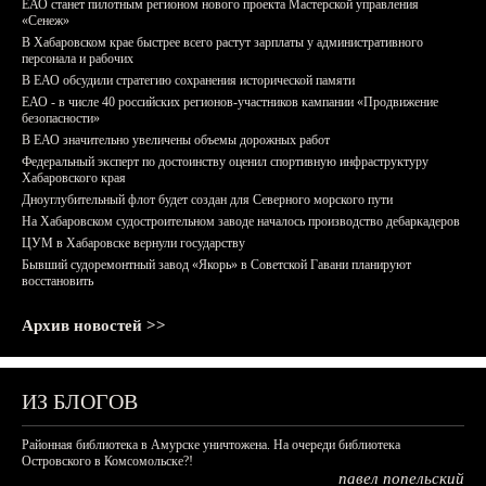
ЕАО станет пилотным регионом нового проекта Мастерской управления
«Сенеж»
В Хабаровском крае быстрее всего растут зарплаты у административного
персонала и рабочих
В ЕАО обсудили стратегию сохранения исторической памяти
ЕАО - в числе 40 российских регионов-участников кампании «Продвижение
безопасности»
В ЕАО значительно увеличены объемы дорожных работ
Федеральный эксперт по достоинству оценил спортивную инфраструктуру
Хабаровского края
Дноуглубительный флот будет создан для Северного морского пути
На Хабаровском судостроительном заводе началось производство дебаркадеров
ЦУМ в Хабаровске вернули государству
Бывший судоремонтный завод «Якорь» в Советской Гавани планируют
восстановить
Архив новостей >>
ИЗ БЛОГОВ
Районная библиотека в Амурске уничтожена. На очереди библиотека
Островского в Комсомольске?!
павел попельский