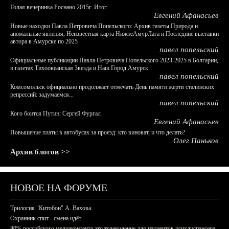
Голая вечеринка Роснано 2015г. Итог.
Евгений Афанасьев
Новые находки Павла Петровича Попельского: Архив газеты Природа и
аномальные явления, Неизвестная карта НижнеАмурЛага и Последние выставки
автора в Амурске по 2025
павел попельский
Официальные публикации Павла Петровича Попельского 2023-2025 в Болгарии,
в газетах Тихоокеанская Звезда и Наш Город Амурск
павел попельский
Комсомольск официально продолжает отмечать День памяти жертв сталинских
репрессий: задумаемся...
павел попельский
Кого боится Путин: Сергей Фургал
Евгений Афанасьев
Повышение платы в автобусах за проезд: кто виноват, и что делать?
Олег Паньков
Архив блогов >>
НОВОЕ НА ФОРУМЕ
Трилогия "Китобои" А. Вахова.
Охранник спит - смена идёт
80% российского медиаконтента это телевидение для пациентов психдиспансера