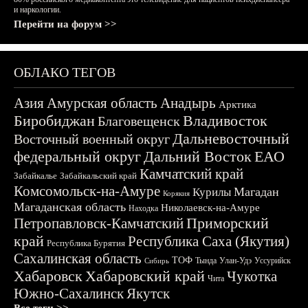
и наркологии.
Перейти на форум >>
ОБЛАКО ТЕГОВ
Азия
Амурская область
Анадырь
Арктика
Биробиджан
Владивосток
Благовещенск
Дальневосточный
Восточный военный округ
федеральный округ
Дальний Восток
ЕАО
Камчатский край
Забайкалье
Забайкальский край
Комсомольск-на-Амуре
Магадан
Курилы
Корякия
Магаданская область
Николаевск-на-Амуре
Находка
Приморский
Петропавловск-Камчатский
край
Республика Саха (Якутия)
Республика Бурятия
Сахалинская область
ТОФ
Тында
Улан-Удэ
Уссурийск
Сибирь
Хабаровск
Хабаровский край
Чукотка
Чита
Южно-Сахалинск
Якутск