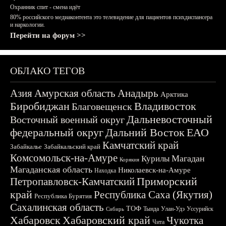
Охранник спит - смена идёт
80% российского медиаконтента это телевидение для пациентов психдиспансера
и наркологии.
Перейти на форум >>
ОБЛАКО ТЕГОВ
Азия
Амурская область
Анадырь
Арктика
Биробиджан
Владивосток
Благовещенск
Дальневосточный
Восточный военный округ
федеральный округ
Дальний Восток
ЕАО
Камчатский край
Забайкалье
Забайкальский край
Комсомольск-на-Амуре
Магадан
Курилы
Корякия
Магаданская область
Николаевск-на-Амуре
Находка
Приморский
Петропавловск-Камчатский
край
Республика Саха (Якутия)
Республика Бурятия
Сахалинская область
ТОФ
Тында
Улан-Удэ
Уссурийск
Сибирь
Хабаровск
Хабаровский край
Чукотка
Чита