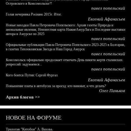
Островского в Комсомольске?!
павел попельский
Голая вечеринка Роснано 2015г. Итог.
Евгений Афанасьев
Новые находки Павла Петровича Попельского: Архив газеты Природа и
аномальные явления, Неизвестная карта НижнеАмурЛага и Последние выставки
автора в Амурске по 2025
павел попельский
Официальные публикации Павла Петровича Попельского 2023-2025 в Болгарии,
в газетах Тихоокеанская Звезда и Наш Город Амурск
павел попельский
Комсомольск официально продолжает отмечать День памяти жертв сталинских
репрессий: задумаемся...
павел попельский
Кого боится Путин: Сергей Фургал
Евгений Афанасьев
Повышение платы в автобусах за проезд: кто виноват, и что делать?
Олег Паньков
Архив блогов >>
НОВОЕ НА ФОРУМЕ
Трилогия "Китобои" А. Вахова.