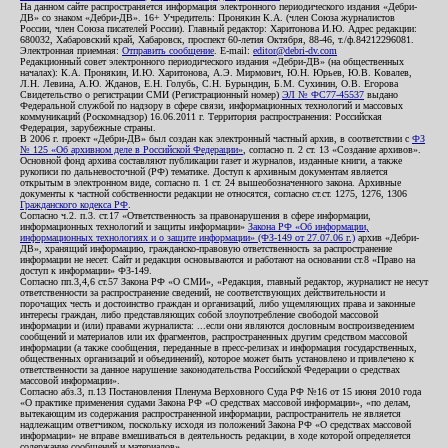
На данном сайте распространяется информация электронного периодического издания «Дебри-
ДВ» со знаком «Дебри-ДВ». 16+ Учредитель: Пронякин К.А. (член Союза журналистов
России, член Союза писателей России). Главный редактор: Харитонова И.Ю. Адрес редакции:
680032, Хабаровский край, Хабаровск, проспект 60-летия Октября, 88-46, т./ф.84212296081.
Электронная приемная:
Отправить сообщение
. E-mail:
editor@debri-dv.com
Редакционный совет электронного периодического издания «Дебри-ДВ» (на общественных
началах): К.А. Пронякин, И.Ю. Харитонова, А.Э. Мирмович, Ю.Н. Юрьев, Ю.В. Ковалев,
Л.Н. Левина, А.Ю. Жданов, Е.Н. Голубь, С.Н. Бурындин, Б.М. Сухинин, О.В. Егорова
Свидетельство о регистрации СМИ (Регистрационный номер)
ЭЛ № ФС77-45537
выдано
Федеральной службой по надзору в сфере связи, информационных технологий и массовых
коммуникаций (Роскомнадзор) 16.06.2011 г. Территория распространения: Российская
Федерация, зарубежные страны.
В 2006 г. проект «Дебри-ДВ» был создан как электронный частный архив, в соответствии с
ФЗ
№ 125 «Об архивном деле в Российской Федерации»
, согласно п. 2 ст. 13 «Создание архивов».
Основной фонд архива составляют публикации газет и журналов, изданные книги, а также
рукописи по дальневосточной (РФ) тематике. Доступ к архивным документам является
открытым в электронном виде, согласно п. 1 ст. 24 вышеобозначенного закона. Архивные
документы к частной собственности редакции не относятся, согласно ст.ст. 1275, 1276, 1306
Гражданского кодекса РФ
.
Согласно ч.2. п.3. ст.17 «Ответственность за правонарушения в сфере информации,
информационных технологий и защиты информации»
Закона РФ «Об информации,
информационных технологиях и о защите информации» (ФЗ-149 от 27.07.06 г.)
архив «Дебри-
ДВ», хранящий информацию, гражданско-правовую ответственность за распространение
информации не несет. Сайт и редакция основываются и работают на основании ст.8 «Право на
доступ к информации» ФЗ-149.
Согласно пп.3,4,6 ст.57 Закона РФ «О СМИ», «Редакция, главный редактор, журналист не несут
ответственности за распространение сведений, не соответствующих действительности и
порочащих честь и достоинство граждан и организаций, либо ущемляющих права и законные
интересы граждан, либо представляющих собой злоупотребление свободой массовой
информации и (или) правами журналиста: ...если они являются дословным воспроизведением
сообщений и материалов или их фрагментов, распространенных другим средством массовой
информации (а также сообщения, переданные в пресс-релизах и информация государственных,
общественных организаций и объединений), которое может быть установлено и привлечено к
ответственности за данное нарушение законодательства Российской Федерации о средствах
массовой информации».
Согласно абз.3, п.13 Постановления Пленума Верховного Суда РФ №16 от 15 июня 2010 года
«О практике применения судами Закона РФ «О средствах массовой информации», «по делам,
вытекающим из содержания распространенной информации, распространитель не является
надлежащим ответчиком, поскольку исходя из положений Закона РФ «О средствах массовой
информации» не вправе вмешиваться в деятельность редакции, в ходе которой определяется
содержание сообщений и материалов».