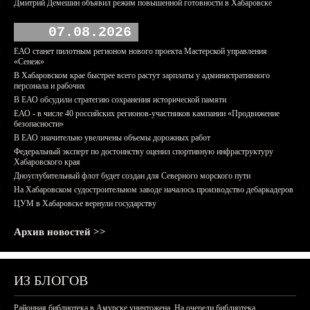
Дмитрий Демешин объявил режим повышенной готовности в Хабаровске
07.08.2026
ЕАО станет пилотным регионом нового проекта Мастерской управления
«Сенеж»
В Хабаровском крае быстрее всего растут зарплаты у административного
персонала и рабочих
В ЕАО обсудили стратегию сохранения исторической памяти
ЕАО - в числе 40 российских регионов-участников кампании «Продвижение
безопасности»
В ЕАО значительно увеличены объемы дорожных работ
Федеральный эксперт по достоинству оценил спортивную инфраструктуру
Хабаровского края
Дноуглубительный флот будет создан для Северного морского пути
На Хабаровском судостроительном заводе началось производство дебаркадеров
ЦУМ в Хабаровске вернули государству
Архив новостей >>
ИЗ БЛОГОВ
Районная библиотека в Амурске уничтожена. На очереди библиотека