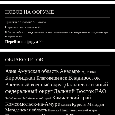
НОВОЕ НА ФОРУМЕ
Трилогия "Китобои" А. Вахова.
Охранник спит - смена идёт
80% российского медиаконтента это телевидение для пациентов психдиспансера
и наркологии.
Перейти на форум >>
ОБЛАКО ТЕГОВ
Азия
Амурская область
Анадырь
Арктика
Биробиджан
Владивосток
Благовещенск
Дальневосточный
Восточный военный округ
федеральный округ
Дальний Восток
ЕАО
Камчатский край
Забайкалье
Забайкальский край
Комсомольск-на-Амуре
Магадан
Курилы
Корякия
Магаданская область
Николаевск-на-Амуре
Находка