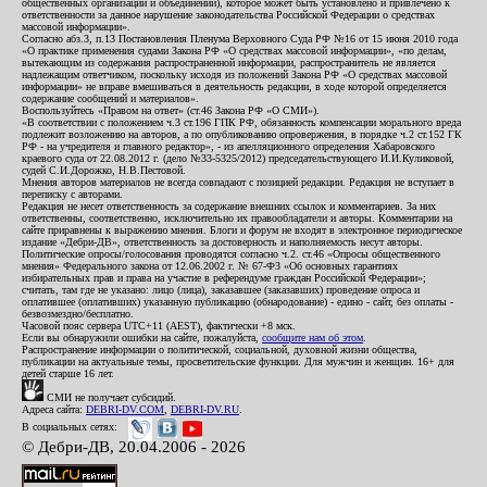
общественных организаций и объединений), которое может быть установлено и привлечено к
ответственности за данное нарушение законодательства Российской Федерации о средствах
массовой информации».
Согласно абз.3, п.13 Постановления Пленума Верховного Суда РФ №16 от 15 июня 2010 года
«О практике применения судами Закона РФ «О средствах массовой информации», «по делам,
вытекающим из содержания распространенной информации, распространитель не является
надлежащим ответчиком, поскольку исходя из положений Закона РФ «О средствах массовой
информации» не вправе вмешиваться в деятельность редакции, в ходе которой определяется
содержание сообщений и материалов».
Воспользуйтесь «Правом на ответ» (ст.46 Закона РФ «О СМИ»).
«В соответствии с положением ч.3 ст.196 ГПК РФ, обязанность компенсации морального вреда
подлежит возложению на авторов, а по опубликованию опровержения, в порядке ч.2 ст.152 ГК
РФ - на учредителя и главного редактор», - из апелляционного определения Хабаровского
краевого суда от 22.08.2012 г. (дело №33-5325/2012) председательствующего И.И.Куликовой,
судей С.И.Дорожко, Н.В.Пестовой.
Мнения авторов материалов не всегда совпадают с позицией редакции. Редакция не вступает в
переписку с авторами.
Редакция не несет ответственность за содержание внешних ссылок и комментариев. За них
ответственны, соответственно, исключительно их правообладатели и авторы. Комментарии на
сайте приравнены к выражению мнения. Блоги и форум не входят в электронное периодическое
издание «Дебри-ДВ», ответственность за достоверность и наполняемость несут авторы.
Политические опросы/голосования проводятся согласно ч.2. ст.46 «Опросы общественного
мнения» Федерального закона от 12.06.2002 г. № 67-ФЗ «Об основных гарантиях
избирательных прав и права на участие в референдуме граждан Российской Федерации»;
считать, там где не указано: лицо (лица), заказавшее (заказавших) проведение опроса и
оплатившее (оплативших) указанную публикацию (обнародование) - едино - сайт, без оплаты -
безвозмездно/бесплатно.
Часовой пояс сервера UTC+11 (AEST), фактически +8 мск.
Если вы обнаружили ошибки на сайте, пожалуйста,
сообщите нам об этом
.
Распространение информации о политической, социальной, духовной жизни общества,
публикации на актуальные темы, просветительские функции. Для мужчин и женщин. 16+ для
детей старше 16 лет.
СМИ не получает субсидий.
Адреса сайта:
DEBRI-DV.COM
,
DEBRI-DV.RU
.
В социальных сетях:
© Дебри-ДВ, 20.04.2006 - 2026