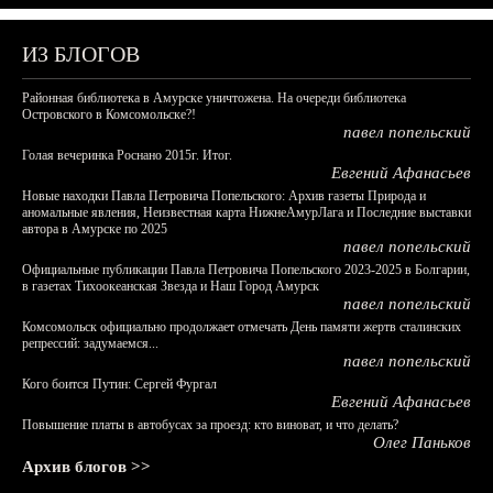
ИЗ БЛОГОВ
Районная библиотека в Амурске уничтожена. На очереди библиотека
Островского в Комсомольске?!
павел попельский
Голая вечеринка Роснано 2015г. Итог.
Евгений Афанасьев
Новые находки Павла Петровича Попельского: Архив газеты Природа и
аномальные явления, Неизвестная карта НижнеАмурЛага и Последние выставки
автора в Амурске по 2025
павел попельский
Официальные публикации Павла Петровича Попельского 2023-2025 в Болгарии,
в газетах Тихоокеанская Звезда и Наш Город Амурск
павел попельский
Комсомольск официально продолжает отмечать День памяти жертв сталинских
репрессий: задумаемся...
павел попельский
Кого боится Путин: Сергей Фургал
Евгений Афанасьев
Повышение платы в автобусах за проезд: кто виноват, и что делать?
Олег Паньков
Архив блогов >>