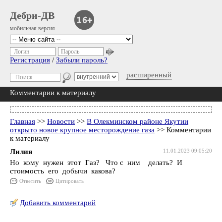
Дебри-ДВ
мобильная версия
Логин
Пароль
Регистрация
/
Забыли пароль?
расширенный
Комментарии к материалу
Главная
>>
Новости
>>
В Олекминском районе Якутии
открыто новое крупное месторождение газа
>> Комментарии
к материалу
Лилия
11.01.2023 09:05:20
Но кому нужен этот Газ? Что с ним делать? И
стоимость его добычи какова?
Ответить
Цитировать
Добавить комментарий