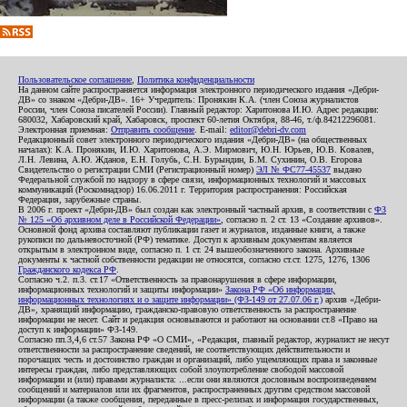
Пользовательское соглашение
,
Политика конфиденциальности
На данном сайте распространяется информация электронного периодического издания «Дебри-
ДВ» со знаком «Дебри-ДВ». 16+ Учредитель: Пронякин К.А. (член Союза журналистов
России, член Союза писателей России). Главный редактор: Харитонова И.Ю. Адрес редакции:
680032, Хабаровский край, Хабаровск, проспект 60-летия Октября, 88-46, т./ф.84212296081.
Электронная приемная:
Отправить сообщение
. E-mail:
editor@debri-dv.com
Редакционный совет электронного периодического издания «Дебри-ДВ» (на общественных
началах): К.А. Пронякин, И.Ю. Харитонова, А.Э. Мирмович, Ю.Н. Юрьев, Ю.В. Ковалев,
Л.Н. Левина, А.Ю. Жданов, Е.Н. Голубь, С.Н. Бурындин, Б.М. Сухинин, О.В. Егорова
Свидетельство о регистрации СМИ (Регистрационный номер)
ЭЛ № ФС77-45537
выдано
Федеральной службой по надзору в сфере связи, информационных технологий и массовых
коммуникаций (Роскомнадзор) 16.06.2011 г. Территория распространения: Российская
Федерация, зарубежные страны.
В 2006 г. проект «Дебри-ДВ» был создан как электронный частный архив, в соответствии с
ФЗ
№ 125 «Об архивном деле в Российской Федерации»
, согласно п. 2 ст. 13 «Создание архивов».
Основной фонд архива составляют публикации газет и журналов, изданные книги, а также
рукописи по дальневосточной (РФ) тематике. Доступ к архивным документам является
открытым в электронном виде, согласно п. 1 ст. 24 вышеобозначенного закона. Архивные
документы к частной собственности редакции не относятся, согласно ст.ст. 1275, 1276, 1306
Гражданского кодекса РФ
.
Согласно ч.2. п.3. ст.17 «Ответственность за правонарушения в сфере информации,
информационных технологий и защиты информации»
Закона РФ «Об информации,
информационных технологиях и о защите информации» (ФЗ-149 от 27.07.06 г.)
архив «Дебри-
ДВ», хранящий информацию, гражданско-правовую ответственность за распространение
информации не несет. Сайт и редакция основываются и работают на основании ст.8 «Право на
доступ к информации» ФЗ-149.
Согласно пп.3,4,6 ст.57 Закона РФ «О СМИ», «Редакция, главный редактор, журналист не несут
ответственности за распространение сведений, не соответствующих действительности и
порочащих честь и достоинство граждан и организаций, либо ущемляющих права и законные
интересы граждан, либо представляющих собой злоупотребление свободой массовой
информации и (или) правами журналиста: ...если они являются дословным воспроизведением
сообщений и материалов или их фрагментов, распространенных другим средством массовой
информации (а также сообщения, переданные в пресс-релизах и информация государственных,