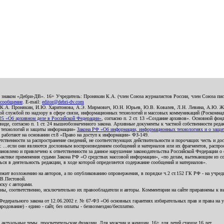
о знаком «Дебри-ДВ». 16+ Учредитель: Пронякин К.А. (член Союза журналистов России, член Союза писа
 сообщение
. E-mail:
editor@debri-dv.com
): К.А. Пронякин, И.Ю. Харитонова, А.Э. Мирмович, Ю.Н. Юрьев, Ю.В. Ковалев, Л.Н. Левина, А.Ю. Ж
 службой по надзору в сфере связи, информационных технологий и массовых коммуникаций (Роскомнадзо
5 «Об архивном деле в Российской Федерации»
, согласно п. 2 ст. 13 «Создание архивов». Основной фон
е, согласно п. 1 ст. 24 вышеобозначенного закона. Архивные документы к частной собственности редакци
ых технологий и защиты информации»
Закона РФ «Об информации, информационных технологиях и о защите
и работают на основании ст.8 «Право на доступ к информации» ФЗ-149.
етственности за распространение сведений, не соответствующих действительности и порочащих честь и д
 ...если они являются дословным воспроизведением сообщений и материалов или их фрагментов, распро
новлено и привлечено к ответственности за данное нарушение законодательства Российской Федерации о
актике применения судами Закона РФ «О средствах массовой информации», «по делам, вытекающим из со
ся в деятельность редакции, в ходе которой определяется содержание сообщений и материалов».
жит возложению на авторов, а по опубликованию опровержения, в порядке ч.2 ст.152 ГК РФ - на учредит
.В.Пестовой.
ску с авторами.
енны, соответственно, исключительно их правообладатели и авторы. Комментарии на сайте приравнены к
дерального закона от 12.06.2002 г. № 67-ФЗ «Об основных гарантиях избирательных прав и права на уча
дование) - едино - сайт, без оплаты - безвозмездно/бесплатно.
 актуальные темы, просветительские функции. Для мужчин и женщин. 16+ для детей старше 16 лет.