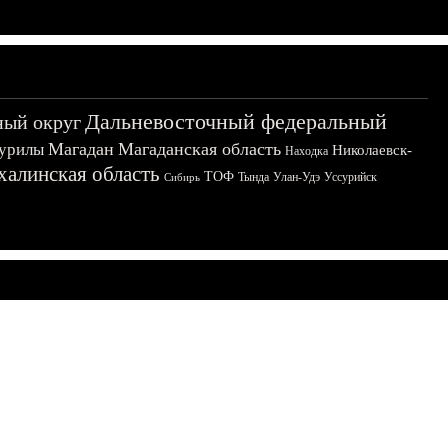
Дальневосточный федеральный
ный округ
Магадан
Магаданская область
урилы
Николаевск-
Находка
халинская область
ТОФ
Тында
Улан-Удэ
Уссурийск
Сибирь