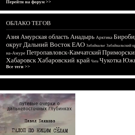
Перейти на форум >>
ОБЛАКО ТЕГОВ
Бироби
Азия
Амурская область
Анадырь
Арктика
округ
Дальний Восток
ЕАО
Забайкалье
Забайкальский к
Приморски
Петропавловск-Камчатский
на-Амуре
Хабаровск
Хабаровский край
Чукотка
Южн
Чита
Все теги >>