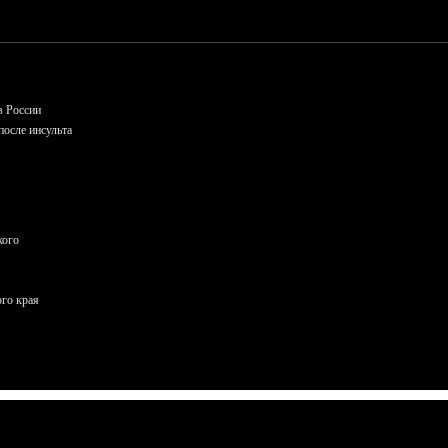
в России
осле инсульта
кого
ого края