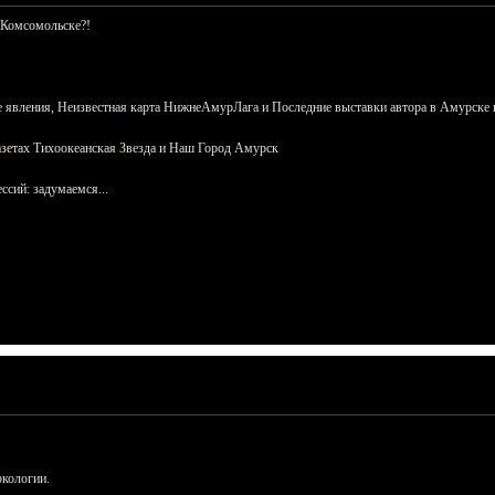
 Комсомольске?!
 явления, Неизвестная карта НижнеАмурЛага и Последние выставки автора в Амурске 
азетах Тихоокеанская Звезда и Наш Город Амурск
сий: задумаемся...
ркологии.