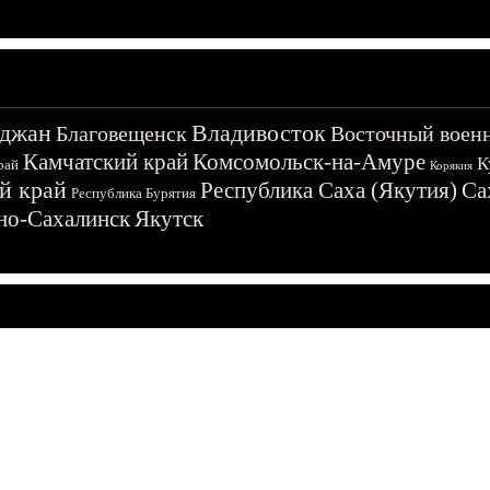
джан
Владивосток
Благовещенск
Восточный воен
Камчатский край
Комсомольск-на-Амуре
К
рай
Корякия
й край
Республика Саха (Якутия)
Са
Республика Бурятия
о-Сахалинск
Якутск