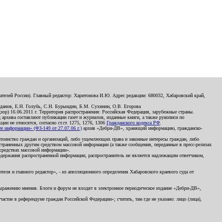
телей России). Главный редактор: Харитонова И.Ю. Адрес редакции: 680032, Хабаровский край,
данов, Е.Н. Голубь, С.Н. Бурындин, Б.М. Сухинин, О.В. Егорова
р) 16.06.2011 г. Территория распространения: Российская Федерация, зарубежные страны.
д архива составляют публикации газет и журналов, изданные книги, а также рукописи по
и не относятся, согласно ст.ст. 1275, 1276, 1306
Гражданского кодекса РФ
.
 информации» (ФЗ-149 от 27.07.06 г.)
архив «Дебри-ДВ», хранящий информацию, гражданско-
остоинство граждан и организаций, либо ущемляющих права и законные интересы граждан, либо
страненных другим средством массовой информации (а также сообщения, переданные в пресс-релизах
 средствах массовой информации».
держания распространенной информации, распространитель не является надлежащим ответчиком,
еля и главного редактор», - из апелляционного определения Хабаровского краевого суда от
 выражению мнения. Блоги и форум не входят в электронное периодическое издание «Дебри-ДВ»,
стие в референдуме граждан Российской Федерации»; считать, там где не указано: лицо (лица),