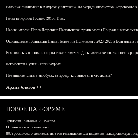
Районная библиотека в Амурске уничтожена. На очереди библиотека Островского в
Голая вечеринка Роснано 2015г. Итог.
Новые находки Павла Петровича Попельского: Архив газеты Природа и аномальные
Официальные публикации Павла Петровича Попельского 2023-2025 в Болгарии, в г
Комсомольск официально продолжает отмечать День памяти жертв сталинских репрес
Кого боится Путин: Сергей Фургал
Повышение платы в автобусах за проезд: кто виноват, и что делать?
Архив блогов >>
НОВОЕ НА ФОРУМЕ
Трилогия "Китобои" А. Вахова.
Охранник спит - смена идёт
80% российского медиаконтента это телевидение для пациентов психдиспансера и на