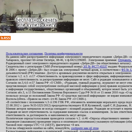
Пользовательское соглашение
,
Политика конфиденциальности
На данном сайте распространяется информация электронного периодического издания «Дебри-ДВ» с
Хабаровск, проспект 60-летия Октября, 88-46, т./ф.84212296081. Электронная приемная:
Отправить
Редакционный совет электронного периодического издания «Дебри-ДВ» (на общественных началах
Свидетельство о регистрации СМИ (Регистрационный номер)
ЭЛ № ФС77-45537
выдано Федеральной
В 2006 г. проект «Дебри-ДВ» был создан как электронный частный архив, в соответствии с
ФЗ № 12
дальневосточной (РФ) тематике. Доступ к архивным документам является открытым в электронном вид
Согласно ч.2. п.3. ст.17 «Ответственность за правонарушения в сфере информации, информационн
правовую ответственность за распространение информации не несет. Сайт и редакция основываются 
Согласно пп.3,4,6 ст.57 Закона РФ «О СМИ», «Редакция, главный редактор, журналист не несут отв
представляющих собой злоупотребление свободой массовой информации и (или) правами журналиста:
и информация государственных, общественных организаций и объединений), которое может быть уста
Согласно абз.3, п.13 Постановления Пленума Верховного Суда РФ №16 от 15 июня 2010 года «О пр
поскольку исходя из положений Закона РФ «О средствах массовой информации» не вправе вмешивать
Воспользуйтесь «Правом на ответ» (ст.46 Закона РФ «О СМИ»).
«В соответствии с положением ч.3 ст.196 ГПК РФ, обязанность компенсации морального вреда подле
22.08.2012 г. (дело №33-5325/2012) председательствующего И.И.Куликовой, судей С.И.Дорожко, Н
Мнения авторов материалов не всегда совпадают с позицией редакции. Редакция не вступает в перепи
Редакция не несет ответственность за содержание внешних ссылок и комментариев. За них ответств
ответственность за достоверность и наполняемость несут авторы.
Политические опросы/голосования проводятся согласно ч.2. ст.46 «Опросы общественного мнения» Фе
заказавшее (заказавших) проведение опроса и оплатившее (оплативших) указанную публикацию (обнаро
Часовой пояс сервера UTC+11 (AEST), фактически +8 мск.
Если вы обнаружили ошибки на сайте, пожалуйста,
сообщите нам об этом
.
Распространение информации о политической, социальной, духовной жизни общества, публикации на