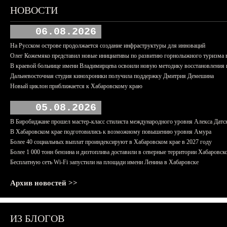
НОВОСТИ
06.08.2026
На Русском острове продолжается создание инфраструктуры для инноваций
Олег Кожемяко представил новые инициативы по развитию горнолыжного туризма 
В краевой больнице имени Владимирцева освоили новую методику восстановления п
Дальневосточная студия кинохроники получила поддержку Дмитрия Демешина
Новый циклон приближается к Хабаровскому краю
05.08.2026
В Биробиджане прошел мастер-класс стилиста международного уровня Алекса Датс
В Хабаровском крае подготовились к возможному повышению уровня Амура
Более 40 социальных выплат проиндексируют в Хабаровском крае в 2027 году
Более 1 000 тонн бензина и дизтоплива доставили в северные территории Хабаровск
Бесплатную сеть Wi-Fi запустили на площади имени Ленина в Хабаровске
Архив новостей >>
ИЗ БЛОГОВ