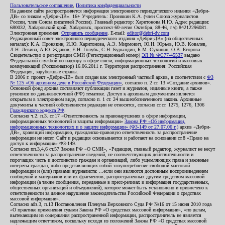
Пользовательское соглашение
,
Политика конфиденциальности
На данном сайте распространяется информация электронного периодического издания «Дебри-
ДВ» со знаком «Дебри-ДВ». 16+ Учредитель: Пронякин К.А. (член Союза журналистов
России, член Союза писателей России). Главный редактор: Харитонова И.Ю. Адрес редакции:
680032, Хабаровский край, Хабаровск, проспект 60-летия Октября, 88-46, т./ф.84212296081.
Электронная приемная:
Отправить сообщение
. E-mail:
editor@debri-dv.com
Редакционный совет электронного периодического издания «Дебри-ДВ» (на общественных
началах): К.А. Пронякин, И.Ю. Харитонова, А.Э. Мирмович, Ю.Н. Юрьев, Ю.В. Ковалев,
Л.Н. Левина, А.Ю. Жданов, Е.Н. Голубь, С.Н. Бурындин, Б.М. Сухинин, О.В. Егорова
Свидетельство о регистрации СМИ (Регистрационный номер)
ЭЛ № ФС77-45537
выдано
Федеральной службой по надзору в сфере связи, информационных технологий и массовых
коммуникаций (Роскомнадзор) 16.06.2011 г. Территория распространения: Российская
Федерация, зарубежные страны.
В 2006 г. проект «Дебри-ДВ» был создан как электронный частный архив, в соответствии с
ФЗ
№ 125 «Об архивном деле в Российской Федерации»
, согласно п. 2 ст. 13 «Создание архивов».
Основной фонд архива составляют публикации газет и журналов, изданные книги, а также
рукописи по дальневосточной (РФ) тематике. Доступ к архивным документам является
открытым в электронном виде, согласно п. 1 ст. 24 вышеобозначенного закона. Архивные
документы к частной собственности редакции не относятся, согласно ст.ст. 1275, 1276, 1306
Гражданского кодекса РФ
.
Согласно ч.2. п.3. ст.17 «Ответственность за правонарушения в сфере информации,
информационных технологий и защиты информации»
Закона РФ «Об информации,
информационных технологиях и о защите информации» (ФЗ-149 от 27.07.06 г.)
архив «Дебри-
ДВ», хранящий информацию, гражданско-правовую ответственность за распространение
информации не несет. Сайт и редакция основываются и работают на основании ст.8 «Право на
доступ к информации» ФЗ-149.
Согласно пп.3,4,6 ст.57 Закона РФ «О СМИ», «Редакция, главный редактор, журналист не несут
ответственности за распространение сведений, не соответствующих действительности и
порочащих честь и достоинство граждан и организаций, либо ущемляющих права и законные
интересы граждан, либо представляющих собой злоупотребление свободой массовой
информации и (или) правами журналиста: ...если они являются дословным воспроизведением
сообщений и материалов или их фрагментов, распространенных другим средством массовой
информации (а также сообщения, переданные в пресс-релизах и информация государственных,
общественных организаций и объединений), которое может быть установлено и привлечено к
ответственности за данное нарушение законодательства Российской Федерации о средствах
массовой информации».
Согласно абз.3, п.13 Постановления Пленума Верховного Суда РФ №16 от 15 июня 2010 года
«О практике применения судами Закона РФ «О средствах массовой информации», «по делам,
вытекающим из содержания распространенной информации, распространитель не является
надлежащим ответчиком, поскольку исходя из положений Закона РФ «О средствах массовой