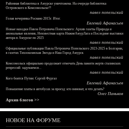
Районная библиотека в Амурске уничтожена. На очереди библиотека
Островского в Комсомольске?!
павел попельский
Голая вечеринка Роснано 2015г. Итог.
Евгений Афанасьев
Новые находки Павла Петровича Попельского: Архив газеты Природа и
аномальные явления, Неизвестная карта НижнеАмурЛага и Последние выставки
автора в Амурске по 2025
павел попельский
Официальные публикации Павла Петровича Попельского 2023-2025 в Болгарии,
в газетах Тихоокеанская Звезда и Наш Город Амурск
павел попельский
Комсомольск официально продолжает отмечать День памяти жертв сталинских
репрессий: задумаемся...
павел попельский
Кого боится Путин: Сергей Фургал
Евгений Афанасьев
Повышение платы в автобусах за проезд: кто виноват, и что делать?
Олег Паньков
Архив блогов >>
НОВОЕ НА ФОРУМЕ