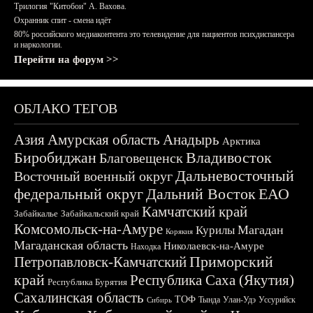
Трилогия "Китобои" А. Вахова.
Охранник спит - смена идёт
80% российского медиаконтента это телевидение для пациентов психдиспансера
и наркологии.
Перейти на форум >>
ОБЛАКО ТЕГОВ
Азия
Амурская область
Анадырь
Арктика
Биробиджан
Владивосток
Благовещенск
Дальневосточный
Восточный военный округ
федеральный округ
Дальний Восток
ЕАО
Камчатский край
Забайкалье
Забайкальский край
Комсомольск-на-Амуре
Магадан
Курилы
Корякия
Магаданская область
Николаевск-на-Амуре
Находка
Приморский
Петропавловск-Камчатский
край
Республика Саха (Якутия)
Республика Бурятия
Сахалинская область
ТОФ
Тында
Улан-Удэ
Уссурийск
Сибирь