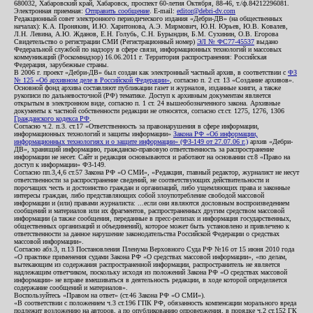
680032, Хабаровский край, Хабаровск, проспект 60-летия Октября, 88-46, т./ф.84212296081.
Электронная приемная:
Отправить сообщение
. E-mail:
editor@debri-dv.com
Редакционный совет электронного периодического издания «Дебри-ДВ» (на общественных
началах): К.А. Пронякин, И.Ю. Харитонова, А.Э. Мирмович, Ю.Н. Юрьев, Ю.В. Ковалев,
Л.Н. Левина, А.Ю. Жданов, Е.Н. Голубь, С.Н. Бурындин, Б.М. Сухинин, О.В. Егорова
Свидетельство о регистрации СМИ (Регистрационный номер)
ЭЛ № ФС77-45537
выдано
Федеральной службой по надзору в сфере связи, информационных технологий и массовых
коммуникаций (Роскомнадзор) 16.06.2011 г. Территория распространения: Российская
Федерация, зарубежные страны.
В 2006 г. проект «Дебри-ДВ» был создан как электронный частный архив, в соответствии с
ФЗ
№ 125 «Об архивном деле в Российской Федерации»
, согласно п. 2 ст. 13 «Создание архивов».
Основной фонд архива составляют публикации газет и журналов, изданные книги, а также
рукописи по дальневосточной (РФ) тематике. Доступ к архивным документам является
открытым в электронном виде, согласно п. 1 ст. 24 вышеобозначенного закона. Архивные
документы к частной собственности редакции не относятся, согласно ст.ст. 1275, 1276, 1306
Гражданского кодекса РФ
.
Согласно ч.2. п.3. ст.17 «Ответственность за правонарушения в сфере информации,
информационных технологий и защиты информации»
Закона РФ «Об информации,
информационных технологиях и о защите информации» (ФЗ-149 от 27.07.06 г.)
архив «Дебри-
ДВ», хранящий информацию, гражданско-правовую ответственность за распространение
информации не несет. Сайт и редакция основываются и работают на основании ст.8 «Право на
доступ к информации» ФЗ-149.
Согласно пп.3,4,6 ст.57 Закона РФ «О СМИ», «Редакция, главный редактор, журналист не несут
ответственности за распространение сведений, не соответствующих действительности и
порочащих честь и достоинство граждан и организаций, либо ущемляющих права и законные
интересы граждан, либо представляющих собой злоупотребление свободой массовой
информации и (или) правами журналиста: ...если они являются дословным воспроизведением
сообщений и материалов или их фрагментов, распространенных другим средством массовой
информации (а также сообщения, переданные в пресс-релизах и информация государственных,
общественных организаций и объединений), которое может быть установлено и привлечено к
ответственности за данное нарушение законодательства Российской Федерации о средствах
массовой информации».
Согласно абз.3, п.13 Постановления Пленума Верховного Суда РФ №16 от 15 июня 2010 года
«О практике применения судами Закона РФ «О средствах массовой информации», «по делам,
вытекающим из содержания распространенной информации, распространитель не является
надлежащим ответчиком, поскольку исходя из положений Закона РФ «О средствах массовой
информации» не вправе вмешиваться в деятельность редакции, в ходе которой определяется
содержание сообщений и материалов».
Воспользуйтесь «Правом на ответ» (ст.46 Закона РФ «О СМИ»).
«В соответствии с положением ч.3 ст.196 ГПК РФ, обязанность компенсации морального вреда
подлежит возложению на авторов, а по опубликованию опровержения, в порядке ч.2 ст.152 ГК