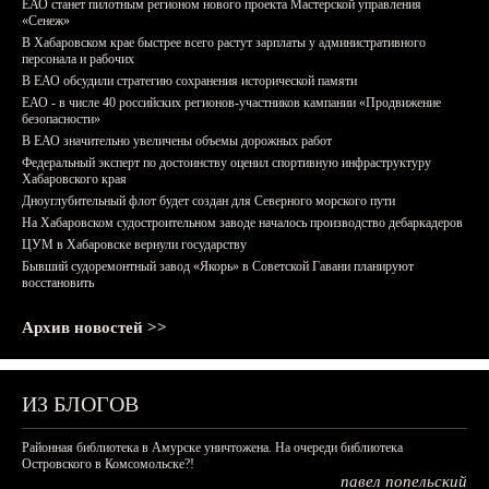
ЕАО станет пилотным регионом нового проекта Мастерской управления
«Сенеж»
В Хабаровском крае быстрее всего растут зарплаты у административного
персонала и рабочих
В ЕАО обсудили стратегию сохранения исторической памяти
ЕАО - в числе 40 российских регионов-участников кампании «Продвижение
безопасности»
В ЕАО значительно увеличены объемы дорожных работ
Федеральный эксперт по достоинству оценил спортивную инфраструктуру
Хабаровского края
Дноуглубительный флот будет создан для Северного морского пути
На Хабаровском судостроительном заводе началось производство дебаркадеров
ЦУМ в Хабаровске вернули государству
Бывший судоремонтный завод «Якорь» в Советской Гавани планируют
восстановить
Архив новостей >>
ИЗ БЛОГОВ
Районная библиотека в Амурске уничтожена. На очереди библиотека
Островского в Комсомольске?!
павел попельский