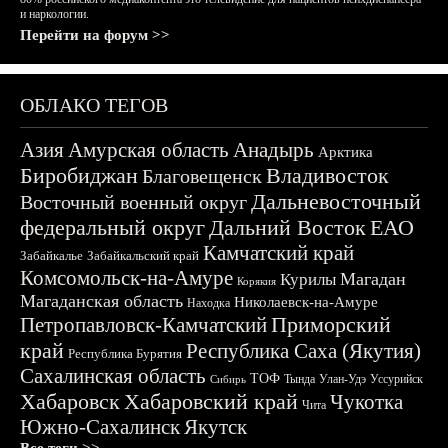
и наркологии.
Перейти на форум >>
ОБЛАКО ТЕГОВ
Азия
Амурская область
Анадырь
Арктика
Биробиджан
Владивосток
Благовещенск
Дальневосточный
Восточный военный округ
федеральный округ
Дальний Восток
ЕАО
Камчатский край
Забайкалье
Забайкальский край
Комсомольск-на-Амуре
Магадан
Курилы
Корякия
Магаданская область
Николаевск-на-Амуре
Находка
Приморский
Петропавловск-Камчатский
край
Республика Саха (Якутия)
Республика Бурятия
Сахалинская область
ТОФ
Тында
Улан-Удэ
Уссурийск
Сибирь
Хабаровск
Хабаровский край
Чукотка
Чита
Южно-Сахалинск
Якутск