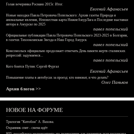
Голая вечеринка Роснано 2015г. Итог.
Евгений Афанасьев
Новые находки Павла Петровича Попельского: Архив газеты Природа и
аномальные явления, Неизвестная карта НижнеАмурЛага и Последние выставки
автора в Амурске по 2025
павел попельский
Официальные публикации Павла Петровича Попельского 2023-2025 в Болгарии,
в газетах Тихоокеанская Звезда и Наш Город Амурск
павел попельский
Комсомольск официально продолжает отмечать День памяти жертв сталинских
репрессий: задумаемся...
павел попельский
Кого боится Путин: Сергей Фургал
Евгений Афанасьев
Повышение платы в автобусах за проезд: кто виноват, и что делать?
Олег Паньков
Архив блогов >>
НОВОЕ НА ФОРУМЕ
Трилогия "Китобои" А. Вахова.
Охранник спит - смена идёт
80% российского медиаконтента это телевидение для пациентов психдиспансера