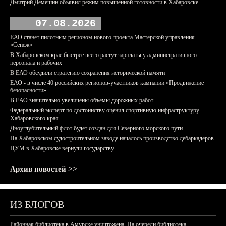
Дмитрий Демешин объявил режим повышенной готовности в Хабаровске
07.08.2026
ЕАО станет пилотным регионом нового проекта Мастерской управления
«Сенеж»
В Хабаровском крае быстрее всего растут зарплаты у административного
персонала и рабочих
В ЕАО обсудили стратегию сохранения исторической памяти
ЕАО - в числе 40 российских регионов-участников кампании «Продвижение
безопасности»
В ЕАО значительно увеличены объемы дорожных работ
Федеральный эксперт по достоинству оценил спортивную инфраструктуру
Хабаровского края
Дноуглубительный флот будет создан для Северного морского пути
На Хабаровском судостроительном заводе началось производство дебаркадеров
ЦУМ в Хабаровске вернули государству
Архив новостей >>
ИЗ БЛОГОВ
Районная библиотека в Амурске уничтожена. На очереди библиотека