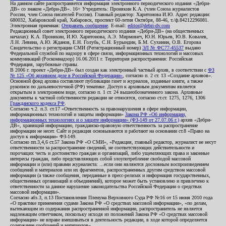
На данном сайте распространяется информация электронного периодического издания «Дебри-
ДВ» со знаком «Дебри-ДВ». 16+ Учредитель: Пронякин К.А. (член Союза журналистов
России, член Союза писателей России). Главный редактор: Харитонова И.Ю. Адрес редакции:
680032, Хабаровский край, Хабаровск, проспект 60-летия Октября, 88-46, т./ф.84212296081.
Электронная приемная:
Отправить сообщение
. E-mail:
editor@debri-dv.com
Редакционный совет электронного периодического издания «Дебри-ДВ» (на общественных
началах): К.А. Пронякин, И.Ю. Харитонова, А.Э. Мирмович, Ю.Н. Юрьев, Ю.В. Ковалев,
Л.Н. Левина, А.Ю. Жданов, Е.Н. Голубь, С.Н. Бурындин, Б.М. Сухинин, О.В. Егорова
Свидетельство о регистрации СМИ (Регистрационный номер)
ЭЛ № ФС77-45537
выдано
Федеральной службой по надзору в сфере связи, информационных технологий и массовых
коммуникаций (Роскомнадзор) 16.06.2011 г. Территория распространения: Российская
Федерация, зарубежные страны.
В 2006 г. проект «Дебри-ДВ» был создан как электронный частный архив, в соответствии с
ФЗ
№ 125 «Об архивном деле в Российской Федерации»
, согласно п. 2 ст. 13 «Создание архивов».
Основной фонд архива составляют публикации газет и журналов, изданные книги, а также
рукописи по дальневосточной (РФ) тематике. Доступ к архивным документам является
открытым в электронном виде, согласно п. 1 ст. 24 вышеобозначенного закона. Архивные
документы к частной собственности редакции не относятся, согласно ст.ст. 1275, 1276, 1306
Гражданского кодекса РФ
.
Согласно ч.2. п.3. ст.17 «Ответственность за правонарушения в сфере информации,
информационных технологий и защиты информации»
Закона РФ «Об информации,
информационных технологиях и о защите информации» (ФЗ-149 от 27.07.06 г.)
архив «Дебри-
ДВ», хранящий информацию, гражданско-правовую ответственность за распространение
информации не несет. Сайт и редакция основываются и работают на основании ст.8 «Право на
доступ к информации» ФЗ-149.
Согласно пп.3,4,6 ст.57 Закона РФ «О СМИ», «Редакция, главный редактор, журналист не несут
ответственности за распространение сведений, не соответствующих действительности и
порочащих честь и достоинство граждан и организаций, либо ущемляющих права и законные
интересы граждан, либо представляющих собой злоупотребление свободой массовой
информации и (или) правами журналиста: ...если они являются дословным воспроизведением
сообщений и материалов или их фрагментов, распространенных другим средством массовой
информации (а также сообщения, переданные в пресс-релизах и информация государственных,
общественных организаций и объединений), которое может быть установлено и привлечено к
ответственности за данное нарушение законодательства Российской Федерации о средствах
массовой информации».
Согласно абз.3, п.13 Постановления Пленума Верховного Суда РФ №16 от 15 июня 2010 года
«О практике применения судами Закона РФ «О средствах массовой информации», «по делам,
вытекающим из содержания распространенной информации, распространитель не является
надлежащим ответчиком, поскольку исходя из положений Закона РФ «О средствах массовой
информации» не вправе вмешиваться в деятельность редакции, в ходе которой определяется
содержание сообщений и материалов».