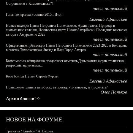
Островского в Комсомольске?!
павел попельский
Голая вечеринка Роснано 2015г. Итог.
Евгений Афанасьев
Новые находки Павла Петровича Попельского: Архив газеты Природа и
аномальные явления, Неизвестная карта НижнеАмурЛага и Последние выставки
автора в Амурске по 2025
павел попельский
Официальные публикации Павла Петровича Попельского 2023-2025 в Болгарии,
в газетах Тихоокеанская Звезда и Наш Город Амурск
павел попельский
Комсомольск официально продолжает отмечать День памяти жертв сталинских
репрессий: задумаемся...
павел попельский
Кого боится Путин: Сергей Фургал
Евгений Афанасьев
Повышение платы в автобусах за проезд: кто виноват, и что делать?
Олег Паньков
Архив блогов >>
НОВОЕ НА ФОРУМЕ
Трилогия "Китобои" А. Вахова.