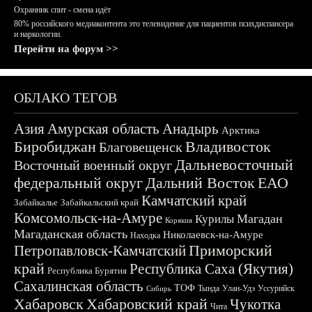
Охранник спит - смена идёт
80% российского медиаконтента это телевидение для пациентов психдиспансера
и наркологии.
Перейти на форум >>
ОБЛАКО ТЕГОВ
Азия
Амурская область
Анадырь
Арктика
Биробиджан
Владивосток
Благовещенск
Дальневосточный
Восточный военный округ
федеральный округ
Дальний Восток
ЕАО
Камчатский край
Забайкалье
Забайкальский край
Комсомольск-на-Амуре
Магадан
Курилы
Корякия
Магаданская область
Николаевск-на-Амуре
Находка
Приморский
Петропавловск-Камчатский
край
Республика Саха (Якутия)
Республика Бурятия
Сахалинская область
ТОФ
Тында
Улан-Удэ
Уссурийск
Сибирь
Хабаровск
Хабаровский край
Чукотка
Чита