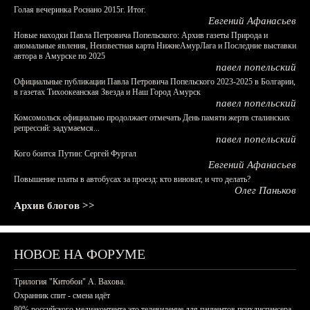
Голая вечеринка Роснано 2015г. Итог.
Евгений Афанасьев
Новые находки Павла Петровича Попельского: Архив газеты Природа и
аномальные явления, Неизвестная карта НижнеАмурЛага и Последние выставки
автора в Амурске по 2025
павел попельский
Официальные публикации Павла Петровича Попельского 2023-2025 в Болгарии,
в газетах Тихоокеанская Звезда и Наш Город Амурск
павел попельский
Комсомольск официально продолжает отмечать День памяти жертв сталинских
репрессий: задумаемся...
павел попельский
Кого боится Путин: Сергей Фургал
Евгений Афанасьев
Повышение платы в автобусах за проезд: кто виноват, и что делать?
Олег Паньков
Архив блогов >>
НОВОЕ НА ФОРУМЕ
Трилогия "Китобои" А. Вахова.
Охранник спит - смена идёт
80% российского медиаконтента это телевидение для пациентов психдиспансера