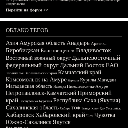
и наркологии.
Перейти на форум >>
ОБЛАКО ТЕГОВ
Азия
Амурская область
Анадырь
Арктика
Биробиджан
Владивосток
Благовещенск
Дальневосточный
Восточный военный округ
федеральный округ
Дальний Восток
ЕАО
Камчатский край
Забайкалье
Забайкальский край
Комсомольск-на-Амуре
Магадан
Курилы
Корякия
Магаданская область
Николаевск-на-Амуре
Находка
Приморский
Петропавловск-Камчатский
край
Республика Саха (Якутия)
Республика Бурятия
Сахалинская область
ТОФ
Тында
Улан-Удэ
Уссурийск
Сибирь
Хабаровск
Хабаровский край
Чукотка
Чита
Южно-Сахалинск
Якутск