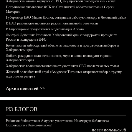
Хабаровский атаман вернулся с СВО, ему присвоен очередной чин - есаул
Пограничное управление ФСБ по Сахалинской области возглавил Сергей
Махорин
Губернатор ЕАО Мария Костюк совершила рабочую поездку в Ленинский район
В ЕАО рекомендовано ввести режим повышенной готовности
В Биробиджане продолжается модернизация Арбата
Дмитрий Демешин: Развиваем Хабаровский край с поддержкой президента
России и полпредства ДФО
Более тысячи наблюдателей обеспечат законность и прозрачность выборов в
Хабаровском крае
Добыть рекордное количество золота, меди и олова планируют горняки
Хабаровского края
Хабаровские врачи восстанавливают участников СВО после тяжелых травм
Женский волейбольный клуб «Амурские Тигрицы» открывает набор в группу
подготовки резерва
Архив новостей >>
ИЗ БЛОГОВ
Районная библиотека в Амурске уничтожена. На очереди библиотека
Островского в Комсомольске?!
павел попельский