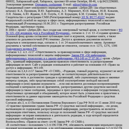
680032, Хабаровский край, Хабаровск, проспект 60-летия Октября, 88-46, т./ф.84212296081.
Электронная приемная:
Отправить сообщение
. E-mail:
editor@debri-dv.com
Редакционный совет электронного периодического издания «Дебри-ДВ» (на общественных
началах): К.А. Пронякин, И.Ю. Харитонова, А.Э. Мирмович, Ю.Н. Юрьев, Ю.В. Ковалев,
Л.Н. Левина, А.Ю. Жданов, Е.Н. Голубь, С.Н. Бурындин, Б.М. Сухинин, О.В. Егорова
Свидетельство о регистрации СМИ (Регистрационный номер)
ЭЛ № ФС77-45537
выдано
Федеральной службой по надзору в сфере связи, информационных технологий и массовых
коммуникаций (Роскомнадзор) 16.06.2011 г. Территория распространения: Российская
Федерация, зарубежные страны.
В 2006 г. проект «Дебри-ДВ» был создан как электронный частный архив, в соответствии с
ФЗ
№ 125 «Об архивном деле в Российской Федерации»
, согласно п. 2 ст. 13 «Создание архивов».
Основной фонд архива составляют публикации газет и журналов, изданные книги, а также
рукописи по дальневосточной (РФ) тематике. Доступ к архивным документам является
открытым в электронном виде, согласно п. 1 ст. 24 вышеобозначенного закона. Архивные
документы к частной собственности редакции не относятся, согласно ст.ст. 1275, 1276, 1306
Гражданского кодекса РФ
.
Согласно ч.2. п.3. ст.17 «Ответственность за правонарушения в сфере информации,
информационных технологий и защиты информации»
Закона РФ «Об информации,
информационных технологиях и о защите информации» (ФЗ-149 от 27.07.06 г.)
архив «Дебри-
ДВ», хранящий информацию, гражданско-правовую ответственность за распространение
информации не несет. Сайт и редакция основываются и работают на основании ст.8 «Право на
доступ к информации» ФЗ-149.
Согласно пп.3,4,6 ст.57 Закона РФ «О СМИ», «Редакция, главный редактор, журналист не несут
ответственности за распространение сведений, не соответствующих действительности и
порочащих честь и достоинство граждан и организаций, либо ущемляющих права и законные
интересы граждан, либо представляющих собой злоупотребление свободой массовой
информации и (или) правами журналиста: ...если они являются дословным воспроизведением
сообщений и материалов или их фрагментов, распространенных другим средством массовой
информации (а также сообщения, переданные в пресс-релизах и информация государственных,
общественных организаций и объединений), которое может быть установлено и привлечено к
ответственности за данное нарушение законодательства Российской Федерации о средствах
массовой информации».
Согласно абз.3, п.13 Постановления Пленума Верховного Суда РФ №16 от 15 июня 2010 года
«О практике применения судами Закона РФ «О средствах массовой информации», «по делам,
вытекающим из содержания распространенной информации, распространитель не является
надлежащим ответчиком, поскольку исходя из положений Закона РФ «О средствах массовой
информации» не вправе вмешиваться в деятельность редакции, в ходе которой определяется
содержание сообщений и материалов».
Воспользуйтесь «Правом на ответ» (ст.46 Закона РФ «О СМИ»).
«В соответствии с положением ч.3 ст.196 ГПК РФ, обязанность компенсации морального вреда
подлежит возложению на авторов, а по опубликованию опровержения, в порядке ч.2 ст.152 ГК