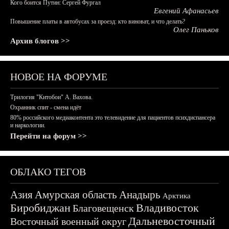
Кого боится Путин: Сергей Фургал
Евгений Афанасьев
Повышение платы в автобусах за проезд: кто виноват, и что делать?
Олег Паньков
Архив блогов >>
НОВОЕ НА ФОРУМЕ
Трилогия "Китобои" А. Вахова.
Охранник спит - смена идёт
80% российского медиаконтента это телевидение для пациентов психдиспансера
и наркологии.
Перейти на форум >>
ОБЛАКО ТЕГОВ
Азия
Амурская область
Анадырь
Арктика
Биробиджан
Владивосток
Благовещенск
Дальневосточный
Восточный военный округ