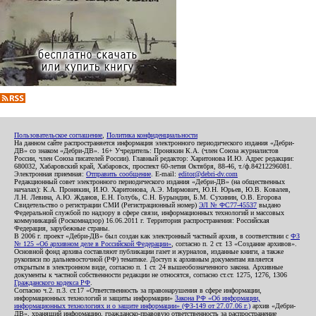
Пользовательское соглашение
,
Политика конфиденциальности
На данном сайте распространяется информация электронного периодического издания «Дебри-
ДВ» со знаком «Дебри-ДВ». 16+ Учредитель: Пронякин К.А. (член Союза журналистов
России, член Союза писателей России). Главный редактор: Харитонова И.Ю. Адрес редакции:
680032, Хабаровский край, Хабаровск, проспект 60-летия Октября, 88-46, т./ф.84212296081.
Электронная приемная:
Отправить сообщение
. E-mail:
editor@debri-dv.com
Редакционный совет электронного периодического издания «Дебри-ДВ» (на общественных
началах): К.А. Пронякин, И.Ю. Харитонова, А.Э. Мирмович, Ю.Н. Юрьев, Ю.В. Ковалев,
Л.Н. Левина, А.Ю. Жданов, Е.Н. Голубь, С.Н. Бурындин, Б.М. Сухинин, О.В. Егорова
Свидетельство о регистрации СМИ (Регистрационный номер)
ЭЛ № ФС77-45537
выдано
Федеральной службой по надзору в сфере связи, информационных технологий и массовых
коммуникаций (Роскомнадзор) 16.06.2011 г. Территория распространения: Российская
Федерация, зарубежные страны.
В 2006 г. проект «Дебри-ДВ» был создан как электронный частный архив, в соответствии с
ФЗ
№ 125 «Об архивном деле в Российской Федерации»
, согласно п. 2 ст. 13 «Создание архивов».
Основной фонд архива составляют публикации газет и журналов, изданные книги, а также
рукописи по дальневосточной (РФ) тематике. Доступ к архивным документам является
открытым в электронном виде, согласно п. 1 ст. 24 вышеобозначенного закона. Архивные
документы к частной собственности редакции не относятся, согласно ст.ст. 1275, 1276, 1306
Гражданского кодекса РФ
.
Согласно ч.2. п.3. ст.17 «Ответственность за правонарушения в сфере информации,
информационных технологий и защиты информации»
Закона РФ «Об информации,
информационных технологиях и о защите информации» (ФЗ-149 от 27.07.06 г.)
архив «Дебри-
ДВ», хранящий информацию, гражданско-правовую ответственность за распространение