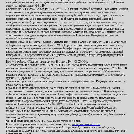
информации не несет. Сайт и редакция основываются и работают на основании ст.8 «Право на
доступ к информации» ФЗ-149.
Согласно пп.3,4,6 ст.57 Закона РФ «О СМИ», «Редакция, главный редактор, журналист не несут
ответственности за распространение сведений, не соответствующих действительности и
порочащих честь и достоинство граждан и организаций, либо ущемляющих права и законные
интересы граждан, либо представляющих собой злоупотребление свободой массовой
информации и (или) правами журналиста: ...если они являются дословным воспроизведением
сообщений и материалов или их фрагментов, распространенных другим средством массовой
информации (а также сообщения, переданные в пресс-релизах и информация государственных,
общественных организаций и объединений), которое может быть установлено и привлечено к
ответственности за данное нарушение законодательства Российской Федерации о средствах
массовой информации».
Согласно абз.3, п.13 Постановления Пленума Верховного Суда РФ №16 от 15 июня 2010 года
«О практике применения судами Закона РФ «О средствах массовой информации», «по делам,
вытекающим из содержания распространенной информации, распространитель не является
надлежащим ответчиком, поскольку исходя из положений Закона РФ «О средствах массовой
информации» не вправе вмешиваться в деятельность редакции, в ходе которой определяется
содержание сообщений и материалов».
Воспользуйтесь «Правом на ответ» (ст.46 Закона РФ «О СМИ»).
«В соответствии с положением ч.3 ст.196 ГПК РФ, обязанность компенсации морального вреда
подлежит возложению на авторов, а по опубликованию опровержения, в порядке ч.2 ст.152 ГК
РФ - на учредителя и главного редактор», - из апелляционного определения Хабаровского
краевого суда от 22.08.2012 г. (дело №33-5325/2012) председательствующего И.И.Куликовой,
судей С.И.Дорожко, Н.В.Пестовой.
Мнения авторов материалов не всегда совпадают с позицией редакции. Редакция не вступает в
переписку с авторами.
Редакция не несет ответственность за содержание внешних ссылок и комментариев. За них
ответственны, соответственно, исключительно их правообладатели и авторы. Комментарии на
сайте приравнены к выражению мнения. Блоги и форум не входят в электронное периодическое
издание «Дебри-ДВ», ответственность за достоверность и наполняемость несут авторы.
Политические опросы/голосования проводятся согласно ч.2. ст.46 «Опросы общественного
мнения» Федерального закона от 12.06.2002 г. № 67-ФЗ «Об основных гарантиях
избирательных прав и права на участие в референдуме граждан Российской Федерации»;
считать, там где не указано: лицо (лица), заказавшее (заказавших) проведение опроса и
оплатившее (оплативших) указанную публикацию (обнародование) - едино - сайт, без оплаты -
безвозмездно/бесплатно.
Часовой пояс сервера UTC+11 (AEST), фактически +8 мск.
Если вы обнаружили ошибки на сайте, пожалуйста,
сообщите нам об этом
.
Распространение информации о политической, социальной, духовной жизни общества,
публикации на актуальные темы, просветительские функции. Для мужчин и женщин. 16+ для
детей старше 16 лет.