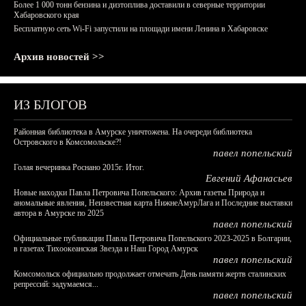
Более 1 000 тонн бензина и дизтоплива доставили в северные территории
Хабаровского края
Бесплатную сеть Wi-Fi запустили на площади имени Ленина в Хабаровске
Архив новостей >>
ИЗ БЛОГОВ
Районная библиотека в Амурске уничтожена. На очереди библиотека
Островского в Комсомольске?!
павел попельский
Голая вечеринка Роснано 2015г. Итог.
Евгений Афанасьев
Новые находки Павла Петровича Попельского: Архив газеты Природа и
аномальные явления, Неизвестная карта НижнеАмурЛага и Последние выставки
автора в Амурске по 2025
павел попельский
Официальные публикации Павла Петровича Попельского 2023-2025 в Болгарии,
в газетах Тихоокеанская Звезда и Наш Город Амурск
павел попельский
Комсомольск официально продолжает отмечать День памяти жертв сталинских
репрессий: задумаемся...
павел попельский