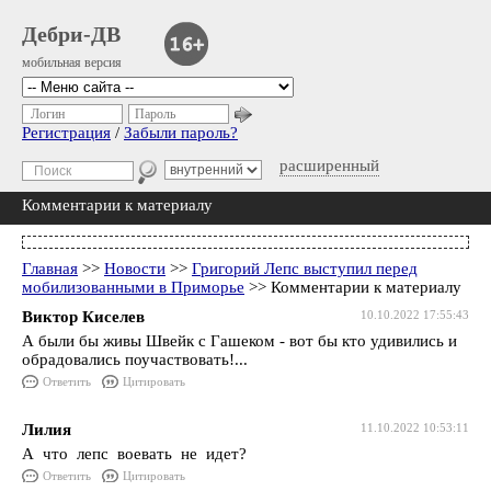
Дебри-ДВ
мобильная версия
Логин
Пароль
Регистрация
/
Забыли пароль?
расширенный
Комментарии к материалу
Главная
>>
Новости
>>
Григорий Лепс выступил перед
мобилизованными в Приморье
>> Комментарии к материалу
Виктор Киселев
10.10.2022 17:55:43
А были бы живы Швейк с Гашеком - вот бы кто удивились и
обрадовались поучаствовать!...
Ответить
Цитировать
Лилия
11.10.2022 10:53:11
А что лепс воевать не идет?
Ответить
Цитировать