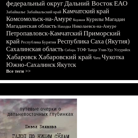
федеральный округ
Дальний Восток
ЕАО
Камчатский край
Забайкалье
Забайкальский край
Комсомольск-на-Амуре
Магадан
Курилы
Корякия
Магаданская область
Николаевск-на-Амуре
Находка
Приморский
Петропавловск-Камчатский
край
Республика Саха (Якутия)
Республика Бурятия
Сахалинская область
ТОФ
Тында
Улан-Удэ
Уссурийск
Сибирь
Хабаровск
Хабаровский край
Чукотка
Чита
Южно-Сахалинск
Якутск
Все теги >>